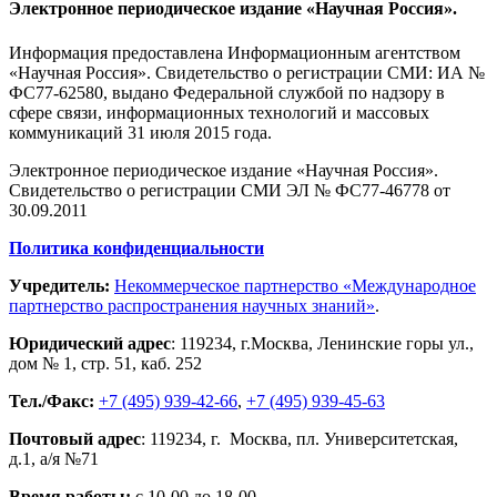
Электронное периодическое издание «Научная Россия».
Информация предоставлена Информационным агентством
«Научная Россия». Свидетельство о регистрации СМИ: ИА №
ФС77-62580, выдано Федеральной службой по надзору в
сфере связи, информационных технологий и массовых
коммуникаций 31 июля 2015 года.
Электронное периодическое издание «Научная Россия».
Свидетельство о регистрации СМИ ЭЛ № ФС77-46778 от
30.09.2011
Политика конфиденциальности
Учредитель:
Некоммерческое партнерство «Международное
партнерство распространения научных знаний»
.
Юридический адрес
:
119234
, г.
Москва
,
Ленинские горы ул.,
дом № 1, стр. 51
,
каб. 252
Тел./Факс:
+7 (495) 939-42-66
,
+7 (495) 939-45-63
Почтовый адрес
:
119234
, г.
Москва
,
пл. Университетская,
д.1
, а/я №71
Время работы:
с 10-00 до 18-00