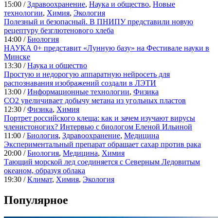
15:00 /
Здравоохранение
,
Наука и общество
,
Новые
технологии
,
Химия
,
Экология
Полезный и безопасный. В ПНИПУ представили новую
рецептуру безглютенового хлеба
14:00 /
Биология
НАУКА 0+ представит «Лунную базу» на Фестивале науки в
Минске
13:30 /
Наука и общество
Простую и недорогую аппаратную нейросеть для
распознавания изображений создали в ЛЭТИ
13:00 /
Информационные технологии
,
Физика
CO2 увеличивает добычу метана из угольных пластов
12:30 /
Физика
,
Химия
Портрет российского клеща: как и зачем изучают вирусы
членистоногих? Интервью с биологом Еленой Ильиной
11:00 /
Биология
,
Здравоохранение
,
Медицина
Экспериментальный препарат обращает сахар против рака
20:00 /
Биология
,
Медицина
,
Химия
Тающий морской лед соединяется с Северным Ледовитым
океаном, образуя облака
19:30 /
Климат
,
Химия
,
Экология
Популярное