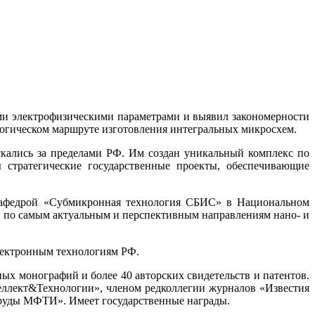
ми электрофизическими параметрами и выявил закономерности
логическом маршруте изготовления интегральных микросхем.
скались за пределами РФ. Им создан уникальный комплекс по
 стратегические государственные проекты, обеспечивающие
вкафедрой «Субмикронная технология СБИС» в Национальном
 по самым актуальным и перспективным направлениям нано- и
лектронным технологиям РФ.
ых монографий и более 40 авторских свидетельств и патентов.
еллект&Технологии», членом редколлегии журналов «Известия
«Труды МФТИ». Имеет государственные награды.