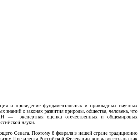
ция и проведение фундаментальных и прикладных научных
 знаний о законах развития природы, общества, человека, что
й РАН — экспертная оценка отечественных и общемировых
оссийской науки.
щего Сената. Поэтому 8 февраля в нашей стране традиционно
казом Президента Российской Федерации вновь воссоздана как