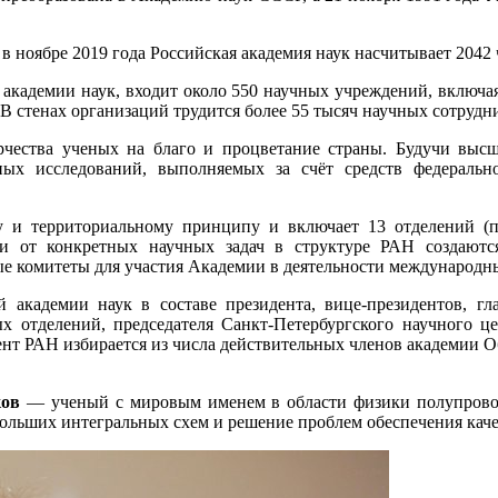
в ноябре 2019 года Российская академия наук насчитывает 2042 
академии наук, входит около 550 научных учреждений, включая
 В стенах организаций трудится более 55 тысяч научных сотрудн
рчества ученых на благо и процветание страны. Будучи высш
ых исследований, выполняемых за счёт средств федераль
у и территориальному принципу и включает 13 отделений (п
ти от конкретных научных задач в структуре РАН создают
е комитеты для участия Академии в деятельности международн
академии наук в составе президента, вице-президентов, гла
ых отделений, председателя Санкт-Петербургского научного ц
зидент РАН избирается из числа действительных членов академи
ков
— ученый с мировым именем в области физики полупровод
больших интегральных схем и решение проблем обеспечения кач