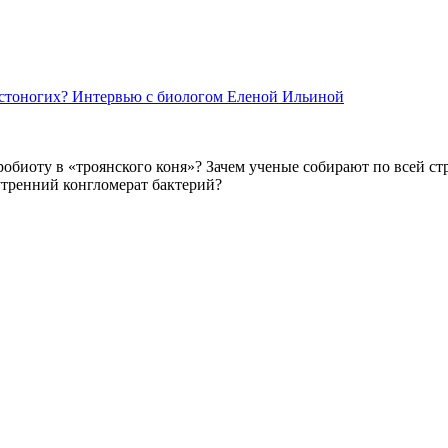
нистоногих? Интервью с биологом Еленой Ильиной
обиоту в «троянского коня»? Зачем ученые собирают по всей ст
утренний конгломерат бактерий?