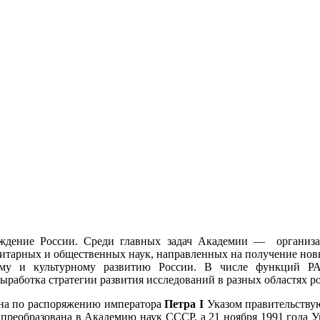
дение России. Среди главных задач Академии — организа
итарных и общественных наук, направленных на получение новых
льному и культурному развитию России. В числе функци
ыработка стратегии развития исследований в разных областях р
ена по распоряжению императора
Петра I
Указом правительствую
 преобразована в Академию наук СССР, а 21 ноября 1991 года У