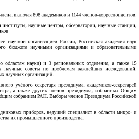
члена, включая 898 академиков и 1144 членов-корреспондентов.
 институты, научные центры, обсерватории, научные станции,
иков.
ей научной организацией России, Российская академия наук
ного бюджета научными организациями и образовательными
о областям науки) и 3 региональных отделения, а также 15
ся научные советы по проблемам важнейших исследований,
ых научных организаций.
вного учёного секретаря президиума, академиков-секретарей
ентра, а также других членов президиума, избранных Общим
и Общим собранием РАН. Выборы членов Президиума Российской
никовых приборов, ведущий специалист в области микро- и
ества их промышленного производства.