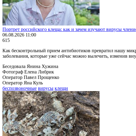
Портрет российского клеща: как и зачем изучают вирусы чле
06.08.2026 11:00
615
Как бесконтрольный прием антибиотиков превратил нашу микр
заболевания, которые уже сейчас можно вылечить, изменив вн
Беседовала Янина Хужина
Фотограф Елена Либрик
Оператор Павел Прощенко
Оператор Яна Куль
беспозвоночные
вирусы
клещи