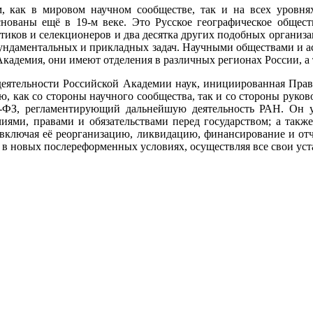
м, как в мировом научном сообществе, так и на всех уровн
нованы ещё в 19-м веке. Это Русское географическое обществ
етиков и селекционеров и два десятка других подобных организ
ундаментальных и прикладных задач. Научными обществами и ас
Академия, они имеют отделения в различных регионах России, 
 деятельности Российской Академии наук, инициированная Прав
, как со стороны научного сообщества, так и со стороны руково
ФЗ, регламентирующий дальнейшую деятельность РАН. Он у
ями, правами и обязательствами перед государством; а также
 включая её реорганизацию, ликвидацию, финансирование и отч
у в новых послереформенных условиях, осуществляя все свои ус