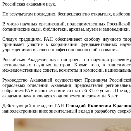
Российская академия наук.
По результатам последних, беспрецедентно открытых, выборов 
В число научных организаций, подведомственных Российской 
ботанические сады, библиотеки, архивы, музеи и заповедники.
Следуя традициям, РАН обеспечивает свободу научного тво
принимает участие в координации фундаментальных научн
учреждениями высшего профессионального образования.
Российская Академия наук построена по научно-отраслевом
региональных научных центров. Кроме того, в зависимос
межведомственные советы, комитеты и комиссии, национальны
Руководство Академией осуществляет Президиум Российской 
отраслевых отделений Академии, председателей региональн
собранием РАН в соответствии со статьёй 31 её устава. Пре
академии наук проводятся одновременно сроком на 5 лет.
Действующий президент РАН
Геннадий Яковлевич Красни
наноэлектроники внес значительный вклад в разработку сверх