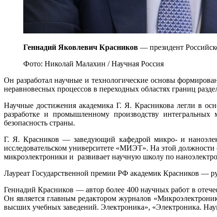
Геннадий Яковлевич Красников
— президент Российск
Фото: Николай Малахин / Научная Россия
Он разработал научные и технологические основы формирова
неравновесных процессов в переходных областях границ разд
Научные достижения академика Г. Я. Красникова легли в ос
разработке и промышленному производству интегральных м
безопасность страны.
Г. Я. Красников — заведующий кафедрой микро- и наноэле
исследовательском университете «МИЭТ». На этой должности
микроэлектроники и развивает научную школу по наноэлектр
Лауреат Государственной премии РФ академик Красников — ру
Геннадий Красников — автор более 400 научных работ в отече
Он является главным редактором журналов «Микроэлектроник
высших учебных заведений. Электроника», «Электроника. Нау