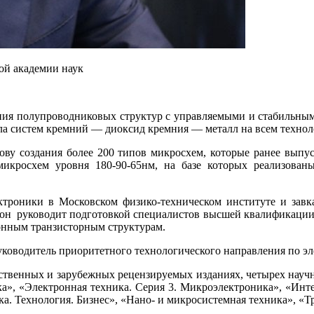
ой академии наук
ния полупроводниковых структур с управляемыми и стабильны
ела систем кремний — диоксид кремния — металл на всем техно
нову создания более 200 типов микросхем, которые ранее выпу
икросхем уровня 180-90-65нм, на базе которых реализованы
ктроники в Московском физико-техническом институте и за
 он руководит подготовкой специалистов высшей квалификации
онным транзисторным структурам.
ководитель приоритетного технологического направления по э
ственных и зарубежных рецензируемых изданиях, четырех научн
а», «Электронная техника. Серия 3. Микроэлектроника», «Инт
ка. Технология. Бизнес», «Нано- и микросистемная техника», 