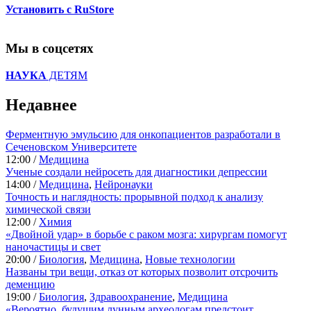
Установить с RuStore
Мы в соцсетях
НАУКА
ДЕТЯМ
Недавнее
Ферментную эмульсию для онкопациентов разработали в
Сеченовском Университете
12:00 /
Медицина
Ученые создали нейросеть для диагностики депрессии
14:00 /
Медицина
,
Нейронауки
Точность и наглядность: прорывной подход к анализу
химической связи
12:00 /
Химия
«Двойной удар» в борьбе с раком мозга: хирургам помогут
наночастицы и свет
20:00 /
Биология
,
Медицина
,
Новые технологии
Названы три вещи, отказ от которых позволит отсрочить
деменцию
19:00 /
Биология
,
Здравоохранение
,
Медицина
«Вероятно, будущим лунным археологам предстоит