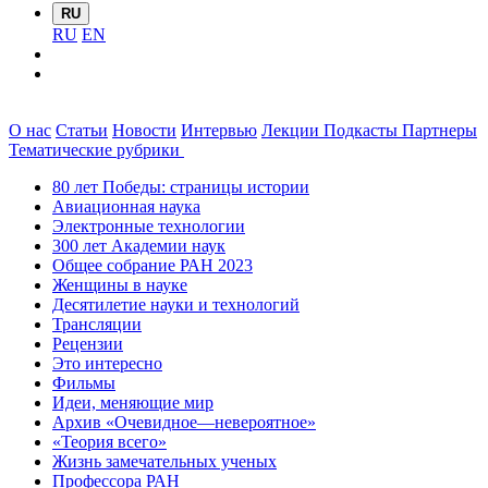
RU
RU
EN
О нас
Статьи
Новости
Интервью
Лекции
Подкасты
Партнеры
Тематические рубрики
80 лет Победы: страницы истории
Авиационная наука
Электронные технологии
300 лет Академии наук
Общее собрание РАН 2023
Женщины в науке
Десятилетие науки и технологий
Трансляции
Рецензии
Это интересно
Фильмы
Идеи, меняющие мир
Архив «Очевидное—невероятное»
«Теория всего»
Жизнь замечательных ученых
Профессора РАН