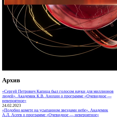
Архив
«Сергей Петрович Капица был голосом науки для миллионов
людей». Академик К.В. Анохин о программе «Очевидное —
невероятное»
24.02.2023
«Подобно комете на усыпанном звездами небе». Академик
А.Л. Асеев о программе «Очевидное — невероятное»