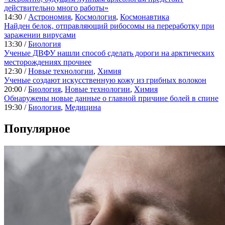
действительно много работы»
14:30 /
Астрономия
,
Космология
,
Космонавтика
Найден белок, отправляющий рибосомы на переработку при
заражении вирусами
13:30 /
Биология
Ученые ДВФУ нашли способ сделать дороги на арктических
месторождениях прочнее
12:30 /
Новые технологии
,
Химия
Ученые создают искусственную кожу из грибных волокон
20:00 /
Биология
,
Новые технологии
,
Химия
Обнаружены новые данные о главной причине болей в спине
19:30 /
Биология
,
Медицина
Популярное