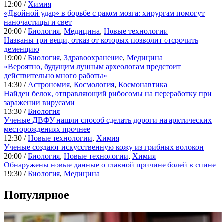
12:00 /
Химия
«Двойной удар» в борьбе с раком мозга: хирургам помогут
наночастицы и свет
20:00 /
Биология
,
Медицина
,
Новые технологии
Названы три вещи, отказ от которых позволит отсрочить
деменцию
19:00 /
Биология
,
Здравоохранение
,
Медицина
«Вероятно, будущим лунным археологам предстоит
действительно много работы»
14:30 /
Астрономия
,
Космология
,
Космонавтика
Найден белок, отправляющий рибосомы на переработку при
заражении вирусами
13:30 /
Биология
Ученые ДВФУ нашли способ сделать дороги на арктических
месторождениях прочнее
12:30 /
Новые технологии
,
Химия
Ученые создают искусственную кожу из грибных волокон
20:00 /
Биология
,
Новые технологии
,
Химия
Обнаружены новые данные о главной причине болей в спине
19:30 /
Биология
,
Медицина
Популярное