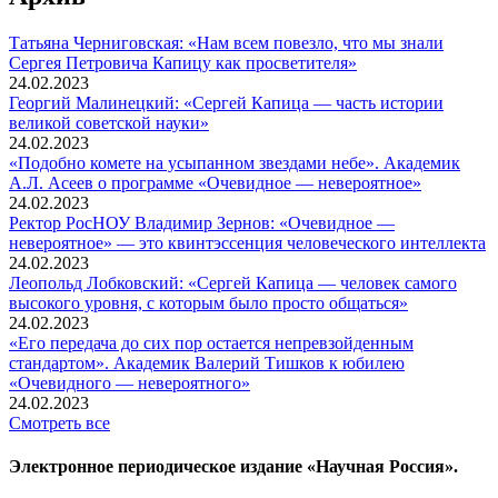
Татьяна Черниговская: «Нам всем повезло, что мы знали
Сергея Петровича Капицу как просветителя»
24.02.2023
Георгий Малинецкий: «Сергей Капица — часть истории
великой советской науки»
24.02.2023
«Подобно комете на усыпанном звездами небе». Академик
А.Л. Асеев о программе «Очевидное — невероятное»
24.02.2023
Ректор РосНОУ Владимир Зернов: «Очевидное —
невероятное» — это квинтэссенция человеческого интеллекта
24.02.2023
Леопольд Лобковский: «Сергей Капица — человек самого
высокого уровня, с которым было просто общаться»
24.02.2023
«Его передача до сих пор остается непревзойденным
стандартом». Академик Валерий Тишков к юбилею
«Очевидного — невероятного»
24.02.2023
Смотреть все
Электронное периодическое издание «Научная Россия».