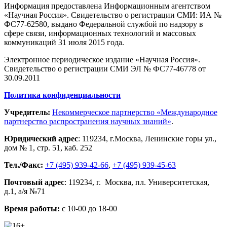
Информация предоставлена Информационным агентством
«Научная Россия». Свидетельство о регистрации СМИ: ИА №
ФС77-62580, выдано Федеральной службой по надзору в
сфере связи, информационных технологий и массовых
коммуникаций 31 июля 2015 года.
Электронное периодическое издание «Научная Россия».
Свидетельство о регистрации СМИ ЭЛ № ФС77-46778 от
30.09.2011
Политика конфиденциальности
Учредитель:
Некоммерческое партнерство «Международное
партнерство распространения научных знаний»
.
Юридический адрес
:
119234
, г.
Москва
,
Ленинские горы ул.,
дом № 1, стр. 51
,
каб. 252
Тел./Факс:
+7 (495) 939-42-66
,
+7 (495) 939-45-63
Почтовый адрес
:
119234
, г.
Москва
,
пл. Университетская,
д.1
, а/я №71
Время работы:
с 10-00 до 18-00