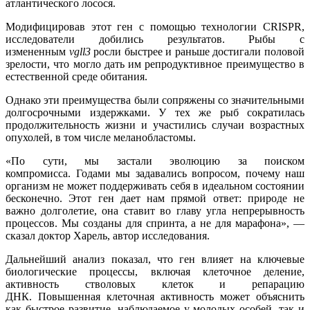
атлантического лосося.
Модифицировав этот ген с помощью технологии CRISPR,
исследователи добились результатов. Рыбы с
измененным
vgll3
росли быстрее и раньше достигали половой
зрелости, что могло дать им репродуктивное преимущество в
естественной среде обитания.
Однако эти преимущества были сопряжены со значительными
долгосрочными издержками. У тех же рыб сократилась
продолжительность жизни и участились случаи возрастных
опухолей, в том числе меланобластомы.
«По сути, мы застали эволюцию за поиском
компромисса. Годами мы задавались вопросом, почему наш
организм не может поддерживать себя в идеальном состоянии
бесконечно. Этот ген дает нам прямой ответ: природе не
важно долголетие, она ставит во главу угла непрерывность
процессов. Мы созданы для спринта, а не для марафона», —
сказал доктор Харель, автор исследования.
Дальнейший анализ показал, что ген влияет на ключевые
биологические процессы, включая клеточное деление,
активность стволовых клеток и репарацию
ДНК. Повышенная клеточная активность может объяснить
как быстрое развитие, наблюдаемое у молодых особей, так и