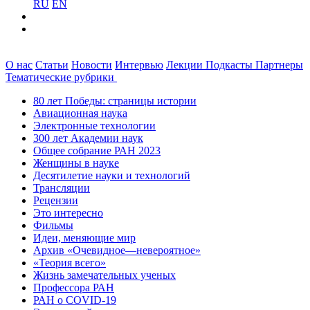
RU
EN
О нас
Статьи
Новости
Интервью
Лекции
Подкасты
Партнеры
Тематические рубрики
80 лет Победы: страницы истории
Авиационная наука
Электронные технологии
300 лет Академии наук
Общее собрание РАН 2023
Женщины в науке
Десятилетие науки и технологий
Трансляции
Рецензии
Это интересно
Фильмы
Идеи, меняющие мир
Архив «Очевидное—невероятное»
«Теория всего»
Жизнь замечательных ученых
Профессора РАН
РАН о COVID-19