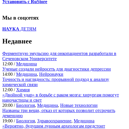
Установить с RuStore
Мы в соцсетях
НАУКА
ДЕТЯМ
Недавнее
Ферментную эмульсию для онкопациентов разработали в
Сеченовском Университете
12:00 /
Медицина
Ученые создали нейросеть для диагностики депрессии
14:00 /
Медицина
,
Нейронауки
Точность и наглядность: прорывной подход к анализу
химической связи
12:00 /
Химия
«Двойной удар» в борьбе с раком мозга: хирургам помогут
наночастицы и свет
20:00 /
Биология
,
Медицина
,
Новые технологии
Названы три вещи, отказ от которых позволит отсрочить
деменцию
19:00 /
Биология
,
Здравоохранение
,
Медицина
«Вероятно, будущим лунным археологам предстоит