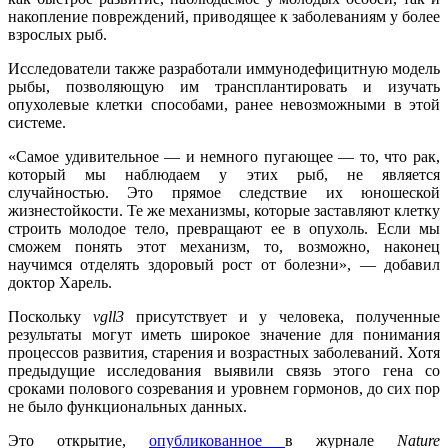
накопление повреждений, приводящее к заболеваниям у более
взрослых рыб.
Исследователи также разработали иммунодефицитную модель
рыбы, позволяющую им трансплантировать и изучать
опухолевые клетки способами, ранее невозможными в этой
системе.
«Самое удивительное — и немного пугающее — то, что рак,
который мы наблюдаем у этих рыб, не является
случайностью. Это прямое следствие их юношеской
жизнестойкости. Те же механизмы, которые заставляют клетку
строить молодое тело, превращают ее в опухоль. Если мы
сможем понять этот механизм, то, возможно, наконец
научимся отделять здоровый рост от болезни», — добавил
доктор Харель.
Поскольку
vgll3
присутствует и у человека, полученные
результаты могут иметь широкое значение для понимания
процессов развития, старения и возрастных заболеваний. Хотя
предыдущие исследования выявили связь этого гена со
сроками полового созревания и уровнем гормонов, до сих пор
не было функциональных данных.
Это открытие,
опубликованное
в журнале
Nature