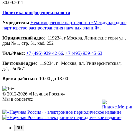
30.09.2011
Политика конфиденциальности
Учредитель:
Некоммерческое партнерство «Международное
партнерство распространения научных знаний»
.
Юридический адрес
:
119234
, г.
Москва
,
Ленинские горы ул.,
дом № 1, стр. 51
,
каб. 252
Тел./Факс:
+7 (495) 939-42-66
,
+7 (495) 939-45-63
Почтовый адрес
:
119234
, г.
Москва
,
пл. Университетская,
д.1
, а/я №71
Время работы:
с 10-00 до 18-00
© 2012-2026 «Научная Россия»
Мы в соцсетях:
RU