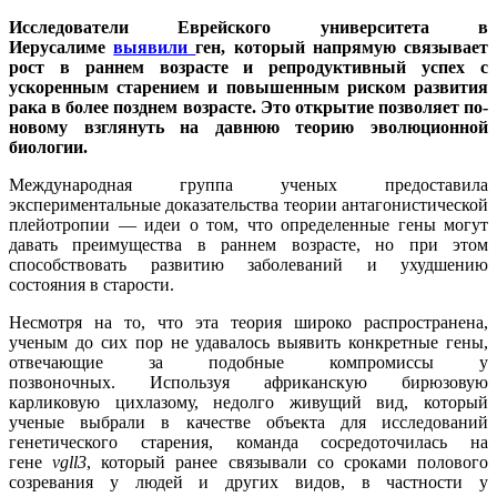
Исследователи Еврейского университета в
Иерусалиме
выявили
ген, который напрямую связывает
рост в раннем возрасте и репродуктивный успех с
ускоренным старением и повышенным риском развития
рака в более позднем возрасте. Это открытие позволяет по-
новому взглянуть на давнюю теорию эволюционной
биологии.
Международная группа ученых предоставила
экспериментальные доказательства теории антагонистической
плейотропии — идеи о том, что определенные гены могут
давать преимущества в раннем возрасте, но при этом
способствовать развитию заболеваний и ухудшению
состояния в старости.
Несмотря на то, что эта теория широко распространена,
ученым до сих пор не удавалось выявить конкретные гены,
отвечающие за подобные компромиссы у
позвоночных. Используя африканскую бирюзовую
карликовую цихлазому, недолго живущий вид, который
ученые выбрали в качестве объекта для исследований
генетического старения, команда сосредоточилась на
гене
vgll3
, который ранее связывали со сроками полового
созревания у людей и других видов, в частности у