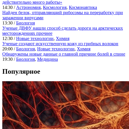
действительно много работы»
14:30 /
Астрономия
,
Космология
,
Космонавтика
Найден белок, отправляющий рибосомы на переработку при
заражении вирусами
13:30 /
Биология
Ученые ДВФУ нашли способ сделать дороги на арктических
месторождениях прочнее
12:30 /
Новые технологии
,
Химия
Ученые создают искусственную кожу из грибных волокон
20:00 /
Биология
,
Новые технологии
,
Химия
Обнаружены новые данные о главной причине болей в спине
19:30 /
Биология
,
Медицина
Популярное