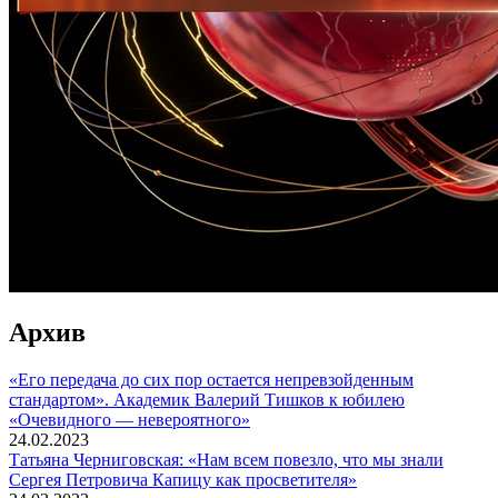
Архив
«Его передача до сих пор остается непревзойденным
стандартом». Академик Валерий Тишков к юбилею
«Очевидного — невероятного»
24.02.2023
Татьяна Черниговская: «Нам всем повезло, что мы знали
Сергея Петровича Капицу как просветителя»