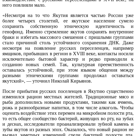
него повлияли мало.
«Несмотря на то что Якутия является частью России уже
более четырех столетий, ее якутское население сумело
сохранить собственную этническую идентичность и
генофонд. Именно стремление якутов сохранять внутренние
браки и избегать массового смешения с пришлыми группами
стало причиной столь устойчивого сохранения ДНК. Даже
несмотря на появление русских переселенцев, например
ямщиков, прибывших в регион в XVIII веке, контакты носили
исключительно бытовой характер и редко приводили к
созданию новых семей. Так, культурная преемственность
оставалась устойчивой, при этом языком общения между
разными этническими группами продолжал оставаться
якутский», — уточнил Николай Кирьянов.
После прибытия русских поселенцев в Якутию существенно
изменился рацион местных жителей. Традиционные мясо и
рыба дополнились новыми продуктами, такими как ячмень,
рожь и разнообразные напитки, в том числе алкоголь. Чтобы
оценить воздействие этих перемен на микробиом полости рта,
то есть общее сообщество бактерий, живущих во рту, на зубах
и деснах, исследователи проанализировали зубной камень и
зубы якутов из разных эпох. Оказалось, что новый рацион не
вызвал заметных изменений среди бактерий полости рта.