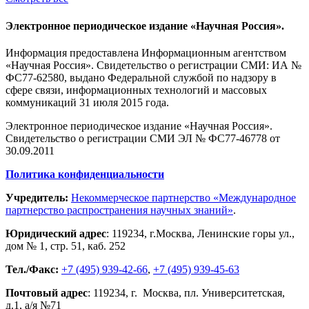
Электронное периодическое издание «Научная Россия».
Информация предоставлена Информационным агентством
«Научная Россия». Свидетельство о регистрации СМИ: ИА №
ФС77-62580, выдано Федеральной службой по надзору в
сфере связи, информационных технологий и массовых
коммуникаций 31 июля 2015 года.
Электронное периодическое издание «Научная Россия».
Свидетельство о регистрации СМИ ЭЛ № ФС77-46778 от
30.09.2011
Политика конфиденциальности
Учредитель:
Некоммерческое партнерство «Международное
партнерство распространения научных знаний»
.
Юридический адрес
:
119234
, г.
Москва
,
Ленинские горы ул.,
дом № 1, стр. 51
,
каб. 252
Тел./Факс:
+7 (495) 939-42-66
,
+7 (495) 939-45-63
Почтовый адрес
:
119234
, г.
Москва
,
пл. Университетская,
д.1
, а/я №71