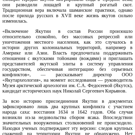
они разводили лошадей и крупный рогатый скот.
Традиционная вера включала шаманские практики, однако
после прихода русских в XVII веке жизнь якутов сильно
изменилась.
«Включение Якутии в состав России произошло
относительно спокойно, без массовых репрессий или
уничтожения местного населения, как это случалось в
истории других колониальных территорий, например в
Америке или Азии. Власть предпочитала поддерживать
отношения с якутскими тойонами (вождями) и приглашать
представителей якутской элиты в систему управления
государством, обеспечивая интеграцию без серьезных
конфликтов», — рассказывает директор ООО
«Якутархеология», на момент исследования — руководитель
Музея арктической археологии им. С.А. Федосеевой (Якутск),
кандидат исторических наук Николай Сергеевич Кирьянов.
За всю историю присоединения Якутии в документах
зафиксировано лишь два крупных конфликта с участием
народа саха: восстания 1634 и 1642 годов. Оба случая
возникли из-за недовольства сбором ясака. Впоследствии
значительных вооруженных столкновений не происходило.
Находки ученых подтверждают эту версию: следов крупных
сражений на территории Якутии не обнаружено. Нет