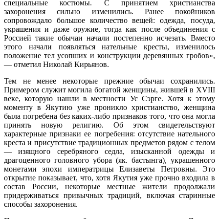
специальные костюмы. С принятием христианства
захоронения сильно изменились. Ранее покойников
сопровождало большое количество вещей: одежда, посуда,
украшения и даже оружие, тогда как после объединения с
Россией такие обычаи начали постепенно исчезать. Вместо
этого начали появляться нательные кресты, изменилось
положение тел усопших и конструкции деревянных гробов»,
— отметил Николай Кирьянов.
Тем не менее некоторые прежние обычаи сохранились.
Примером служит могила богатой женщины, жившей в XVIII
веке, которую нашли в местности Ус Сэрге. Хотя к этому
моменту в Якутию уже проникло христианство, женщина
была погребена без каких-либо признаков того, что она могла
принять новую религию. Об этом свидетельствуют
характерные признаки ее погребения: отсутствие нательного
креста и присутствие традиционных предметов рядом с телом
— изящного серебряного седла, изысканной одежды и
драгоценного головного убора (як. бастынга), украшенного
монетами эпохи императрицы Елизаветы Петровны. Это
открытие показывает, что, хотя Якутия уже прочно входила в
состав России, некоторые местные жители продолжали
придерживаться привычных традиций, включая старинные
способы захоронения.