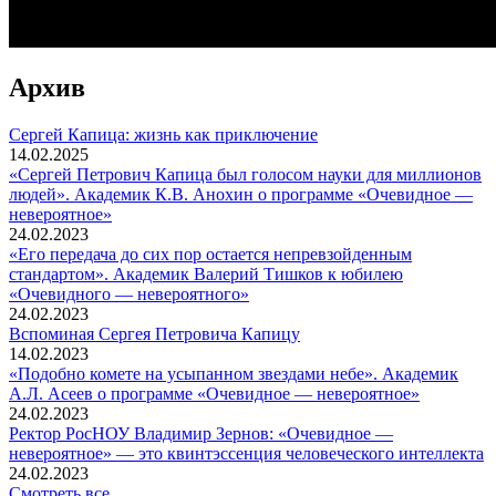
Архив
Сергей Капица: жизнь как приключение
14.02.2025
«Сергей Петрович Капица был голосом науки для миллионов
людей». Академик К.В. Анохин о программе «Очевидное —
невероятное»
24.02.2023
«Его передача до сих пор остается непревзойденным
стандартом». Академик Валерий Тишков к юбилею
«Очевидного — невероятного»
24.02.2023
Вспоминaя Сергея Петровича Капицу
14.02.2023
«Подобно комете на усыпанном звездами небе». Академик
А.Л. Асеев о программе «Очевидное — невероятное»
24.02.2023
Ректор РосНОУ Владимир Зернов: «Очевидное —
невероятное» — это квинтэссенция человеческого интеллекта
24.02.2023
Смотреть все