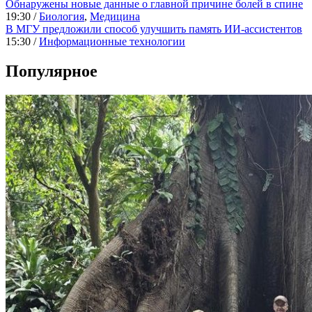
Обнаружены новые данные о главной причине болей в спине
19:30 /
Биология
,
Медицина
В МГУ предложили способ улучшить память ИИ-ассистентов
15:30 /
Информационные технологии
Популярное