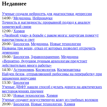
Недавнее
Ученые создали нейросеть для диагностики депрессии
14:00 /
Медицина
,
Нейронауки
Точность и наглядность: прорывной подход к анализу
химической связи
12:00 /
Химия
«Двойной удар» в борьбе с раком мозга: хирургам помогут
наночастицы и свет
20:00 /
Биология
,
Медицина
,
Новые технологии
Названы три вещи, отказ от которых позволит отсрочить
деменцию
19:00 /
Биология
,
Здравоохранение
,
Медицина
«Вероятно, будущим лунным археологам предстоит
действительно много работы»
14:30 /
Астрономия
,
Космология
,
Космонавтика
Найден белок, отправляющий рибосомы на переработку при
заражении вирусами
13:30 /
Биология
Ученые ДВФУ нашли способ сделать дороги на арктических
месторождениях прочнее
12:30 /
Новые технологии
,
Химия
Ученые создают искусственную кожу из грибных волокон
20:00 /
Биология
,
Новые технологии
,
Химия