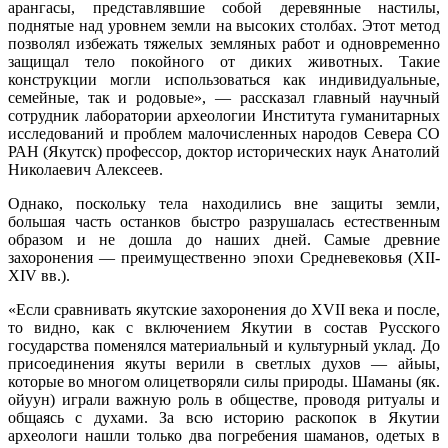
арангасы, представлявшие собой деревянные настилы,
поднятые над уровнем земли на высоких столбах. Этот метод
позволял избежать тяжелых земляных работ и одновременно
защищал тело покойного от диких животных. Такие
конструкции могли использоваться как индивидуальные,
семейные, так и родовые», — рассказал главный научный
сотрудник лаборатории археологии Института гуманитарных
исследований и проблем малочисленных народов Севера СО
РАН (Якутск) профессор, доктор исторических наук Анатолий
Николаевич Алексеев.
Однако, поскольку тела находились вне защиты земли,
большая часть останков быстро разрушалась естественным
образом и не дошла до наших дней. Самые древние
захоронения — преимущественно эпохи Средневековья (XII-
XIV вв.).
«Если сравнивать якутские захоронения до XVII века и после,
то видно, как с включением Якутии в состав Русского
государства поменялся материальный и культурный уклад. До
присоединения якуты верили в светлых духов — айыы,
которые во многом олицетворяли силы природы. Шаманы (як.
ойуун) играли важную роль в обществе, проводя ритуалы и
общаясь с духами. За всю историю раскопок в Якутии
археологи нашли только два погребения шаманов, одетых в