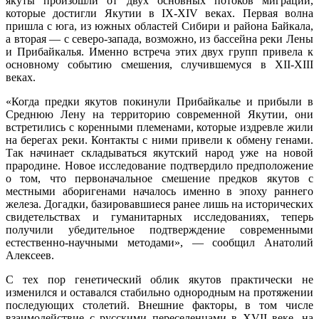
якуты произошли от двух основных потоков миграций,
которые достигли Якутии в IX-XIV веках. Первая волна
пришла с юга, из южных областей Сибири и района Байкала,
а вторая — с северо-запада, возможно, из бассейна реки Лены
и Прибайкалья. Именно встреча этих двух групп привела к
основному событию смешения, случившемуся в XII-XIII
веках.
«Когда предки якутов покинули Прибайкалье и прибыли в
Среднюю Лену на территорию современной Якутии, они
встретились с коренными племенами, которые издревле жили
на берегах реки. Контакты с ними привели к обмену генами.
Так начинает складываться якутский народ уже на новой
прародине. Новое исследование подтвердило предположение
о том, что первоначальное смешение предков якутов с
местными аборигенами началось именно в эпоху раннего
железа. Догадки, базировавшиеся ранее лишь на исторических
свидетельствах и гуманитарных исследованиях, теперь
получили убедительное подтверждение современными
естественно-научными методами», — сообщил Анатолий
Алексеев.
С тех пор генетический облик якутов практически не
изменился и оставался стабильно однородным на протяжении
последующих столетий. Внешние факторы, в том числе
взаимодействие с русскими переселенцами в XVII веке, на