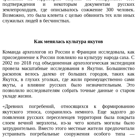
подтверждения и некоторым документам русских
землепроходцев, где описывалось сожжение 300 человек.
Возможно, это была клевета с целью обвинить тех или иных
служилых людей в бесчинствах.
Как менялась культура якутов
Команда археологов из России и Франции исследовала, как
присоединение к России повлияло на культуру народа саха. С
2002 по 2018 год объединенная археологическая экспедиция
провела масштабные исследования в Якутии. Большинство
раскопок велось далеко от больших городов, таких как
Якутск, в глухих уголках, где жили преимущественно сами
якуты, а влияние русских было незначительным. Это
позволило исследователям собрать точные данные о старом
укладе жизни.
«Древних погребений, относящихся к формированию
якутского этноса, сохранилось немного. Еще задолго до
появления русских переселенцев территория была покрыта
слоем вечной мерзлоты, из-за чего копать могилы было
затруднительно. Вместо этого местные жители предпочитали
устраивать погребальные сооружения особого типа —