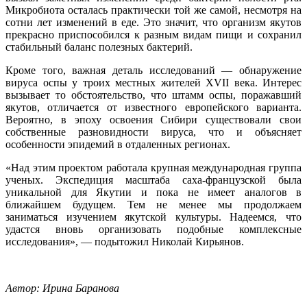
Микробиота осталась практически той же самой, несмотря на
сотни лет изменений в еде. Это значит, что организм якутов
прекрасно приспособился к разным видам пищи и сохранил
стабильный баланс полезных бактерий.
Кроме того, важная деталь исследований — обнаружение
вируса оспы у троих местных жителей XVII века. Интерес
вызывает то обстоятельство, что штамм оспы, поражавший
якутов, отличается от известного европейского варианта.
Вероятно, в эпоху освоения Сибири существовали свои
собственные разновидности вируса, что и объясняет
особенности эпидемий в отдаленных регионах.
«Над этим проектом работала крупная международная группа
ученых. Экспедиция масштаба саха-французской была
уникальной для Якутии и пока не имеет аналогов в
ближайшем будущем. Тем не менее мы продолжаем
заниматься изучением якутской культуры. Надеемся, что
удастся вновь организовать подобные комплексные
исследования», — подытожил Николай Кирьянов.
Автор: Ирина Баранова