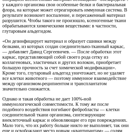
у каждого организма свои особенные белки и бактериальная
флора, на которые может отреагировать иммунная система. В
результате возникнет воспаление, и пересаженный материал
разрушится. Чтобы такого не произошло, ксеногенные ткани
обрабатываются химическими веществами: в частности,
глутаровым альдегидом.
«Он дезинфицирует материал и образует сшивки между
белками, из которых создан соединительно-тканный каркас,
— добавляет Давид Сергеевичев. — После обработки этот
каркас, представляющий собой своего рода сетку из
коллагеновых, эластичных и других волокон, приобретает
большую прочность за счет химической модификации».
Кроме того, глутаровый альдегид уничтожает, но не удаляет
все клетки животного — поэтому иммунное взаимодействие
между организмом-реципиентом и трансплантатом
значительно снижается.
Однако и такая обработка не дает 100%-ной
иммунологической совместимости. К тому же после
подобного воздействия погибают фибробласты — клетки
соединительной ткани организма, синтезирующие
внеклеточный каркас и обновляющие его при повреждениях.
Мало того, что их работу больше никто не выполняет, так они
еще и освобождают место новым «квартирантам» — солям