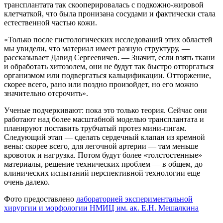
трансплантата так скооперировалась с подкожно-жировой
клетчаткой, что была пронизана сосудами и фактически стала
естественной частью кожи.
«Только после гистологических исследований этих областей
мы увидели, что материал имеет разную структуру, —
рассказывает Давид Сергеевичев. — Значит, если взять ткани
и обработать хитозолем, они не будут так быстро отторгаться
организмом или подвергаться кальцификации. Отторжение,
скорее всего, рано или поздно произойдет, но его можно
значительно отсрочить».
Ученые подчеркивают: пока это только теория. Сейчас они
работают над более масштабной моделью трансплантата и
планируют поставить трубчатый протез мини-пигам.
Следующий этап — сделать сердечный клапан из яремной
вены: скорее всего, для легочной артерии — там меньше
кровоток и нагрузка. Потом будут более «толстостенные»
материалы, решение технических проблем — в общем, до
клинических испытаний перспективной технологии еще
очень далеко.
Фото предоставлено
лабораторией экспериментальной
хирургии и морфологии НМИЦ им. ак. Е.Н. Мешалкина