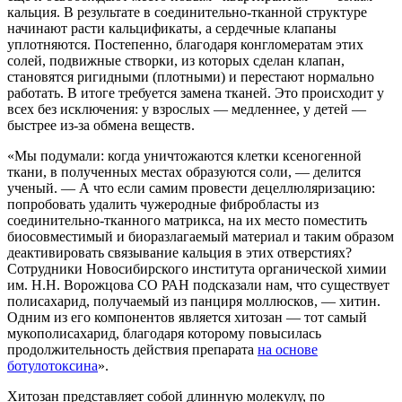
кальция. В результате в соединительно-тканной структуре
начинают расти кальцификаты, а сердечные клапаны
уплотняются. Постепенно, благодаря конгломератам этих
солей, подвижные створки, из которых сделан клапан,
становятся ригидными (плотными) и перестают нормально
работать. В итоге требуется замена тканей. Это происходит у
всех без исключения: у взрослых — медленнее, у детей —
быстрее из-за обмена веществ.
«Мы подумали: когда уничтожаются клетки ксеногенной
ткани, в полученных местах образуются соли, — делится
ученый. — А что если самим провести децеллюляризацию:
попробовать удалить чужеродные фибробласты из
соединительно-тканного матрикса, на их место поместить
биосовместимый и биоразлагаемый материал и таким образом
деактивировать связывание кальция в этих отверстиях?
Сотрудники Новосибирского института органической химии
им. Н.Н. Ворожцова СО РАН подсказали нам, что существует
полисахарид, получаемый из панциря моллюсков, — хитин.
Одним из его компонентов является хитозан — тот самый
мукополисахарид, благодаря которому повысилась
продолжительность действия препарата
на основе
ботулотоксина
».
Хитозан представляет собой длинную молекулу, по