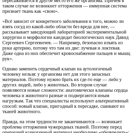
пересаживается в другое место его же организма. Причем в
таком случае не возникнет отторжения — иммунная система
признает ткань как «свою».
«Всё зависит от конкретного заболевания и того, можно ли
взять сосуд из какой-либо области без вреда для нее, —
рассказывает заведующий лабораторией экспериментальной
хирургии и морфологии кандидат биологических наук Давид
Сергеевич Сергеевичев. — Например, безопасно изъять из
руки артерию, потому что там их две: лучевая и локтевая.
Даже одна из них обеспечит кровоснабжение пальцев и мышц
рук».
Однако заменить сердечный клапан на аутологичный
человеку нельзя: у организма нет для этого запасных
материалов. Поэтому нужно брать их где-то еще — либо у
других людей, либо у животных. Во втором случае
появляются новые сложности: анатомически клапаны сердца
человека и животного разные и подвергаются иным
нагрузкам. Так что специалисты используют альтернативный
способ: новый клапан, пригодный к пересадке, сшивают из
тканей животного.
Правда, на этом трудности не заканчиваются — возникает
проблема отторжения чужеродных тканей. Поэтому перед
операцией ксеногенный материал необходимо «обезвредить»: