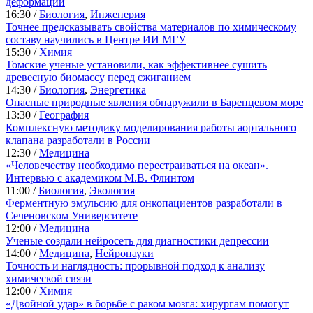
деформации
16:30 /
Биология
,
Инженерия
Точнее предсказывать свойства материалов по химическому
составу научились в Центре ИИ МГУ
15:30 /
Химия
Томские ученые установили, как эффективнее сушить
древесную биомассу перед сжиганием
14:30 /
Биология
,
Энергетика
Опасные природные явления обнаружили в Баренцевом море
13:30 /
География
Комплексную методику моделирования работы аортального
клапана разработали в России
12:30 /
Медицина
«Человечеству необходимо перестраиваться на океан».
Интервью с академиком М.В. Флинтом
11:00 /
Биология
,
Экология
Ферментную эмульсию для онкопациентов разработали в
Сеченовском Университете
12:00 /
Медицина
Ученые создали нейросеть для диагностики депрессии
14:00 /
Медицина
,
Нейронауки
Точность и наглядность: прорывной подход к анализу
химической связи
12:00 /
Химия
«Двойной удар» в борьбе с раком мозга: хирургам помогут