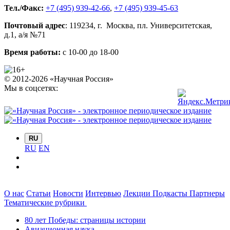
Тел./Факс:
+7 (495) 939-42-66
,
+7 (495) 939-45-63
Почтовый адрес
:
119234
, г.
Москва
,
пл. Университетская,
д.1
, а/я №71
Время работы:
с 10-00 до 18-00
© 2012-2026 «Научная Россия»
Мы в соцсетях:
RU
RU
EN
О нас
Статьи
Новости
Интервью
Лекции
Подкасты
Партнеры
Тематические рубрики
80 лет Победы: страницы истории
Авиационная наука