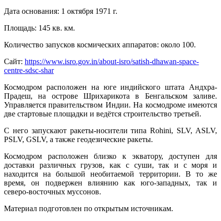
Дата основания: 1 октября 1971 г.
Площадь: 145 кв. км.
Количество запусков космических аппаратов: около 100.
Сайт:
https://www.isro.gov.in/about-isro/satish-dhawan-space-
centre-sdsc-shar
Космодром расположен на юге индийского штата Андхра-
Прадеш, на острове Шрихарикота в Бенгальском заливе.
Управляется правительством Индии. На космодроме имеются
две стартовые площадки и ведётся строительство третьей.
С него запускают ракеты-носители типа Rohini, SLV, ASLV,
PSLV, GSLV, а также геодезические ракеты.
Космодром расположен близко к экватору, доступен для
доставки различных грузов, как с суши, так и с моря и
находится на большой необитаемой территории. В то же
время, он подвержен влиянию как юго-западных, так и
северо-восточных муссонов.
Материал подготовлен по открытым источникам.