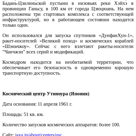
Бадань-Цзилиньской пустыни в низовьях реки Хэйхэ в
провинции Ганьсу, в 100 км от города Цзюцюань. На нем
расположены три стартовых комплекса с соответствующей
инфраструктурой, но в работающем состоянии находится
только один.
Он использовался для запуска спутников «ДунфанХун-1»,
ракет-носителей «Великий поход» и космических кораблей
«Шэньчжоу». Сейчас с него взлетают ракеты-носители
"Чанчжэн" всех серий и модификаций.
Космодром находится на необитаемой территории, что
обеспечивает его безопасность и одновременно хорошую
транспортную доступность.
Космический центр Утиноура (Япония)
Дата основания: 11 апреля 1961 г.
Площадь: 51 кв. км.
Количество запусков космических аппаратов: более 100.
Сайт:
jaxa.jp/about/centers/usc