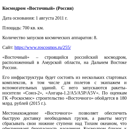
Космодром «Восточный» (Россия)
Дата основания: 1 августа 2011 г.
Площадь: 700 кв. км.
Количество запусков космических аппаратов: 8.
Сайт:
https://www.roscosmos.ru/255/
«Восточный» – строящийся российский космодром,
расположенный в Амурской области, на Дальнем Востоке
России.
Его инфраструктура будет состоять из нескольких стартовых
комплексов, в том числе для полетов с экипажем и
вспомогательных зданий. C него запускаются ракеты-
носители «Союз-2», «Ангара-1.2/A5/A5P/A5V». По оценкам
ГК «Роскосмос» строительство «Восточного» обойдется в 180
млрд. рублей (2015 г.).
Местонахождение «Восточного» позволяет обеспечить
быструю доставку необходимых грузов, а ракеты могут
сбрасывать свои нижние ступени над Тихим океаном, что
обеспечивает безопасность населения. Космодром близок к