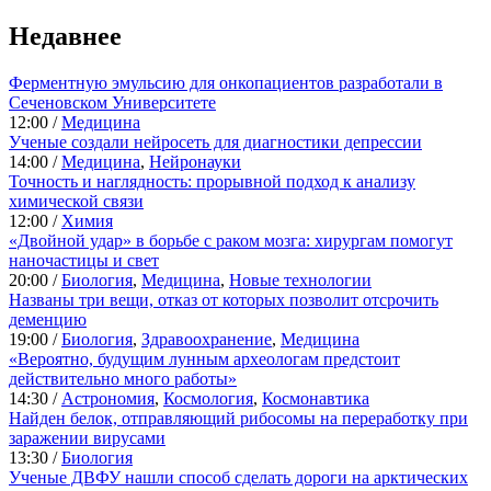
Недавнее
Ферментную эмульсию для онкопациентов разработали в
Сеченовском Университете
12:00 /
Медицина
Ученые создали нейросеть для диагностики депрессии
14:00 /
Медицина
,
Нейронауки
Точность и наглядность: прорывной подход к анализу
химической связи
12:00 /
Химия
«Двойной удар» в борьбе с раком мозга: хирургам помогут
наночастицы и свет
20:00 /
Биология
,
Медицина
,
Новые технологии
Названы три вещи, отказ от которых позволит отсрочить
деменцию
19:00 /
Биология
,
Здравоохранение
,
Медицина
«Вероятно, будущим лунным археологам предстоит
действительно много работы»
14:30 /
Астрономия
,
Космология
,
Космонавтика
Найден белок, отправляющий рибосомы на переработку при
заражении вирусами
13:30 /
Биология
Ученые ДВФУ нашли способ сделать дороги на арктических