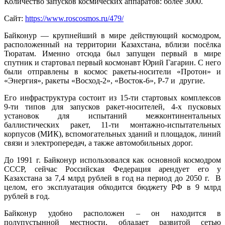
Количество запусков космических аппаратов: более 3000.
Сайт:
https://www.roscosmos.ru/479/
Байконур — крупнейший в мире действующий космодром,
расположенный на территории Казахстана, вблизи посёлка
Тюратам. Именно отсюда был запущен первый в мире
спутник и стартовал первый космонавт Юрий Гагарин. С него
были отправлены в космос ракеты-носители «Протон» и
«Энергия», ракеты «Восход-2», «Восток-6», Р-7 и другие.
Его инфраструктура состоит из 15-ти стартовых комплексов
9-ти типов для запусков ракет-носителей, 4-х пусковых
установок для испытаний межконтинентальных
баллистических ракет, 11-ти монтажно-испытательных
корпусов (МИК), вспомогательных зданий и площадок, линий
связи и электропередач, а также автомобильных дорог.
До 1991 г. Байконур использовался как основной космодром
СССР, сейчас Российская Федерация арендует его у
Казахстана за 7,4 млрд рублей в год на период до 2050 г. В
целом, его эксплуатация обходится бюджету РФ в 9 млрд
рублей в год.
Байконур удобно расположен – он находится в
полупустынной местности, обладает развитой сетью