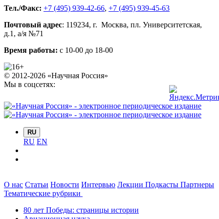
Тел./Факс:
+7 (495) 939-42-66
,
+7 (495) 939-45-63
Почтовый адрес
:
119234
, г.
Москва
,
пл. Университетская,
д.1
, а/я №71
Время работы:
с 10-00 до 18-00
© 2012-2026 «Научная Россия»
Мы в соцсетях:
RU
RU
EN
О нас
Статьи
Новости
Интервью
Лекции
Подкасты
Партнеры
Тематические рубрики
80 лет Победы: страницы истории
Авиационная наука