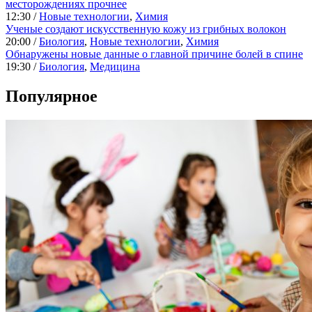
месторождениях прочнее
12:30 /
Новые технологии
,
Химия
Ученые создают искусственную кожу из грибных волокон
20:00 /
Биология
,
Новые технологии
,
Химия
Обнаружены новые данные о главной причине болей в спине
19:30 /
Биология
,
Медицина
Популярное