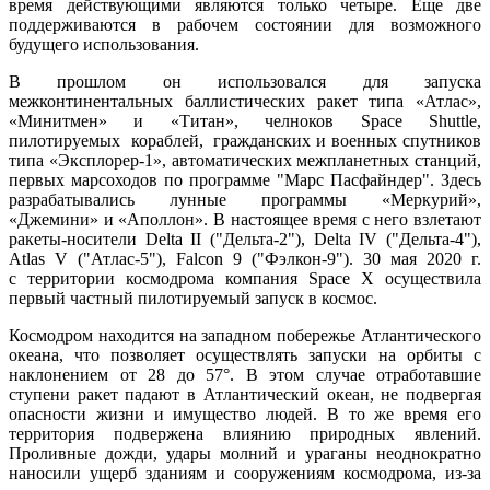
время действующими являются только четыре. Еще две
поддерживаются в рабочем состоянии для возможного
будущего использования.
В прошлом он использовался для запуска
межконтинентальных баллистических ракет типа «Атлас»,
«Минитмен» и «Титан», челноков Space Shuttle,
пилотируемых кораблей, гражданских и военных спутников
типа «Эксплорер-1», автоматических межпланетных станций,
первых марсоходов по программе "Марс Пасфайндер". Здесь
разрабатывались лунные программы «Меркурий»,
«Джемини» и «Аполлон». В настоящее время c него взлетают
ракеты-носители Delta II ("Дельта-2"), Delta IV ("Дельта-4"),
Atlas V ("Атлас-5"), Falcon 9 ("Фэлкон-9"). 30 мая 2020 г.
с территории космодрома компания Space X осуществила
первый частный пилотируемый запуск в космос.
Космодром находится на западном побережье Атлантического
океана, что позволяет осуществлять запуски на орбиты с
наклонением от 28 до 57°. В этом случае отработавшие
ступени ракет падают в Атлантический океан, не подвергая
опасности жизни и имущество людей. В то же время его
территория подвержена влиянию природных явлений.
Проливные дожди, удары молний и ураганы неоднократно
наносили ущерб зданиям и сооружениям космодрома, из-за