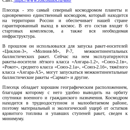
Сайт:
https://www.roscosmos.ru/480/
Плесецк - это самый северный космодромом планеты и
одновременно единственный космодром, который находится
на территории России и обеспечивает нашей стране
гарантированный выход в космос. В его состав входят 6
стартовых комплексов, а также вся необходимая
инфраструктура.
В прошлом он использовался для запуска ракет-носителей
«Циклон-3», «Молния-М», Р-7, межконтинентальных
баллистических ракет. Сейчас на нем эксплуатируются
ракеты-носители лёгкого класса «Ангара-1.2», «Союз-2.1в»,
«Рокот», среднего класса «Союз-2.1а», «Союз-2.1б», тяжёлого
класса «Ангара-А5», могут запускаться межконтинентальные
баллистические ракеты «Сармат» и другие.
Плесецк обладает хорошим географическим расположением,
благодаря которому с него удобно выводить на орбиту
спутники военного и гражданского назначения. Космодром
находится в труднодоступном и малообитаемом районе,
поэтому материальный и экологический ущерб от остатков
ядовитого топлива и упавших ступеней ракет, сведен к
минимуму.