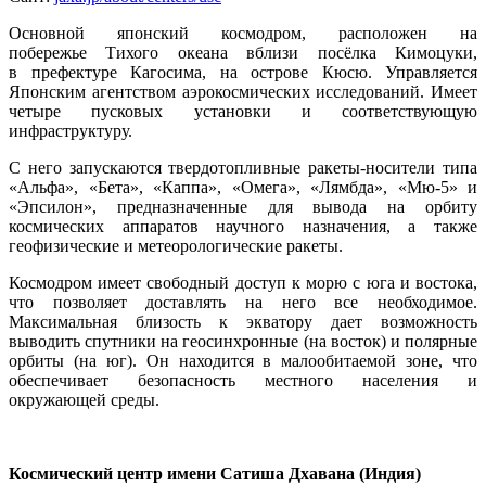
Основной японский космодром, расположен на
побережье Тихого океана вблизи посёлка Кимоцуки,
в префектуре Кагосима, на острове Кюсю. Управляется
Японским агентством аэрокосмических исследований. Имеет
четыре пусковых установки и соответствующую
инфраструктуру.
С него запускаются твердотопливные ракеты-носители типа
«Альфа», «Бета», «Каппа», «Омега», «Лямбда», «Мю-5» и
«Эпсилон», предназначенные для вывода на орбиту
космических аппаратов научного назначения, а также
геофизические и метеорологические ракеты.
Космодром имеет свободный доступ к морю с юга и востока,
что позволяет доставлять на него все необходимое.
Максимальная близость к экватору дает возможность
выводить спутники на геосинхронные (на восток) и полярные
орбиты (на юг). Он находится в малообитаемой зоне, что
обеспечивает безопасность местного населения и
окружающей среды.
Космический центр имени Сатиша Дхавана (Индия)