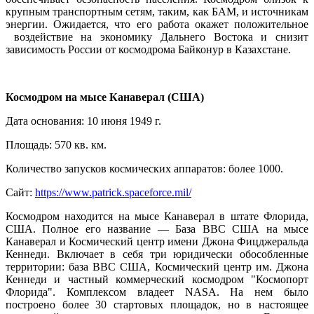
крупным транспортным сетям, таким, как БАМ, и источникам
энергии. Ожидается, что его работа окажет положительное
воздействие на экономику Дальнего Востока и снизит
зависимость России от космодрома Байконур в Казахстане.
Космодром на мысе Канаверал (США)
Дата основания: 10 июня 1949 г.
Площадь: 570 кв. км.
Количество запусков космических аппаратов: более 1000.
Сайт:
https://www.patrick.spaceforce.mil/
Космодром находится на мысе Канаверал в штате Флорида,
США. Полное его название — База ВВС США на мысе
Канаверал и Космический центр имени Джона Фицджеральда
Кеннеди. Включает в себя три юридически обособленные
территории: база ВВС США, Космический центр им. Джона
Кеннеди и частный коммерческий космодром "Космопорт
Флорида". Комплексом владеет NASA. На нем было
построено более 30 стартовых площадок, но в настоящее