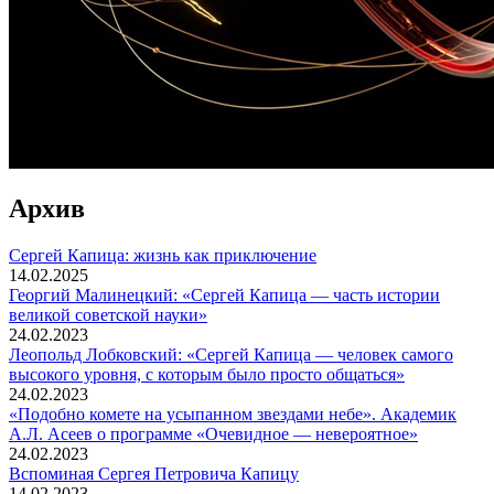
Архив
Сергей Капица: жизнь как приключение
14.02.2025
Георгий Малинецкий: «Сергей Капица — часть истории
великой советской науки»
24.02.2023
Леопольд Лобковский: «Сергей Капица — человек самого
высокого уровня, с которым было просто общаться»
24.02.2023
«Подобно комете на усыпанном звездами небе». Академик
А.Л. Асеев о программе «Очевидное — невероятное»
24.02.2023
Вспоминaя Сергея Петровича Капицу
14.02.2023