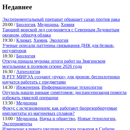
Недавнее
Экспериментальный препарат обращает сахар против рака
20:00 /
Биология
,
Медицина
,
Химия
Тающий морской лед соединяется с Северным Ледовитым
океаном, образуя облака
19:30 /
Климат
,
Химия
,
Экология
Ученые описали паттерны связывания ДНК для белков-
регуляторов
18:30 /
Биология
Откуда пришла мурома: итоги работ на Звягинском
могильнике в полевом сезоне 2026 года
16:30 /
Археология
В РТУ МИРЭА создают «руки» для дронов: беспилотники
научатся работать с предметами
14:30 /
Инженерия
,
Информационные технологии
Опухоль нашли раньше симптомов: диспансеризация помогла
избежать тяжелой операции
13:30 /
Медицина
Фокус с исчезновением: как работают биорезорбируемые
имплантаты из магниевых сплавов?
13:00 /
Медицина
,
Наука и общество
,
Новые технологии
,
Эксперименты
Изменение климата увеличило сезон пожаров в Сибири