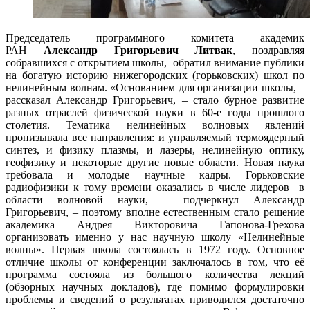
Председатель программного комитета академик
РАН
Александр Григорьевич Литвак
, поздравляя
собравшихся с открытием школы, обратил внимание публики
на богатую историю нижегородских (горьковских) школ по
нелинейным волнам. «Основанием для организации школы, –
рассказал Александр Григорьевич, – стало бурное развитие
разных отраслей физической науки в 60-е годы прошлого
столетия. Тематика нелинейных волновых явлений
пронизывала все направления: и управляемый термоядерный
синтез, и физику плазмы, и лазеры, нелинейную оптику,
геофизику и некоторые другие новые области. Новая наука
требовала и молодые научные кадры. Горьковские
радиофизики к тому времени оказались в числе лидеров в
области волновой науки, – подчеркнул Александр
Григорьевич, – поэтому вполне естественным стало решение
академика Андрея Викторовича Гапонова-Грехова
организовать именно у нас научную школу «Нелинейные
волны». Первая школа состоялась в 1972 году. Основное
отличие школы от конференции заключалось в том, что её
программа состояла из большого количества лекций
(обзорных научных докладов), где помимо формулировки
проблемы и сведений о результатах приводился достаточно