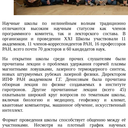
Научные школы по нелинейным волнам традиционно
отличаются высоким научным статусом как членов
программного комитета, так и лекторского состава. В
организации и проведении XXI Школы участвовали 11
академиков, 11 членов-корреспондентов РАН, 16 профессоров
РАН, всего почти 70 докторов и 60 кандидатов наук.
На открытии школы среди прочих слушателям были
прочитаны лекции о проблемах удержания горячей плазмы
магнитными ловушками, лазерного термоядерного синтеза,
новых штурмуемых рубежах лазерной физики. Директором
ИПФ РАН академиком Г.Г. Денисовым была прочитана
обзорная лекция по физике создаваемых в институте
гиротронов. Другие прочитанные лекции (всего 45)
охватывали широкий круг вопросов по тематикам школы,
включая биологию и медицину, геофизику и климат,
квантовые компьютеры, машинное обучение, искусственный
интеллект.
Формат проведения школы способствует общению между её
участниками. Несмотря на плотный график научных