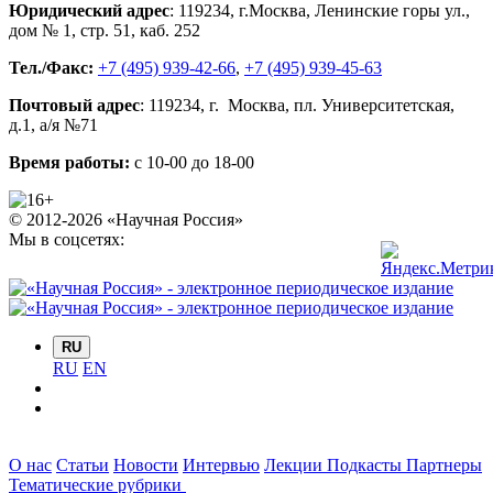
Юридический адрес
:
119234
, г.
Москва
,
Ленинские горы ул.,
дом № 1, стр. 51
,
каб. 252
Тел./Факс:
+7 (495) 939-42-66
,
+7 (495) 939-45-63
Почтовый адрес
:
119234
, г.
Москва
,
пл. Университетская,
д.1
, а/я №71
Время работы:
с 10-00 до 18-00
© 2012-2026 «Научная Россия»
Мы в соцсетях:
RU
RU
EN
О нас
Статьи
Новости
Интервью
Лекции
Подкасты
Партнеры
Тематические рубрики