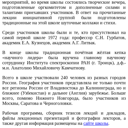
мероприятий, во время школы состоялись творческие вечера,
подготовленные оргкомитетом и дополненные силами и
талантами приехавших участников. В ответ на прочитанные
лекции инициативной группой были подготовлены
традиционные на этой школе шуточные коллажи и стихи.
Среди участников школы были и те, кто присутствовал на
самой первой школе 1972 года: профессор С.Н. Гурбатов,
академик Е.А. Кузнецов, академик А.Г. Литвак.
В конце школы традиционная почётная жёлтая кепка
«научного лидера» была вручена главному научному
сотруднику Института спектроскопии РАН (г. Троицк), д.ф.-
м.н. Анатолию Михайловичу Камчатнову.
Всего в школе участвовали 240 человек из разных городов
России. География участников представляла не только почти
все регионы России от Владивостока до Калининграда, но и
ближнее (Узбекистан) и дальнее (Англия) зарубежье. Больше
всего, помимо Нижнего Новгорода, было участников из
Москвы, Саратова и Черноголовки.
Рабочая программа, сборник тезисов лекций и докладов,
файлы лекционных презентаций и фотографии лекторов, а
также другая информация размещены на
сайте школы
.