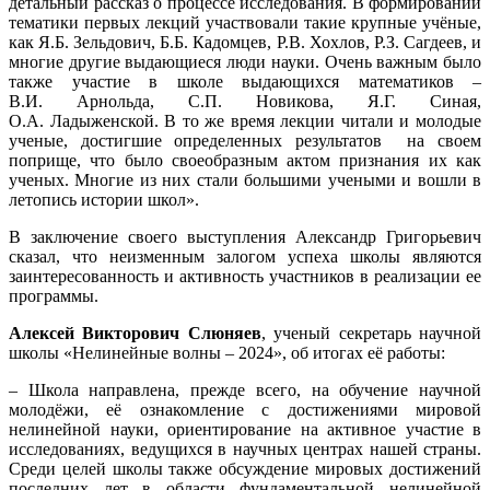
детальный рассказ о процессе исследования. В формировании
тематики первых лекций участвовали такие крупные учёные,
как Я.Б. Зельдович, Б.Б. Кадомцев, Р.В. Хохлов, Р.З. Сагдеев, и
многие другие выдающиеся люди науки. Очень важным было
также участие в школе выдающихся математиков –
В.И. Арнольда, С.П. Новикова, Я.Г. Синая,
О.А. Ладыженской. В то же время лекции читали и молодые
ученые, достигшие определенных результатов на своем
поприще, что было своеобразным актом признания их как
ученых. Многие из них стали большими учеными и вошли в
летопись истории школ».
В заключение своего выступления Александр Григорьевич
сказал, что неизменным залогом успеха школы являются
заинтересованность и активность участников в реализации ее
программы.
Алексей Викторович Слюняев
, ученый секретарь научной
школы «Нелинейные волны – 2024», об итогах её работы:
– Школа направлена, прежде всего, на обучение научной
молодёжи, её ознакомление с достижениями мировой
нелинейной науки, ориентирование на активное участие в
исследованиях, ведущихся в научных центрах нашей страны.
Среди целей школы также обсуждение мировых достижений
последних лет в области фундаментальной нелинейной