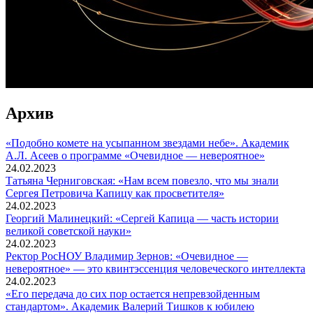
Архив
«Подобно комете на усыпанном звездами небе». Академик
А.Л. Асеев о программе «Очевидное — невероятное»
24.02.2023
Татьяна Черниговская: «Нам всем повезло, что мы знали
Сергея Петровича Капицу как просветителя»
24.02.2023
Георгий Малинецкий: «Сергей Капица — часть истории
великой советской науки»
24.02.2023
Ректор РосНОУ Владимир Зернов: «Очевидное —
невероятное» — это квинтэссенция человеческого интеллекта
24.02.2023
«Его передача до сих пор остается непревзойденным
стандартом». Академик Валерий Тишков к юбилею