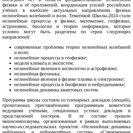
физики и её приложений, координация усилий российских
учёных в наиболее актуальных направлениях физики
нелинейных колебаний и волн. Тематикой Школы-2024 стали
нелинейные процессы в физике, математике, геофизике,
астрономии, биологии и теории информации, которые
условно могут быть разделены по серии следующих
направлений:
современные проблемы теории нелинейных колебаний
и волн;
нелинейные процессы в геофизике;
модели климата и экосистем;
нелинейные явления в космологии и астрофизике;
нелинейная фотоника;
нелинейные явления в физике плазмы и электронике;
нелинейные процессы в биофизике и нейродинамике;
нелинейная динамика квантовых систем.
Программа школы состояла из пленарных докладов (лекций),
прочитанных приглашёнными программным комитетом
ведущими учёными, секционных устных докладов и
представлений постеров. В ее составе прошли
минисимпозиумы, организованные в рамках выполняемых
научно-исследовательских проектов: «Нелинейная динамика
нейронных и нейроморфных систем», «Современные