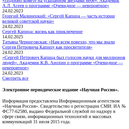
«Подобно комете на усыпанном звездами небе». Академик
А.Л. Асеев о программе «Очевидное — невероятное»
24.02.2023
Георгий Малинецкий: «Сергей Капица — часть истории
великой советской науки»
24.02.2023
Сергей Капица: жизнь как приключение
14.02.2025
Татьяна Черниговская: «Нам всем повезло, что мы знали
Сергея Петровича Капицу как просветителя»
24.02.2023
«Сергей Петрович Капица был голосом науки для миллионов
людей». Академик К.В. Анохин о программе «Очевидное —
невероятное»
24.02.2023
Смотреть все
Электронное периодическое издание «Научная Россия».
Информация предоставлена Информационным агентством
«Научная Россия». Свидетельство о регистрации СМИ: ИА №
ФС77-62580, выдано Федеральной службой по надзору в
сфере связи, информационных технологий и массовых
коммуникаций 31 июля 2015 года.