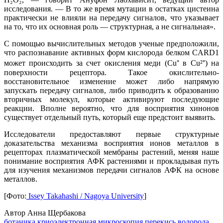
исследования. — В то же время мутации в остатках цистеина
практически не влияли на передачу сигналов, что указывает
на то, что их основная роль — структурная, а не сигнальная».
С помощью вычислительных методов ученые предположили,
что распознавание активных форм кислорода белком CARD1
может происходить за счет окисления меди (Cu⁺ в Cu²⁺) на
поверхности рецептора. Такое окислительно-
восстановительное изменение может либо напрямую
запускать передачу сигналов, либо приводить к образованию
вторичных молекул, которые активируют последующие
реакции. Вполне вероятно, что для восприятия хинонов
существует отдельный путь, который еще предстоит выявить.
Исследователи предоставляют первые структурные
доказательства механизма восприятия ионов металлов в
рецепторах плазматической мембраны растений, меняя наше
понимание восприятия АФК растениями и прокладывая путь
для изучения механизмов передачи сигналов АФК на основе
металлов.
[Фото:
Issey Takahashi / Nagoya University
]
Автор Анна Щербакова
ботаника
криоэлектронная микроскопия
перекись водорода