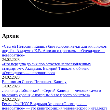
Архив
«Сергей Петрович Капица был голосом науки для миллионов
людей». Академик К.В. Анохин о программе «Очевидное —
невероятное»
24.02.2023
«Его передача до сих пор остается непревзойденным
стандартом». Академик Валерий Тишков к юбилею
«Очевидного — невероятного»
24.02.2023
Вспоминaя Сергея Петровича Капицу
14.02.2023
Леопольд Лобковский: «Сергей Капица — человек самого
высокого уровня, с которым было просто общаться»
24.02.2023
Ректор РосНОУ Владимир Зернов: «Очевидное —
невероятное» — это квинтэссенция человеческого интеллекта