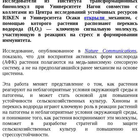
Исследователи из Института трансформационных
биомолекул при Университете Нагои совместно с
коллегами из Центра исследований устойчивых ресурсов
RIKEN и Университета Осаки
открыли
механизм, с
помощью которого растения распознают перекись
водорода (H₂O₂) — ключевую сигнальную молекулу,
участвующую в реакциях на стресс и формировании
иммунитета.
Исследование, опубликованное в
Nature Communications
,
показало, что для восприятия активных форм кислорода
(АФК) растения полагаются на медь-зависимую сенсорную
систему, а не на предполагавшийся ранее механизм на основе
цистеина.
Эта работа меняет представление о том, как растения
реагируют на неблагоприятные условия окружающей среды и
патогены, и может стать основой для повышения
устойчивости сельскохозяйственных культур. Хиноны и
перекись водорода играют ключевую роль в реакции растений
на патогены и неблагоприятные условия окружающей среды,
и понимание того, как растения воспринимают эти молекулы,
поможет в разработке стратегий по защите
сельскохозяйственных культур и повышению их
стрессоустойчивости.