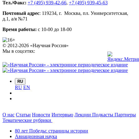
Тел./Факс:
+7 (495) 939-42-66
,
+7 (495) 939-45-63
Почтовый адрес
:
119234
, г.
Москва
,
пл. Университетская,
д.1
, а/я №71
Время работы:
с 10-00 до 18-00
© 2012-2026 «Научная Россия»
Мы в соцсетях:
RU
RU
EN
О нас
Статьи
Новости
Интервью
Лекции
Подкасты
Партнеры
Тематические рубрики
80 лет Победы: страницы истории
Авиационная наука