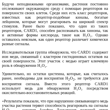
Будучи неподвижными организмами, растения постоянно
отслеживают окружающую среду с помощью рецепторов на
поверхности своих клеток. Среди них есть класс рецепторов,
известных как рецептор-подобные киназы, богатые
лейцином, которые могут реагировать на широкий спектр
стимулов. Ранее было показано, что один из таких
рецепторов, CARD1, способен распознавать как хиноны, так
и активные формы кислорода, такие как H₂O₂. Однако
оставалось неясным, как один рецептор различает химически
разные сигналы.
Исследовательская группа обнаружила, что CARD1 содержит
ион меди, связанный с кластером гистидиновых остатков на
своей поверхности. Этот участок с медью играет ключевую
роль в обнаружении H₂O₂.
Удивительно, но остатки цистеина, которые, как считалось
ранее, необходимы для восприятия H
O
, не требуются для
2
2
восприятия сигнала. Вместо этого рецептор CARD1
использует медь для обнаружения H₂O₂ посредством
окислительно-восстановительных реакций.
«Результаты показали, что при нарушении связывающего медь
участка растения теряют способность реагировать на сигналы
H₂O₂, — говорит Ануфон Лаохависит, ведущий автор