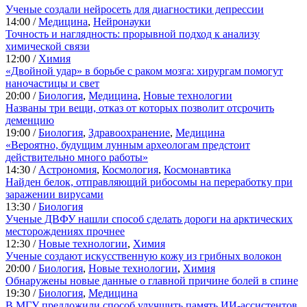
Ученые создали нейросеть для диагностики депрессии
14:00 /
Медицина
,
Нейронауки
Точность и наглядность: прорывной подход к анализу
химической связи
12:00 /
Химия
«Двойной удар» в борьбе с раком мозга: хирургам помогут
наночастицы и свет
20:00 /
Биология
,
Медицина
,
Новые технологии
Названы три вещи, отказ от которых позволит отсрочить
деменцию
19:00 /
Биология
,
Здравоохранение
,
Медицина
«Вероятно, будущим лунным археологам предстоит
действительно много работы»
14:30 /
Астрономия
,
Космология
,
Космонавтика
Найден белок, отправляющий рибосомы на переработку при
заражении вирусами
13:30 /
Биология
Ученые ДВФУ нашли способ сделать дороги на арктических
месторождениях прочнее
12:30 /
Новые технологии
,
Химия
Ученые создают искусственную кожу из грибных волокон
20:00 /
Биология
,
Новые технологии
,
Химия
Обнаружены новые данные о главной причине болей в спине
19:30 /
Биология
,
Медицина
В МГУ предложили способ улучшить память ИИ-ассистентов