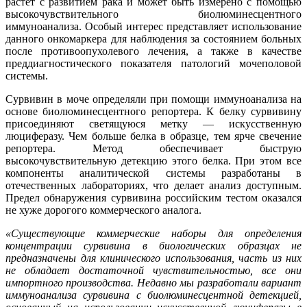
растет с развитием рака и может быть измерено с помощью
высокочувствительного биолюминесцентного
иммуноанализа. Особый интерес представляет использование
данного онкомаркера для наблюдения за состоянием больных
после противоопухолевого лечения, а также в качестве
преддиагностического показателя патологий мочеполовой
системы.
Сурвивин в моче определяли при помощи иммуноанализа на
основе биолюминесцентного репортера. К белку сурвивину
присоединяют светящуюся метку — искусственную
люциферазу. Чем больше белка в образце, тем ярче свечение
репортера. Метод обеспечивает быструю
высокочувствительную детекцию этого белка. При этом все
компоненты аналитической системы разработаны в
отечественных лабораториях, что делает анализ доступным.
Предел обнаружения сурвивина российским тестом оказался
не хуже дорогого коммерческого аналога.
«Существующие коммерческие наборы для определения
концентрации сурвивина в биологических образцах не
предназначены для клинического использования, часть из них
не обладает достаточной чувствительностью, все они
импортного производства. Недавно мы разработали вариант
иммуноанализа сурвивина с биолюминесцентной детекцией,