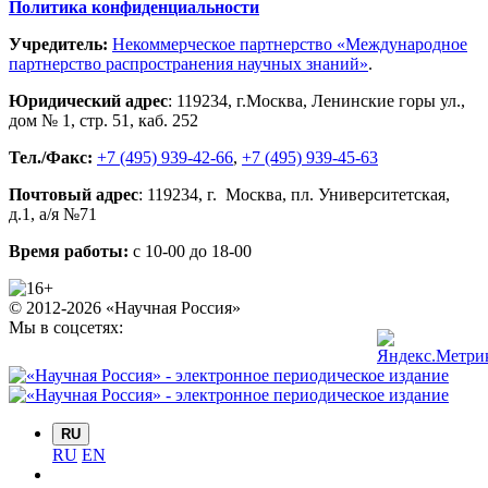
Политика конфиденциальности
Учредитель:
Некоммерческое партнерство «Международное
партнерство распространения научных знаний»
.
Юридический адрес
:
119234
, г.
Москва
,
Ленинские горы ул.,
дом № 1, стр. 51
,
каб. 252
Тел./Факс:
+7 (495) 939-42-66
,
+7 (495) 939-45-63
Почтовый адрес
:
119234
, г.
Москва
,
пл. Университетская,
д.1
, а/я №71
Время работы:
с 10-00 до 18-00
© 2012-2026 «Научная Россия»
Мы в соцсетях:
RU
RU
EN