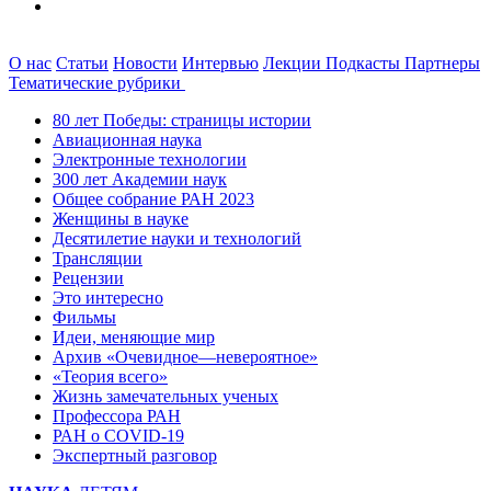
О нас
Статьи
Новости
Интервью
Лекции
Подкасты
Партнеры
Тематические рубрики
80 лет Победы: страницы истории
Авиационная наука
Электронные технологии
300 лет Академии наук
Общее собрание РАН 2023
Женщины в науке
Десятилетие науки и технологий
Трансляции
Рецензии
Это интересно
Фильмы
Идеи, меняющие мир
Архив «Очевидное—невероятное»
«Теория всего»
Жизнь замечательных ученых
Профессора РАН
РАН о COVID-19
Экспертный разговор