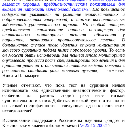
является хорошим преддиагностическим показателем для
выявления патологий мочеполовой системы.
Его повышенное
содержание указывает на развитие злокачественных и
доброкачественных гиперплазий, а также воспалительных
заболеваний уротелиального тракта. Но особый интерес
представляет использование данного онкомаркера для
неинвазивного мониторинга течения заболевания у
пациентов, окончивших противоопухолевое лечение. В
большинстве случаев после удаления опухоли концентрация
мочевого сурвивина падала ниже порогового уровня. То есть
он может быть использован для неинвазивного мониторинга
опухолевого процесса после специализированного лечения и для
принятия решений о дальнейшей тактике ведения больных с
различными стадиями рака мочевого пузыря», —
отмечает
Никита Панамарев.
Ученые отмечают, что пока тест на сурвивин нельзя
использовать как единственный диагностический фактор,
особенно для ранних стадий рака из-за низкой
чувствительности к ним. Добиться высокой чувствительности
и высокой специфичности — следующая задача красноярских
исследователей.
Исследование поддержано Российским научным фондом и
Красноярским краевым фондом науки (
№ 25-15-20021
).