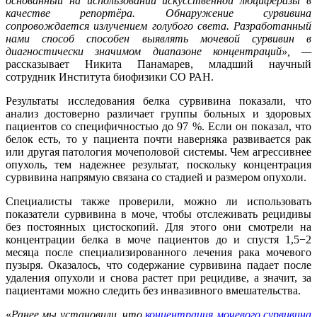
основанный на использовании искусственной люциферазы в
качестве репортёра. Обнаружение сурвивина
сопровождается излучением голубого света. Разработанный
нами способ способен выявлять мочевой сурвивин в
диагностически значимом диапазоне концентраций», —
рассказывает Никита Панамарев, младший научный
сотрудник Института биофизики СО РАН.
Результаты исследования белка сурвивина показали, что
анализ достоверно различает группы больных и здоровых
пациентов со специфичностью до 97 %. Если он показал, что
белок есть, то у пациента почти наверняка развивается рак
или другая патология мочеполовой системы. Чем агрессивнее
опухоль, тем надежнее результат, поскольку концентрация
сурвивина напрямую связана со стадией и размером опухоли.
Специалисты также проверили, можно ли использовать
показатели сурвивина в моче, чтобы отслеживать рецидивы
без постоянных цистоскопий. Для этого они смотрели на
концентрации белка в моче пациентов до и спустя 1,5−2
месяца после специализированного лечения рака мочевого
пузыря. Оказалось, что содержание сурвивина падает после
удаления опухоли и снова растет при рецидиве, а значит, за
пациентами можно следить без инвазивного вмешательства.
«
Ранее мы установили, что
концентрация мочевого сурвивина