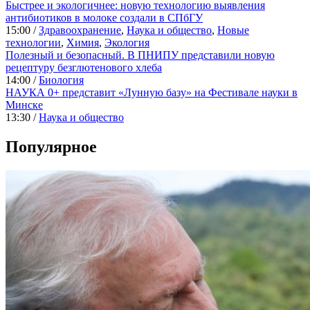
Быстрее и экологичнее: новую технологию выявления
антибиотиков в молоке создали в СПбГУ
15:00 /
Здравоохранение
,
Наука и общество
,
Новые
технологии
,
Химия
,
Экология
Полезный и безопасный. В ПНИПУ представили новую
рецептуру безглютенового хлеба
14:00 /
Биология
НАУКА 0+ представит «Лунную базу» на Фестивале науки в
Минске
13:30 /
Наука и общество
Популярное