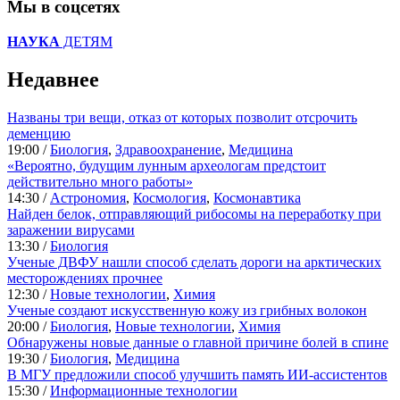
Мы в соцсетях
НАУКА
ДЕТЯМ
Недавнее
Названы три вещи, отказ от которых позволит отсрочить
деменцию
19:00 /
Биология
,
Здравоохранение
,
Медицина
«Вероятно, будущим лунным археологам предстоит
действительно много работы»
14:30 /
Астрономия
,
Космология
,
Космонавтика
Найден белок, отправляющий рибосомы на переработку при
заражении вирусами
13:30 /
Биология
Ученые ДВФУ нашли способ сделать дороги на арктических
месторождениях прочнее
12:30 /
Новые технологии
,
Химия
Ученые создают искусственную кожу из грибных волокон
20:00 /
Биология
,
Новые технологии
,
Химия
Обнаружены новые данные о главной причине болей в спине
19:30 /
Биология
,
Медицина
В МГУ предложили способ улучшить память ИИ-ассистентов
15:30 /
Информационные технологии