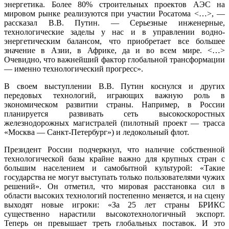
энергетика. Более 80% строительных проектов АЭС на
мировом рынке реализуются при участии Росатома <…>, —
рассказал В.В. Путин. — Серьезные инженерные,
технологические заделы у нас и в управлении водно-
энергетическим балансом, что приобретает все большее
значение в Азии, в Африке, да и во всем мире. <…>
Очевидно, что важнейший фактор глобальной трансформации
— именно технологический прогресс».
В своем выступлении В.В. Путин коснулся и других
передовых технологий, играющих важную роль в
экономическом развитии страны. Например, в России
планируется развивать сеть высокоскоростных
железнодорожных магистралей (пилотный проект — трасса
«Москва — Санкт-Петербург») и ледокольный флот.
Президент России подчеркнул, что наличие собственной
технологической базы крайне важно для крупных стран с
большим населением и самобытной культурой: «Такие
государства не могут выступать только пользователями чужих
решений». Он отметил, что мировая расстановка сил в
области высоких технологий постепенно меняется, и на сцену
выходят новые игроки: «За 25 лет страны БРИКС
существенно нарастили высокотехнологичный экспорт.
Теперь он превышает треть глобальных поставок. И это