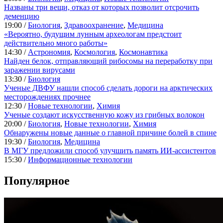
Названы три вещи, отказ от которых позволит отсрочить
деменцию
19:00 /
Биология
,
Здравоохранение
,
Медицина
«Вероятно, будущим лунным археологам предстоит
действительно много работы»
14:30 /
Астрономия
,
Космология
,
Космонавтика
Найден белок, отправляющий рибосомы на переработку при
заражении вирусами
13:30 /
Биология
Ученые ДВФУ нашли способ сделать дороги на арктических
месторождениях прочнее
12:30 /
Новые технологии
,
Химия
Ученые создают искусственную кожу из грибных волокон
20:00 /
Биология
,
Новые технологии
,
Химия
Обнаружены новые данные о главной причине болей в спине
19:30 /
Биология
,
Медицина
В МГУ предложили способ улучшить память ИИ-ассистентов
15:30 /
Информационные технологии
Популярное