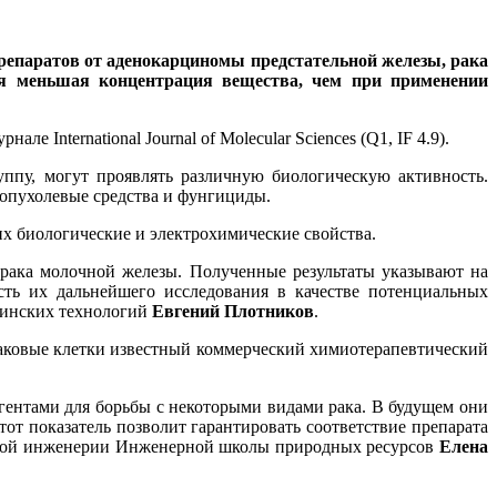
репаратов от аденокарциномы предстательной железы, рака
тся меньшая концентрация вещества, чем при применении
рнале International Journal of Molecular Sciences (Q1, IF 4.9).
ппу, могут проявлять различную биологическую активность.
опухолевые средства и фунгициды.
х биологические и электрохимические свойства.
 рака молочной железы. Полученные результаты указывают на
ть их дальнейшего исследования в качестве потенциальных
цинских технологий
Евгений Плотников
.
аковые клетки известный коммерческий химиотерапевтический
ентами для борьбы с некоторыми видами рака. В будущем они
от показатель позволит гарантировать соответствие препарата
еской инженерии Инженерной школы природных ресурсов
Елена