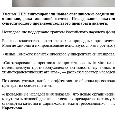
Ученые ТПУ синтезировали новые органические соединения,
яичников, рака молочной железы. И
сследование показа
существующего противоопухолевого препарата-аналога.
Исследование поддержано грантом Российского научного фонда
Большое количество синтетических и природных органическ
Многие хиноны и их производные используются как противот
Ученые Томского политехнического университета синтезировал
«Синтезированные производные протестированы in vitro на 
потенциальную противоопухолевую активность изученных н
химиотерапевтических агентов», — рассказал соавтор исслед
По словам ученых, наиболее эффективные образцы превосход
препарат на основе платины.
«Проведенные исследования показали, что новые органическ
могут стать основой для лекарственных препаратов, поэтому 
стандартам качества и фармакологическим требованиям», — 
Короткова
.