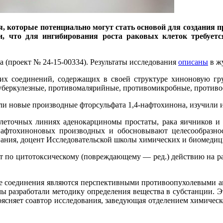
 которые потенциально могут стать основой для создания п
ли, что для ингибирования роста раковых клеток требуе
 (проект № 24-15-00334). Результаты исследования
описаны
в жу
их соединений, содержащих в своей структуре хиноновую гру
уберкулезные, противомалярийные, противомикробные, противо
и новые производные фторсульфата 1,4-нафтохинона, изучили и
клеточных линиях аденокарциномы простаты, рака яичников и
афтохиноновых производных и обосновывают целесообразнос
ования, доцент Исследовательской школы химических и биомеди
ят по цитотоксическому (повреждающему — ред.) действию на р
ие соединения являются перспективными противоопухолевыми аг
мы разработали методику определения вещества в субстанции. Эт
поясняет соавтор исследования, заведующая отделением химич