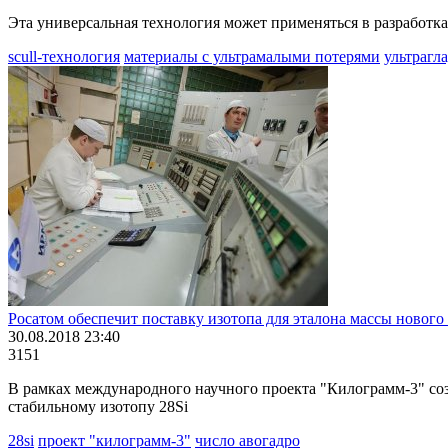
Эта универсальная технология может применяться в разработ
scull-технология
материалы с ультрамалыми потерями
ультрагл
Росатом обеспечит поставку изотопа для эталона массы нового
30.08.2018 23:40
3151
В рамках международного научного проекта "Килограмм-3" со
стабильному изотопу 28Si
28si
проект "килограмм-3"
число авогадро