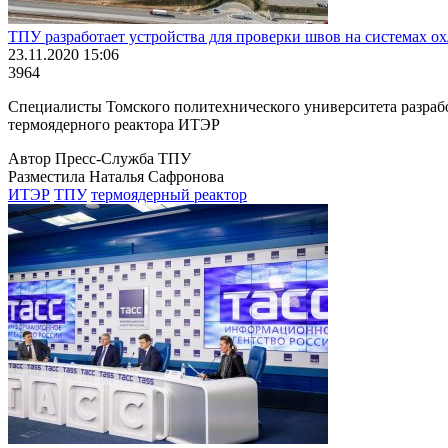
ТПУ разработает устройства для проверки швов на системах 
23.11.2020 15:06
3964
Специалисты Томского политехнического университета разрабо
термоядерного реактора ИТЭР
Автор Пресс-Служба ТПУ
Разместила Наталья Сафронова
ИТЭР
ТПУ
термоядерный реактор