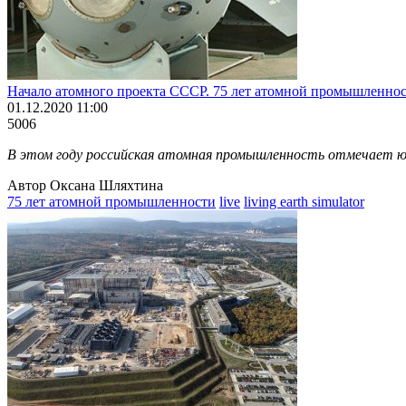
Начало атомного проекта СССР. 75 лет атомной промышленно
01.12.2020 11:00
5006
В этом году российская атомная промышленность отмечает юб
Автор Оксана Шляхтина
75 лет атомной промышленности
live
living earth simulator