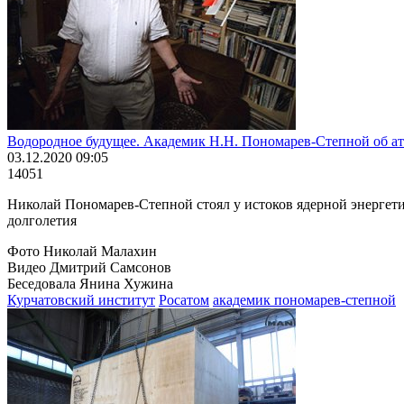
Водородное будущее. Академик Н.Н. Пономарев-Степной об а
03.12.2020 09:05
14051
Николай Пономарев-Степной стоял у истоков ядерной энергетик
долголетия
Фото Николай Малахин
Видео Дмитрий Самсонов
Беседовала Янина Хужина
Курчатовский институт
Росатом
академик пономарев-степной