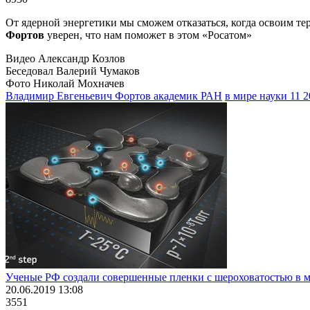
От ядерной энергетики мы сможем отказаться, когда освоим 
Фортов
уверен, что нам поможет в этом «Росатом»
Видео Александр Козлов
Беседовал Валерий Чумаков
Фото Николай Мохначев
Владимир Евгеньевич Фортов академик РАН
в мире науки 11 
Ученые РФ создали совершенные пленки с шероховатостью в м
20.06.2019 13:08
3551