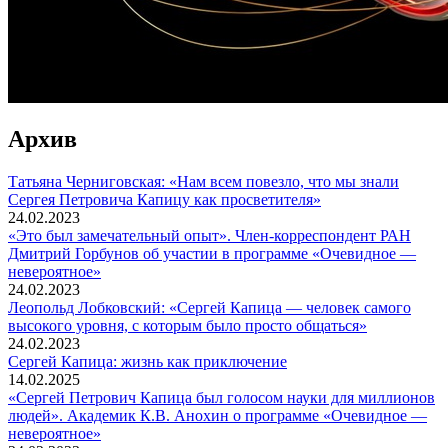
Архив
Татьяна Черниговская: «Нам всем повезло, что мы знали
Сергея Петровича Капицу как просветителя»
24.02.2023
«Это был замечательный опыт». Член-корреспондент РАН
Дмитрий Горбунов об участии в программе «Очевидное —
невероятное»
24.02.2023
Леопольд Лобковский: «Сергей Капица — человек самого
высокого уровня, с которым было просто общаться»
24.02.2023
Сергей Капица: жизнь как приключение
14.02.2025
«Сергей Петрович Капица был голосом науки для миллионов
людей». Академик К.В. Анохин о программе «Очевидное —
невероятное»