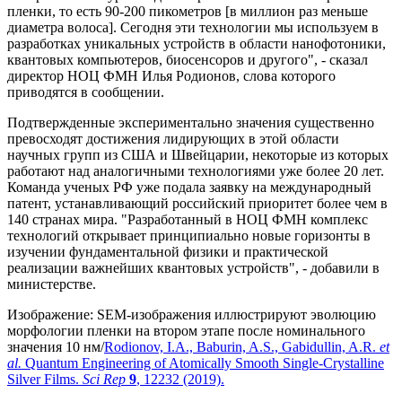
пленки, то есть 90-200 пикометров [в миллион раз меньше
диаметра волоса]. Сегодня эти технологии мы используем в
разработках уникальных устройств в области нанофотоники,
квантовых компьютеров, биосенсоров и другого", - сказал
директор НОЦ ФМН Илья Родионов, слова которого
приводятся в сообщении.
Подтвержденные экспериментально значения существенно
превосходят достижения лидирующих в этой области
научных групп из США и Швейцарии, некоторые из которых
работают над аналогичными технологиями уже более 20 лет.
Команда ученых РФ уже подала заявку на международный
патент, устанавливающий российский приоритет более чем в
140 странах мира. "Разработанный в НОЦ ФМН комплекс
технологий открывает принципиально новые горизонты в
изучении фундаментальной физики и практической
реализации важнейших квантовых устройств", - добавили в
министерстве.
Изображение: SEM-изображения иллюстрируют эволюцию
морфологии пленки на втором этапе после номинального
значения 10 нм/
Rodionov, I.A., Baburin, A.S., Gabidullin, A.R.
et
al.
Quantum Engineering of Atomically Smooth Single-Crystalline
Silver Films.
Sci Rep
9
, 12232 (2019).