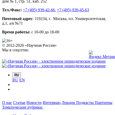
дом № 1, стр. 51
,
каб. 252
Тел./Факс:
+7 (495) 939-42-66
,
+7 (495) 939-45-63
Почтовый адрес
:
119234
, г.
Москва
,
пл. Университетская,
д.1
, а/я №71
Время работы:
с 10-00 до 18-00
© 2012-2026 «Научная Россия»
Мы в соцсетях:
RU
RU
EN
О нас
Статьи
Новости
Интервью
Лекции
Подкасты
Партнеры
Тематические рубрики