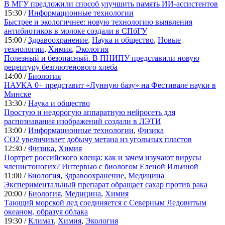
В МГУ предложили способ улучшить память ИИ-ассистентов
15:30 /
Информационные технологии
Быстрее и экологичнее: новую технологию выявления
антибиотиков в молоке создали в СПбГУ
15:00 /
Здравоохранение
,
Наука и общество
,
Новые
технологии
,
Химия
,
Экология
Полезный и безопасный. В ПНИПУ представили новую
рецептуру безглютенового хлеба
14:00 /
Биология
НАУКА 0+ представит «Лунную базу» на Фестивале науки в
Минске
13:30 /
Наука и общество
Простую и недорогую аппаратную нейросеть для
распознавания изображений создали в ЛЭТИ
13:00 /
Информационные технологии
,
Физика
CO2 увеличивает добычу метана из угольных пластов
12:30 /
Физика
,
Химия
Портрет российского клеща: как и зачем изучают вирусы
членистоногих? Интервью с биологом Еленой Ильиной
11:00 /
Биология
,
Здравоохранение
,
Медицина
Экспериментальный препарат обращает сахар против рака
20:00 /
Биология
,
Медицина
,
Химия
Тающий морской лед соединяется с Северным Ледовитым
океаном, образуя облака
19:30 /
Климат
,
Химия
,
Экология