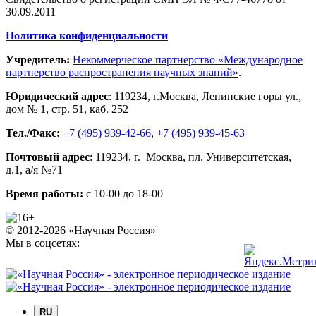
30.09.2011
Политика конфиденциальности
Учредитель:
Некоммерческое партнерство «Международное
партнерство распространения научных знаний»
.
Юридический адрес
:
119234
, г.
Москва
,
Ленинские горы ул.,
дом № 1, стр. 51
,
каб. 252
Тел./Факс:
+7 (495) 939-42-66
,
+7 (495) 939-45-63
Почтовый адрес
:
119234
, г.
Москва
,
пл. Университетская,
д.1
, а/я №71
Время работы:
с 10-00 до 18-00
© 2012-2026 «Научная Россия»
Мы в соцсетях:
RU