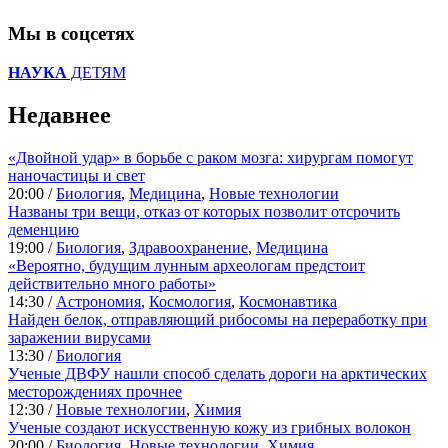
Мы в соцсетях
НАУКА
ДЕТЯМ
Недавнее
«Двойной удар» в борьбе с раком мозга: хирургам помогут
наночастицы и свет
20:00 /
Биология
,
Медицина
,
Новые технологии
Названы три вещи, отказ от которых позволит отсрочить
деменцию
19:00 /
Биология
,
Здравоохранение
,
Медицина
«Вероятно, будущим лунным археологам предстоит
действительно много работы»
14:30 /
Астрономия
,
Космология
,
Космонавтика
Найден белок, отправляющий рибосомы на переработку при
заражении вирусами
13:30 /
Биология
Ученые ДВФУ нашли способ сделать дороги на арктических
месторождениях прочнее
12:30 /
Новые технологии
,
Химия
Ученые создают искусственную кожу из грибных волокон
20:00 /
Биология
,
Новые технологии
,
Химия