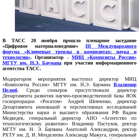
В ТАСС 20 ноября прошло пленарное заседание
«Цифровое материаловедение»
III Международного
форума «Ключевые тренды в композитах: наука и
технологии»
. Организатор -
МИЦ «Композиты России»
МГТУ им. Н.Э. Баумана
при участии информационного
агентства ТАСС.
Модератором мероприятия выступил директор МИЦ
«Композиты России» МГТУ им. Н.Э. Баумана
Владимир
Нелюб
. Среди спикеров присутствовали директор
Департамента развития научно-производственной базы ЯОК
госкорпорации «Росатом» Андрей Шевченко, директор
Департамента инноваций и перспективных исследований
Министерства науки и высшего образования РФ Вадим
Медведев, генеральный директор АНО «Агентство по
технологическому развитию» Владимир Пастухов, ректор
МГТУ им. Н. Э. Баумана Анатолий Александров, ректор
РХТУ им. Д. И. Менделеева Александр Мажуга, генеральный