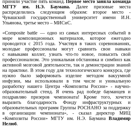
приняли участие пять команд.
Первое место заняла команда
МГТУ им. Н.Э. Баумана.
Далее призовые места
распределились следующим образом: второе место -
Чувашский государственный университет имени И.Н.
Ульянова, третье место – МИСиС.
«Composite battle — одно из самых интересных событий в
мире композиционных материалов, которое ежегодно
проводится с 2015 года. Участвуя в таких соревнованиях,
молодые профессионалы могут сравнить свои навыки
с навыками коллег, узнать что-то новое, повысить свой
профессионализм. Это уникальная обстановка и симбиоз как
активной мозговой деятельности, так и демонстрации знаний
на практике. В этом году для технологического конкурса, где
нужно было заформовать изделие методом вакуумной
инфузии, мы использовали в том числе и уникальную
разработку нашего Центра «Композиты России» - научно-
образовательный стенд. Я очень рад победе бауманцев и
поздравляю призеров чемпионата! Кроме того, хочется
выразить благодарность Фонду инфраструктурных и
образовательных программ Группы РОСНАНО за поддержку
в организации чемпионата», - сказал директор МИЦ
«Композиты России» МГТУ им. Н.Э. Баумана
Владимир
Нелюб
.