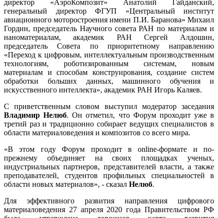
директор «АэроКомпозит» Анатолий Гайданский,
генеральный директор ФГУП «Центральный институт
авиационного моторостроения имени П.И. Баранова» Михаил
Гордин, председатель Научного совета РАН по материалам и
наноматериалам, академик РАН Сергей Алдошин,
председатель Совета по приоритетному направлению
«Переход к цифровым, интеллектуальным производственным
технологиям, роботизированным системам, новым
материалам и способам конструирования, создание систем
обработки больших данных, машинного обучения и
искусственного интеллекта», академик РАН Игорь Каляев.
С приветственным словом выступил модератор заседания
Владимир Нелюб
. Он отметил, что Форум проходит уже в
третий раз и традиционно собирает ведущих специалистов в
области материаловедения и композитов со всего мира.
«В этом году Форум проходит в online-формате и по-
прежнему объединяет на своих площадках ученых,
индустриальных партнеров, представителей власти, а также
преподавателей, студентов профильных специальностей в
области новых материалов», - сказал
Нелюб
.
Для эффективного развития направления цифрового
материаловедения 27 апреля 2020 года Правительством РФ