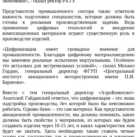
экономики», - сказал ректор РХТУ.
Представители промышленного сектора также отметили
важность подготовки специалистов, которые должны быть
готовы к реальным производственным задачам. Ведь
применение цифровых технологий и внедрение
композиционных материалов играют существенную роль в
производстве изделий.
«Цифровизация имеет громадное значение для
промышленности. Благодаря цифровому материаловедению
мы заменяем реальные испытания виртуальными. Особенно
это актуально для экстремальных условий», - сказал Михаил
Гордин, генеральный директор ФГУП «Центральный
институт авиационного моторостроения имени П.И.
Баранова».
Вместе с тем генеральный директор «АэроКомпозит»
Анатолий Гайданский отметил, что цифровизация – это лишь
надстройка производства, без которой было бы невозможно
работать. Однако базис – это сам материал. Как представители
авиационной промышленности, мы должны понимать, какие
должны быть свойства у материалов, из которых мы будем
создавать изделия через 10-15 лет, и каких характеристик нам
будет не хватать. Здесь необходимо также ставить четкие
задачи как государству, так и промышленникам и научному