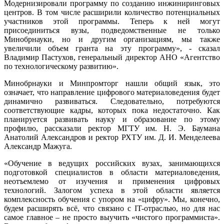
Модернизировали программу по созданию инжиниринговых
центров. В том числе расширили количество потенциальных
участников этой программы. Теперь к ней могут
присоединиться вузы, подведомственные не только
Минобрнауки, но и другим организациям, мы также
увеличили объем гранта на эту программу», - сказал
Владимир Пастухов, генеральный директор АНО «Агентство
по технологическому развитию».
Минобрнауки и Минпромторг нашли общий язык, это
означает, что направление цифрового материаловедения будет
динамично развиваться. Следовательно, потребуются
соответствующие кадры, которых пока недостаточно. Как
планируется развивать науку и образование по этому
профилю, рассказали ректор МГТУ им. Н. Э. Баумана
Анатолий Александров и ректор РХТУ им. Д. И. Менделеева
Александр Мажуга.
«Обучение в ведущих российских вузах, занимающихся
подготовкой специалистов в области материаловедения,
неотъемлемо от изучения и применения цифровых
технологий. Залогом успеха в этой области является
комплексность обучения с упором на «цифру». Мы, конечно,
будем расширять всё, что связано с IT-отраслью, но для нас
самое главное – не просто выучить «чистого программиста».