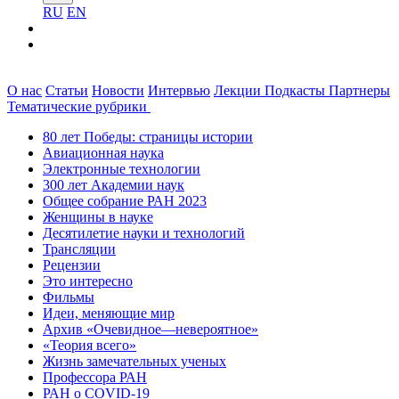
RU
EN
О нас
Статьи
Новости
Интервью
Лекции
Подкасты
Партнеры
Тематические рубрики
80 лет Победы: страницы истории
Авиационная наука
Электронные технологии
300 лет Академии наук
Общее собрание РАН 2023
Женщины в науке
Десятилетие науки и технологий
Трансляции
Рецензии
Это интересно
Фильмы
Идеи, меняющие мир
Архив «Очевидное—невероятное»
«Теория всего»
Жизнь замечательных ученых
Профессора РАН
РАН о COVID-19