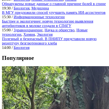
Обнаружены новые данные о главной причине болей в спине
19:30 /
Биология
,
Медицина
В МГУ предложили способ улучшить память ИИ-ассистентов
15:30 /
Информационные технологии
Быстрее и экологичнее: новую технологию выявления
антибиотиков в молоке создали в СПбГУ
15:00 /
Здравоохранение
,
Наука и общество
,
Новые
технологии
,
Химия
,
Экология
Полезный и безопасный. В ПНИПУ представили новую
рецептуру безглютенового хлеба
14:00 /
Биология
Популярное