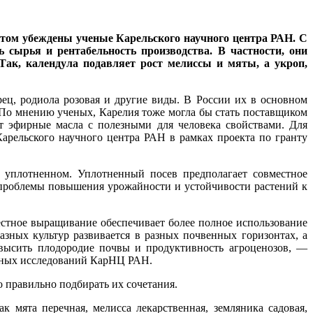
том убеждены ученые Карельского научного центра РАН. С
 сырья и рентабельность производства. В частности, они
 Так, календула подавляет рост мелиссы и мяты, а укроп,
рец, родиола розовая и другие виды. В России их в основном
 По мнению ученых, Карелия тоже могла бы стать поставщиком
т эфирные масла с полезными для человека свойствами. Для
арельского научного центра РАН в рамках проекта по гранту
 уплотненном. Уплотненный посев предполагает совместное
 проблемы повышения урожайности и устойчивости растений к
стное выращивание обеспечивает более полное использование
азных культур развивается в разных почвенных горизонтах, а
высить плодородие почвы и продуктивность агроценозов, —
учных исследований КарНЦ РАН.
о правильно подбирать их сочетания.
к мята перечная, мелисса лекарственная, земляника садовая,