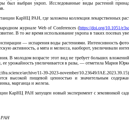
туры был выбран укроп. Исследованные виды растений прина
в.
танции КарНЦ РАН, где заложена коллекция лекарственных раст
ародном журнале Web of Conferences (
https://doi.org/10.1051/e
азвитие. В то же время использование укропа в таких посевах у
нспирации — испарения воды растениями. Интенсивность фотоси
ескую активность, а мята и мелисса, наоборот, увеличивали ин
ения. В молодом возрасте этот вид не требует больших вложени
ы, ее урожайность увеличивается в разы, — отметила Мария Юрк
cifra.science/archive/11-39-2023-november/10.23649/JAE.2023.39
аются высокой пищевой ценностью и значительным содержа
инка, марганца и железа.
нции КарНЦ РАН запущен новый эксперимент с земляникой садо
Ц РАН