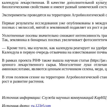
календула лекарственная. В качестве дополнительной куль
биологическими свойствами и имеют разный химический соста
Эксперименты проводятся на территории Агробиологической с
Первые результаты исследования уже опубликованы в междун
посевах с мелиссой, мятой и земляникой подавляет их рост и р
Уплотненные посевы значительно снижают интенсивность тра
Так, земляника в бинарных посевах увеличивает фотосинтетич
— Кроме того, мы изучили, как календула реагирует на удобр
Календула в первую очередь отзывчива на известкование почв
В рамках проекта РНФ также вышла научная статья (https://jae.
ценного лекарственного сырья. Многолетние луки отлич
аминокислотами, являются ценным источником селена, меди, ц
В этом полевом сезоне на территории Агробиологической ста
рост и развитие растения.
Источник информации: Служба научных коммуникаций КарН
Источник фото:
ru.123rf.com