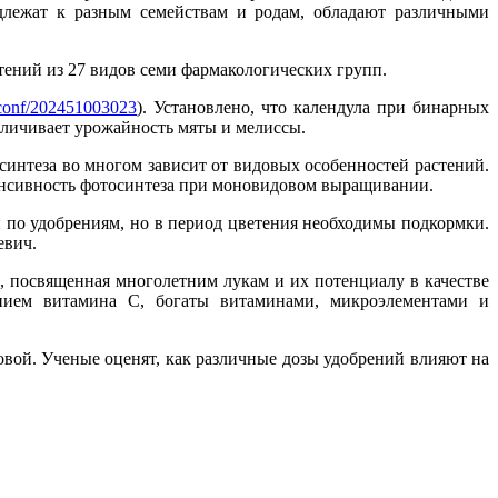
длежат к разным семействам и родам, обладают различными
ений из 27 видов семи фармакологических групп.
3sconf/202451003023
). Установлено, что календула при бинарных
величивает урожайность мяты и мелиссы.
нтеза во многом зависит от видовых особенностей растений.
тенсивность фотосинтеза при моновидовом выращивании.
й по удобрениям, но в период цветения необходимы подкормки.
евич.
.15), посвященная многолетним лукам и их потенциалу в качестве
нием витамина С, богаты витаминами, микроэлементами и
вой. Ученые оценят, как различные дозы удобрений влияют на