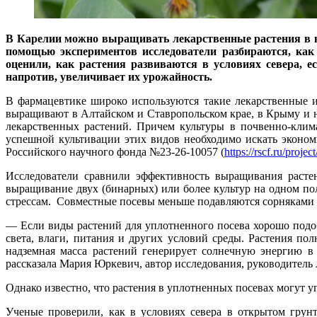
В Карелии можно выращивать лекарственные растения в к
помощью экспериментов исследователи разбираются, как 
оценили, как растения развиваются в условиях севера, е
напротив, увеличивает их урожайность.
В фармацевтике широко используются такие лекарственные и 
выращивают в Алтайском и Ставропольском крае, в Крыму и н
лекарственных растений. Причем культуры в почвенно-клим
успешной культивации этих видов необходимо искать эконом
Российского научного фонда №23-26-10057 (
https://rscf.ru/proje
Исследователи сравнили эффективность выращивания растен
выращивание двух (бинарных) или более культур на одном п
стрессам. Совместные посевы меньше подавляются сорняками 
— Если виды растений для уплотненного посева хорошо подо
света, влаги, питания и других условий среды. Растения по
надземная масса растений генерирует солнечную энергию в
рассказала Мария Юркевич, автор исследования, руководител
Однако известно, что растения в уплотненных посевах могут уг
Ученые проверили, как в условиях севера в открытом грунте