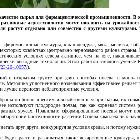
ачестве сырья для фармацевтической промышленности. В э
различные агротехнологии могут повлиять на урожайность
сли растут отдельно или совместно с другими культурами.
эфиромасличные культуры, как календула, мята, мелисса, чаб
екоторых хозяйствах центрально-черноземного района страны.
атических условиях севера активнее, чем на юге, накапливаю
ически выгодные технологии. Этой работой занялись ученые К
ct/23-26-10057/
).
ий в открытом грунте при двух способах посева: в моно- и
оле. Методика уплотненного возделывания эффективнее решает
и лучше переносят неблагоприятные условия.
браны по биологическим и хозяйственным признакам, их совме
лнее используют плодородие почвы, так как корневая система р
 разных ярусах. Правильно сформированные посевы могут по
ь лаборатории биотехнологии растений Отдела комплексных на
нетать друг друга, конкурируя за условия среды, и потому нужн
 будут расти и развиваться такие лекарственные культуры, ка