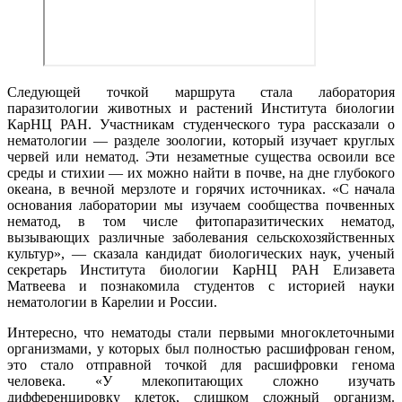
Следующей точкой маршрута стала лаборатория
паразитологии животных и растений Института биологии
КарНЦ РАН. Участникам студенческого тура рассказали о
нематологии — разделе зоологии, который изучает круглых
червей или нематод. Эти незаметные существа освоили все
среды и стихии — их можно найти в почве, на дне глубокого
океана, в вечной мерзлоте и горячих источниках. «С начала
основания лаборатории мы изучаем сообщества почвенных
нематод, в том числе фитопаразитических нематод,
вызывающих различные заболевания сельскохозяйственных
культур», — сказала кандидат биологических наук, ученый
секретарь Института биологии КарНЦ РАН Елизавета
Матвеева и познакомила студентов с историей науки
нематологии в Карелии и России.
Интересно, что нематоды стали первыми многоклеточными
организмами, у которых был полностью расшифрован геном,
это стало отправной точкой для расшифровки генома
человека. «У млекопитающих сложно изучать
дифференцировку клеток, слишком сложный организм.