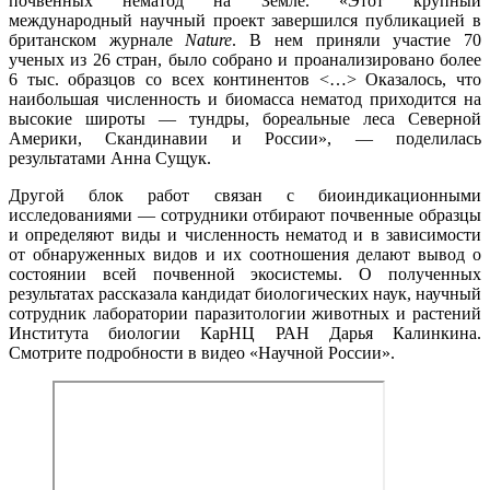
почвенных нематод на Земле. «Этот крупный
международный научный проект завершился публикацией в
британском журнале
Nature
. В нем приняли участие 70
ученых из 26 стран, было собрано и проанализировано более
6 тыс. образцов со всех континентов <…> Оказалось, что
наибольшая численность и биомасса нематод приходится на
высокие широты — тундры, бореальные леса Северной
Америки, Скандинавии и России», — поделилась
результатами Анна Сущук.
Другой блок работ связан с биоиндикационными
исследованиями — сотрудники отбирают почвенные образцы
и определяют виды и численность нематод и в зависимости
от обнаруженных видов и их соотношения делают вывод о
состоянии всей почвенной экосистемы. О полученных
результатах рассказала кандидат биологических наук, научный
сотрудник лаборатории паразитологии животных и растений
Института биологии КарНЦ РАН Дарья Калинкина.
Смотрите подробности в видео «Научной России».