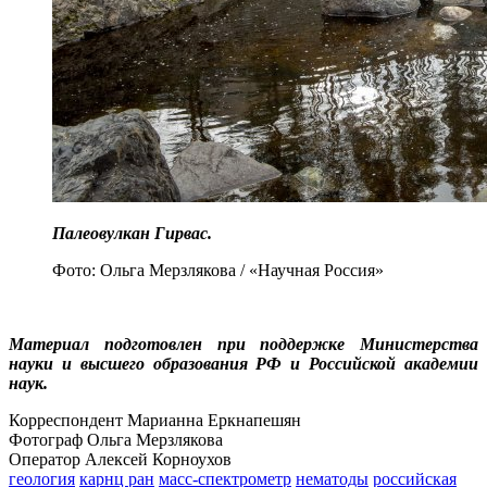
Палеовулкан Гирвас.
Фото: Ольга Мерзлякова / «Научная Россия»
Материал подготовлен при поддержке Министерства
науки и высшего образования РФ и Российской академии
наук.
Корреспондент Марианна Еркнапешян
Фотограф Ольга Мерзлякова
Оператор Алексей Корноухов
геология
карнц ран
масс-спектрометр
нематоды
российская