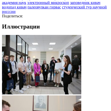
академия наук
электронный микроскоп
заповедник кивач
водопад кивач
палеовулкан гирвас
студенческий тур научной
росссии
Поделиться:
Иллюстрации