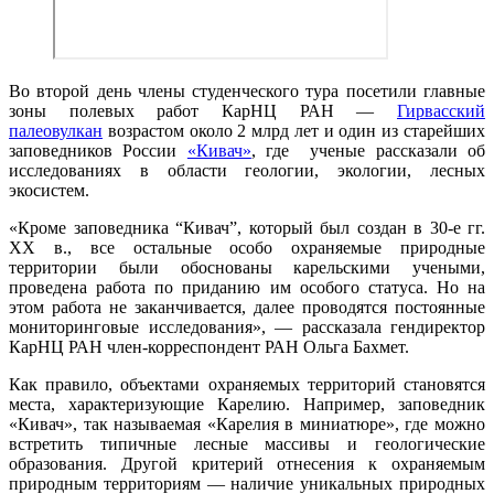
Во второй день члены студенческого тура посетили главные
зоны полевых работ КарНЦ РАН —
Гирвасский
палеовулкан
возрастом около 2 млрд лет и один из старейших
заповедников России
«Кивач»
, где ученые рассказали об
исследованиях в области геологии, экологии, лесных
экосистем.
«Кроме заповедника “Кивач”, который был создан в 30-е гг.
XX в., все остальные особо охраняемые природные
территории были обоснованы карельскими учеными,
проведена работа по приданию им особого статуса. Но на
этом работа не заканчивается, далее проводятся постоянные
мониторинговые исследования», — рассказала гендиректор
КарНЦ РАН член-корреспондент РАН Ольга Бахмет.
Как правило, объектами охраняемых территорий становятся
места, характеризующие Карелию. Например, заповедник
«Кивач», так называемая «Карелия в миниатюре», где можно
встретить типичные лесные массивы и геологические
образования. Другой критерий отнесения к охраняемым
природным территориям — наличие уникальных природных