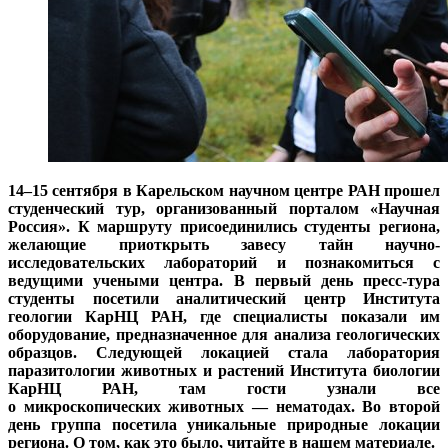
14–15 сентября в Карельском научном центре РАН прошел
студенческий тур, организованный порталом «Научная
Россия». К маршруту присоединились студенты региона,
желающие приоткрыть завесу тайн научно-
исследовательских лабораторий и познакомиться с
ведущими учеными центра. В первый день пресс-тура
студенты посетили аналитическ
ий
центр
Института
геологии КарНЦ РАН, где специалисты показали им
оборудование, предназначенное для анализа геологических
образцов. Следующей локацией стала лаборатория
паразитологии животных и растений Института биологии
КарНЦ РАН, там гости узнали все
о
микроскопических
животных — нематодах. Во второй
день группа посетила уникальные природные локации
региона. О том, как это было, читайте в нашем материале.