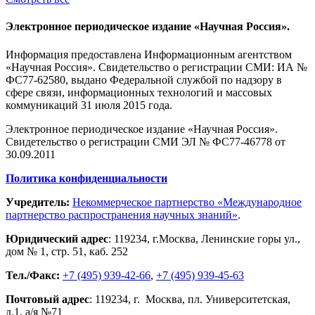
Электронное периодическое издание «Научная Россия».
Информация предоставлена Информационным агентством
«Научная Россия». Свидетельство о регистрации СМИ: ИА №
ФС77-62580, выдано Федеральной службой по надзору в
сфере связи, информационных технологий и массовых
коммуникаций 31 июля 2015 года.
Электронное периодическое издание «Научная Россия».
Свидетельство о регистрации СМИ ЭЛ № ФС77-46778 от
30.09.2011
Политика конфиденциальности
Учредитель:
Некоммерческое партнерство «Международное
партнерство распространения научных знаний»
.
Юридический адрес
:
119234
, г.
Москва
,
Ленинские горы ул.,
дом № 1, стр. 51
,
каб. 252
Тел./Факс:
+7 (495) 939-42-66
,
+7 (495) 939-45-63
Почтовый адрес
:
119234
, г.
Москва
,
пл. Университетская,
д.1
, а/я №71