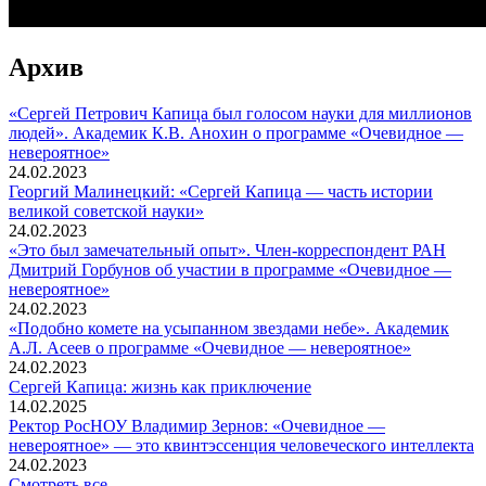
Архив
«Сергей Петрович Капица был голосом науки для миллионов
людей». Академик К.В. Анохин о программе «Очевидное —
невероятное»
24.02.2023
Георгий Малинецкий: «Сергей Капица — часть истории
великой советской науки»
24.02.2023
«Это был замечательный опыт». Член-корреспондент РАН
Дмитрий Горбунов об участии в программе «Очевидное —
невероятное»
24.02.2023
«Подобно комете на усыпанном звездами небе». Академик
А.Л. Асеев о программе «Очевидное — невероятное»
24.02.2023
Сергей Капица: жизнь как приключение
14.02.2025
Ректор РосНОУ Владимир Зернов: «Очевидное —
невероятное» — это квинтэссенция человеческого интеллекта
24.02.2023
Смотреть все