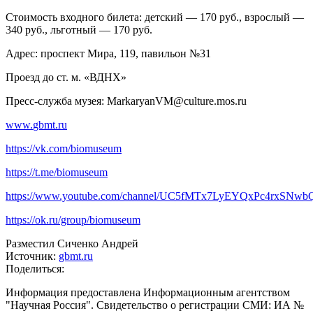
Стоимость входного билета: детский — 170 руб., взрослый —
340 руб., льготный — 170 руб.
Адрес: проспект Мира, 119, павильон №31
Проезд до ст. м. «ВДНХ»
Пресс-служба музея: MarkaryanVM@culture.mos.ru
www
.
gbmt
.
ru
https://vk.com/biomuseum
https://t.me/biomuseum
https://www.youtube.com/channel/UC5fMTx7LyEYQxPc4rxSNwbQ
https://ok.ru/group/biomuseum
Разместил Сиченко Андрей
Источник:
gbmt.ru
Поделиться:
Информация предоставлена Информационным агентством
"Научная Россия". Свидетельство о регистрации СМИ: ИА №