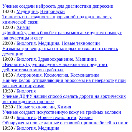
Ученые создали нейросеть для диагностики депрессии
14:00 /
Медицина
,
Нейронауки
Точность и наглядность: прорывной подход к анализу
химической связи
12:00 /
Химия
«Двойной удар» в борьбе с раком мозга: хирургам помогут
наночастицы и свет
20:00 /
Биология
,
Медицина
,
Новые технологии
Названы три вещи, отказ от которых позволит отсрочить
деменцию
19:00 /
Биология
,
Здравоохранение
,
Медицина
«Вероятно, будущим лунным археологам предстоит
действительно много работы»
14:30 /
Астрономия
,
Космология
,
Космонавтика
Найден белок, отправляющий рибосомы на переработку при
заражении вирусами
13:30 /
Биология
Ученые ДВФУ нашли способ сделать дороги на арктических
месторождениях прочнее
12:30 /
Новые технологии
,
Химия
Ученые создают искусственную кожу из грибных волокон
20:00 /
Биология
,
Новые технологии
,
Химия
Обнаружены новые данные о главной причине болей в спине
19:30 /
Биология
,
Медицина