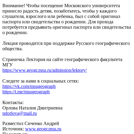
Внимание! Чтобы посещение Московского университета
принесло радость детям, позаботьтесь, чтобы у каждого
слушателя, взрослого или ребенка, был с собой оригинал
паспорта или свидетельства о рождении. Для прохода
потребуется предъявить оригинал паспорта или свидетельства
о рождении.
Лекция проводится при поддержке Русского географического
общества.
Страничка Лектория на сайте географического факультета
МГУ
https://www.geogr.msu.ru/admission/lektory/
Следите за нами в социальных сетях:
https://vk.com/msugeograph
https://t.me/msugeograph
Контакты:
Орлова Наталия Дмитриевна
ndorlova@mail.ru
Разместил Сиченко Андрей
Источник:
www.geogr.msu.ru