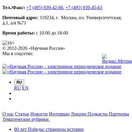
Тел./Факс:
+7 (495) 939-42-66
,
+7 (495) 939-45-63
Почтовый адрес
:
119234
, г.
Москва
,
пл. Университетская,
д.1
, а/я №71
Время работы:
с 10-00 до 18-00
© 2012-2026 «Научная Россия»
Мы в соцсетях:
RU
RU
EN
О нас
Статьи
Новости
Интервью
Лекции
Подкасты
Партнеры
Тематические рубрики
80 лет Победы: страницы истории