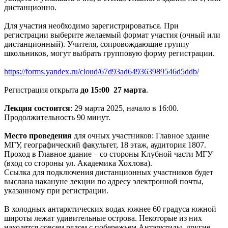
дистанционно.
Для участия необходимо зарегистрироваться. При
регистрации выберите желаемый формат участия (очный или
дистанционный). Учителя, сопровождающие группу
школьников, могут выбрать групповую форму регистрации.
https://forms.yandex.ru/cloud/67d93ad649363989546d5ddb/
Регистрация открыта
до 15:00 27 марта
.
Лекция состоится
: 29 марта 2025, начало в 16:00.
Продолжительность 90 минут.
Место проведения
для очных участников: Главное здание
МГУ, географический факультет, 18 этаж, аудитория 1807.
Проход в Главное здание – со стороны Клубной части МГУ
(вход со стороны ул. Академика Хохлова).
Ссылка для подключения дистанционных участников будет
выслана накануне лекции по адресу электронной почты,
указанному при регистрации.
В холодных антарктических водах южнее 60 градуса южной
широты лежат удивительные острова. Некоторые из них
находятся совсем рядом с побережьем Антарктиды, другие