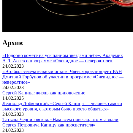
Архив
«Подобно комете на усыпанном звездами небе». Академик
А.Л. Асеев о программе «Очевидное — невероятное»
24.02.2023
«Это был замечательный опыт». Член-корреспондент РАН
Дмитрий Горбунов об участии в программе «Очевидное —
невероятное»
24.02.2023
Сергей Капица: жизнь как приключение
14.02.2025
Леопольд Лобковский: «Сергей Капица — человек самого
высокого уровня, с которым было просто общаться»
24.02.2023
Татьяна Черниговская: «Нам всем повезло, что мы знали
Сергея Петровича Капицу как просветителя»
24.02.2023