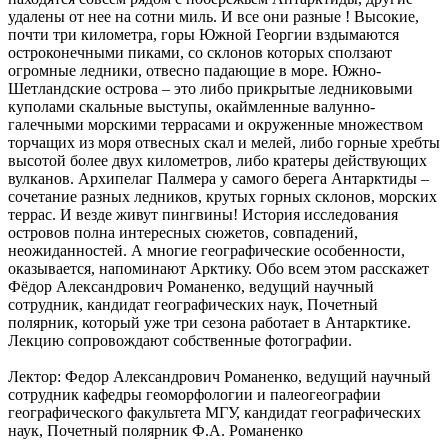
удалены от нее на сотни миль. И все они разные ! Высокие,
почти три километра, горы Южной Георгии вздымаются
остроконечными пиками, со склонов которых сползают
огромные ледники, отвесно падающие в море. Южно-
Шетландские острова – это либо прикрытые ледниковыми
куполами скальные выступы, окаймленные валунно-
галечными морскими террасами и окруженные множеством
торчащих из моря отвесных скал и мелей, либо горные хребты
высотой более двух километров, либо кратеры действующих
вулканов. Архипелаг Палмера у самого берега Антарктиды –
сочетание разных ледников, крутых горных склонов, морских
террас. И везде живут пингвины! История исследования
островов полна интересных сюжетов, совпадений,
неожиданностей. А многие географические особенности,
оказывается, напоминают Арктику. Обо всем этом расскажет
Фёдор Александрович Романенко, ведущий научный
сотрудник, кандидат географических наук, Почетный
полярник, который уже три сезона работает в Антарктике.
Лекцию сопровождают собственные фотографии.
Лектор: Федор Александрович Романенко, ведущий научный
сотрудник кафедры геоморфологии и палеогеографии
географического факультета МГУ, кандидат географических
наук, Почетный полярник Ф.А. Романенко