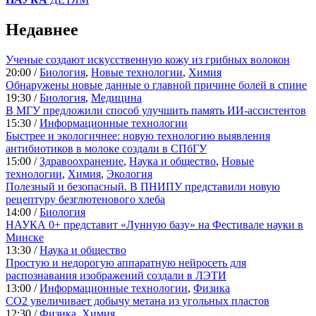
Недавнее
Ученые создают искусственную кожу из грибных волокон
20:00 /
Биология
,
Новые технологии
,
Химия
Обнаружены новые данные о главной причине болей в спине
19:30 /
Биология
,
Медицина
В МГУ предложили способ улучшить память ИИ-ассистентов
15:30 /
Информационные технологии
Быстрее и экологичнее: новую технологию выявления
антибиотиков в молоке создали в СПбГУ
15:00 /
Здравоохранение
,
Наука и общество
,
Новые
технологии
,
Химия
,
Экология
Полезный и безопасный. В ПНИПУ представили новую
рецептуру безглютенового хлеба
14:00 /
Биология
НАУКА 0+ представит «Лунную базу» на Фестивале науки в
Минске
13:30 /
Наука и общество
Простую и недорогую аппаратную нейросеть для
распознавания изображений создали в ЛЭТИ
13:00 /
Информационные технологии
,
Физика
CO2 увеличивает добычу метана из угольных пластов
12:30 /
Физика
,
Химия