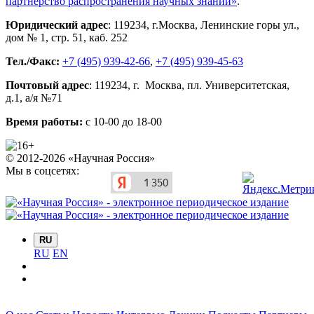
партнерство распространения научных знаний»
.
Юридический адрес
:
119234
, г.
Москва
,
Ленинские горы ул.,
дом № 1, стр. 51
,
каб. 252
Тел./Факс:
+7 (495) 939-42-66
,
+7 (495) 939-45-63
Почтовый адрес
:
119234
, г.
Москва
,
пл. Университетская,
д.1
, а/я №71
Время работы:
с 10-00 до 18-00
© 2012-2026 «Научная Россия»
Мы в соцсетях:
RU
RU
EN