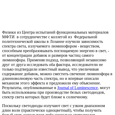
Физики из Центра испытаний функциональных материалов
МФТИ в сотрудничестве с коллегой из Федеральной
политехнической школы в Лозанне изучили зависимость
спектра света, излучаемого люминофором - веществом,
способным преобразовывать поглощаемую энергию в свет, -
от концентрации добавок и размеров частиц самого
люминофора. Применяя подход, позволяющий независимо
друг от друга исследовать оба фактора, исследователи не
только подтвердили известный вывод, что увеличивая
содержание добавок, можно сместить свечение люминофора в
длинноволновую часть спектра, но и впервые описали
механизм этого эффекта и предложили ему объяснение.
Результаты, опубликованные в
Journal of Luminescence
, могут
быть использованы при производстве белых светодиодов,
спектр света которых будет ближе к солнечному.
Поскольку светодиоды излучают свет с узким диапазоном
длин волн (практически одноцветный), чтобы получить
белый свет, используют либо несколько светодиодов