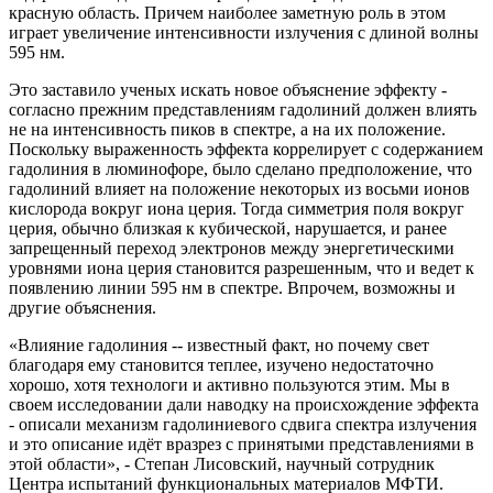
красную область. Причем наиболее заметную роль в этом
играет увеличение интенсивности излучения с длиной волны
595 нм.
Это заставило ученых искать новое объяснение эффекту -
согласно прежним представлениям гадолиний должен влиять
не на интенсивность пиков в спектре, а на их положение.
Поскольку выраженность эффекта коррелирует с содержанием
гадолиния в люминофоре, было сделано предположение, что
гадолиний влияет на положение некоторых из восьми ионов
кислорода вокруг иона церия. Тогда симметрия поля вокруг
церия, обычно близкая к кубической, нарушается, и ранее
запрещенный переход электронов между энергетическими
уровнями иона церия становится разрешенным, что и ведет к
появлению линии 595 нм в спектре. Впрочем, возможны и
другие объяснения.
«Влияние гадолиния -- известный факт, но почему свет
благодаря ему становится теплее, изучено недостаточно
хорошо, хотя технологи и активно пользуются этим. Мы в
своем исследовании дали наводку на происхождение эффекта
- описали механизм гадолиниевого сдвига спектра излучения
и это описание идёт вразрез с принятыми представлениями в
этой области», - Степан Лисовский, научный сотрудник
Центра испытаний функциональных материалов МФТИ.