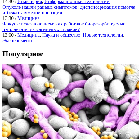
14:30 /
Инженерия
,
Информационные технологии
Опухоль нашли раньше симптомов: диспансеризация помогла
избежать тяжелой операции
13:30 /
Медицина
Фокус с исчезновением: как работают биорезорбируемые
имплантаты из магниевых сплавов?
13:00 /
Медицина
,
Наука и общество
,
Новые технологии
,
Эксперименты
Популярное