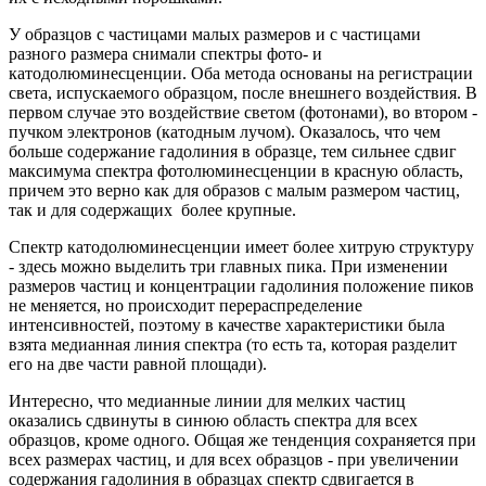
У образцов с частицами малых размеров и с частицами
разного размера снимали спектры фото- и
катодолюминесценции. Оба метода основаны на регистрации
света, испускаемого образцом, после внешнего воздействия. В
первом случае это воздействие светом (фотонами), во втором -
пучком электронов (катодным лучом). Оказалось, что чем
больше содержание гадолиния в образце, тем сильнее сдвиг
максимума спектра фотолюминесценции в красную область,
причем это верно как для образов с малым размером частиц,
так и для содержащих более крупные.
Спектр катодолюминесценции имеет более хитрую структуру
- здесь можно выделить три главных пика. При изменении
размеров частиц и концентрации гадолиния положение пиков
не меняется, но происходит перераспределение
интенсивностей, поэтому в качестве характеристики была
взята медианная линия спектра (то есть та, которая разделит
его на две части равной площади).
Интересно, что медианные линии для мелких частиц
оказались сдвинуты в синюю область спектра для всех
образцов, кроме одного. Общая же тенденция сохраняется при
всех размерах частиц, и для всех образцов - при увеличении
содержания гадолиния в образцах спектр сдвигается в