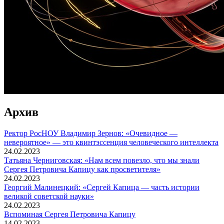
Архив
Ректор РосНОУ Владимир Зернов: «Очевидное —
невероятное» — это квинтэссенция человеческого интеллекта
24.02.2023
Татьяна Черниговская: «Нам всем повезло, что мы знали
Сергея Петровича Капицу как просветителя»
24.02.2023
Георгий Малинецкий: «Сергей Капица — часть истории
великой советской науки»
24.02.2023
Вспоминaя Сергея Петровича Капицу
14.02.2023