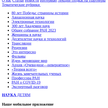
О нас
Статьи
Новости
Интервью
Лекции
Подкасты
Партнеры
Тематические рубрики
80 лет Победы: страницы истории
Авиационная наука
Электронные технологии
300 лет Академии наук
Общее собрание РАН 2023
Женщины в науке
Десятилетие науки и технологий
Трансляции
Рецензии
Это интересно
Фильмы
Идеи, меняющие мир
Архив «Очевидное—невероятное»
«Теория всего»
Жизнь замечательных ученых
Профессора РАН
РАН о COVID-19
Экспертный разговор
НАУКА
ДЕТЯМ
Наше мобильное приложение