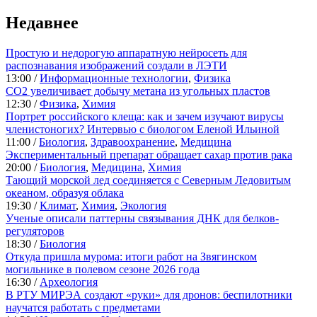
Недавнее
Простую и недорогую аппаратную нейросеть для
распознавания изображений создали в ЛЭТИ
13:00 /
Информационные технологии
,
Физика
CO2 увеличивает добычу метана из угольных пластов
12:30 /
Физика
,
Химия
Портрет российского клеща: как и зачем изучают вирусы
членистоногих? Интервью с биологом Еленой Ильиной
11:00 /
Биология
,
Здравоохранение
,
Медицина
Экспериментальный препарат обращает сахар против рака
20:00 /
Биология
,
Медицина
,
Химия
Тающий морской лед соединяется с Северным Ледовитым
океаном, образуя облака
19:30 /
Климат
,
Химия
,
Экология
Ученые описали паттерны связывания ДНК для белков-
регуляторов
18:30 /
Биология
Откуда пришла мурома: итоги работ на Звягинском
могильнике в полевом сезоне 2026 года
16:30 /
Археология
В РТУ МИРЭА создают «руки» для дронов: беспилотники
научатся работать с предметами