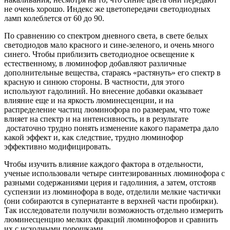
не очень хорошо. Индекс же цветопередачи светодиодных
ламп колеблется от 60 до 90.
По сравнению со спектром дневного света, в свете белых
светодиодов мало красного и сине-зеленого, и очень много
синего. Чтобы приблизить светодиодное освещение к
естественному, в люминофор добавляют различные
дополнительные вещества, стараясь «растянуть» его спектр в
красную и синюю стороны. В частности, для этого
используют гадолиний. Но внесение добавки оказывает
влияние еще и на яркость люминесценции, и на
распределение частиц люминофора по размерам, что тоже
влияет на спектр и на интенсивность, и в результате
достаточно трудно понять изменение какого параметра дало
какой эффект и, как следствие, трудно люминофор
эффективно модифицировать.
Чтобы изучить влияние каждого фактора в отдельности,
ученые использовали четыре синтезированных люминофора с
разными содержаниями церия и гадолиния, а затем, отстояв
суспензии из люминофора в воде, отделили мелкие частички
(они собираются в супернатанте в верхней части пробирки).
Так исследователи получили возможность отдельно измерить
люминесценцию мелких фракций люминофоров и сравнить
их с исходными порошками.