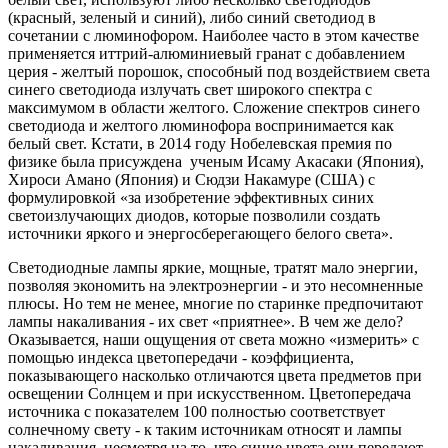
(красный, зеленый и синий), либо синий светодиод в
сочетании с люминофором. Наиболее часто в этом качестве
применяется иттрий-алюминиевый гранат с добавлением
церия - желтый порошок, способный под воздействием света
синего светодиода излучать свет широкого спектра с
максимумом в области желтого. Сложение спектров синего
светодиода и желтого люминофора воспринимается как
белый свет. Кстати, в 2014 году Нобелевская премия по
физике была присуждена ученым Исаму Акасаки (Япония),
Хироси Амано (Япония) и Сюдзи Накамуре (США) с
формулировкой «за изобретение эффективных синих
светоизлучающих диодов, которые позволили создать
источники яркого и энергосберегающего белого света».
Светодиодные лампы яркие, мощные, тратят мало энергии,
позволяя экономить на электроэнергии - и это несомненные
плюсы. Но тем не менее, многие по старинке предпочитают
лампы накаливания - их свет «приятнее». В чем же дело?
Оказывается, наши ощущения от света можно «измерить» с
помощью индекса цветопередачи - коэффициента,
показывающего насколько отличаются цвета предметов при
освещении Солнцем и при искусственном. Цветопередача
источника с показателем 100 полностью соответствует
солнечному свету - к таким источникам относят и лампы
накаливания, несмотря на то, что синие цвета они передают