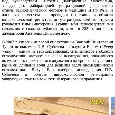
под руководством Анатолия Дмитриевича Мансфельда,
заведующего лабораторией ультразвуковой диагностики
отдела радиофизических методов в медицине ИПФ РАН, и
жил экспериментом — проводил испытания в области
широкополосной регистрации ультразвука. Сейчас отделом
руководит Илья Викторович Турчин, мой непосредственный
начальник и соавтор публикации, а мне в 2021 г. досталась
лаборатория Анатолия Дмитриевича».
В 2007 г. классик мировой биофотоники Валерий Викторович
Тучин познакомил П.В. Субочева с Лихуном Ваном (
Lihong
Wang
) — одним из ведущих мировых специалистов в области
оптоакустики, автором знакового исследования, показавшего
возможность применения импульсного лазерного излучения с
разными длинами волн для решения задач биомедицинской
оптоакустики. Лихун Ван одобрил исследования П.В.
Субочева в области широкополосной регистрации
ультразвука, отметив важность выбранного направления.