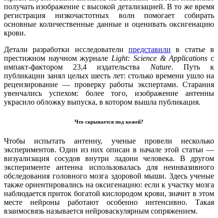
получать изображение с высокой детализацией. В то же время
регистрация низкочастотных волн помогает собирать
основные количественные данные и оценивать оксигенацию
крови.
Детали разработки исследователи
представили
в статье в
престижном научном журнале
Light: Science & Applications
с
импакт-фактором 23,4 издательства
Nature
. Путь к
публикации занял целых шесть лет: столько времени ушло на
рецензирование — проверку работы экспертами. Старания
увенчались успехом: более того, изображение антенны
украсило обложку выпуска, в котором вышла публикация.
Что скрывается под кожей?
Чтобы испытать антенну, ученые провели несколько
экспериментов. Один из них описан в начале этой статьи —
визуализация сосудов внутри ладони человека. В другом
эксперименте антенна использовалась для неинвазивного
обследования головного мозга здоровой мыши. Здесь ученые
также ориентировались на оксигенацию: если к участку мозга
наблюдается приток богатой кислородом крови, значит в этом
месте нейроны работают особенно интенсивно. Такая
взаимосвязь называется нейроваскулярным сопряжением.