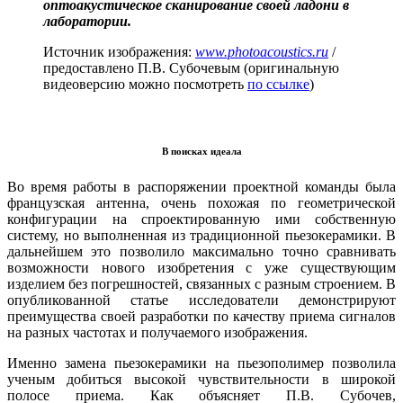
оптоакустическое сканирование своей ладони в
лаборатории.
Источник изображения:
www.photoacoustics.ru
/
предоставлено П.В. Субочевым (оригинальную
видеоверсию можно посмотреть
по ссылке
)
В поисках идеала
Во время работы в распоряжении проектной команды была
французская антенна, очень похожая по геометрической
конфигурации на спроектированную ими собственную
систему, но выполненная из традиционной пьезокерамики. В
дальнейшем это позволило максимально точно сравнивать
возможности нового изобретения с уже существующим
изделием без погрешностей, связанных с разным строением. В
опубликованной статье исследователи демонстрируют
преимущества своей разработки по качеству приема сигналов
на разных частотах и получаемого изображения.
Именно замена пьезокерамики на пьезополимер позволила
ученым добиться высокой чувствительности в широкой
полосе приема. Как объясняет П.В. Субочев,