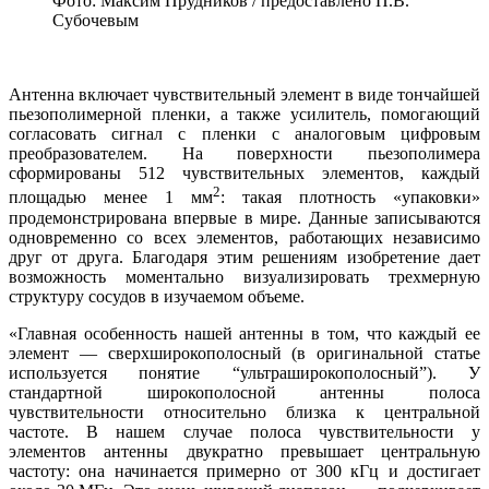
Фото: Максим Прудников / предоставлено П.В.
Субочевым
Антенна включает чувствительный элемент в виде тончайшей
пьезополимерной пленки, а также усилитель, помогающий
согласовать сигнал с пленки с аналоговым цифровым
преобразователем. На поверхности пьезополимера
сформированы 512 чувствительных элементов, каждый
2
площадью менее 1 мм
: такая плотность «упаковки»
продемонстрирована впервые в мире. Данные записываются
одновременно со всех элементов, работающих независимо
друг от друга. Благодаря этим решениям изобретение дает
возможность моментально визуализировать трехмерную
структуру сосудов в изучаемом объеме.
«Главная особенность нашей антенны в том, что каждый ее
элемент — сверхширокополосный (в оригинальной статье
используется понятие “ультраширокополосный”). У
стандартной широкополосной антенны полоса
чувствительности относительно близка к центральной
частоте. В нашем случае полоса чувствительности у
элементов антенны двукратно превышает центральную
частоту: она начинается примерно от 300 кГц и достигает