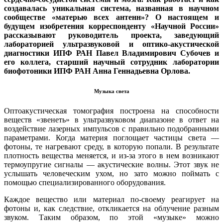
создавалась уникальная система, названная в научном
сообществе
«матерью всех антенн»? О настоящем и
будущем изобретения корреспонденту «Научной России»
рассказывают руководитель проекта, заведующий
лабораторией
ультразвуковой и оптико-акустической
диагностики
ИПФ РАН Павел Владимирович Субочев и
его коллега, старший научный сотрудник лаборатории
биофотоники ИПФ РАН Анна Геннадьевна Орлова.
Музыка света
Оптоакустическая томография построена на способности
веществ «звенеть» в ультразвуковом диапазоне в ответ на
воздействие лазерных импульсов с правильно подобранными
параметрами. Когда материя поглощает частицы света —
фотоны, те нагревают среду, в которую попали. В результате
плотность вещества меняется, и из-за этого в нем возникают
термоупругие сигналы — акустические волны. Этот звук не
услышать человеческим ухом, но зато можно поймать с
помощью специализированного оборудования.
Каждое вещество или материал по-своему реагирует на
фотоны и, как следствие, откликается на облучение разным
звуком. Таким образом, по этой «музыке» можно