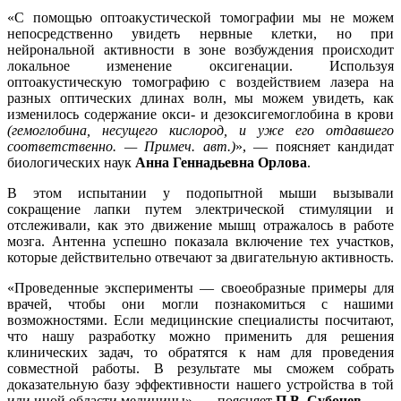
«С помощью оптоакустической томографии мы не можем
непосредственно увидеть нервные клетки, но при
нейрональной активности в зоне возбуждения происходит
локальное изменение оксигенации. Используя
оптоакустическую томографию с воздействием лазера на
разных оптических длинах волн, мы можем увидеть, как
изменилось содержание окси- и дезоксигемоглобина в крови
(гемоглобина, несущего кислород, и уже его отдавшего
соответственно. — Примеч. авт.)
», — поясняет кандидат
биологических наук
Анна Геннадьевна Орлова
.
В этом испытании у подопытной мыши вызывали
сокращение лапки путем электрической стимуляции и
отслеживали, как это движение мышц отражалось в работе
мозга. Антенна успешно показала включение тех участков,
которые действительно отвечают за двигательную активность.
«Проведенные эксперименты — своеобразные примеры для
врачей, чтобы они могли познакомиться с нашими
возможностями. Если медицинские специалисты посчитают,
что нашу разработку можно применить для решения
клинических задач, то обратятся к нам для проведения
совместной работы. В результате мы сможем собрать
доказательную базу эффективности нашего устройства в той
или иной области медицины», — поясняет
П.В. Субочев
.