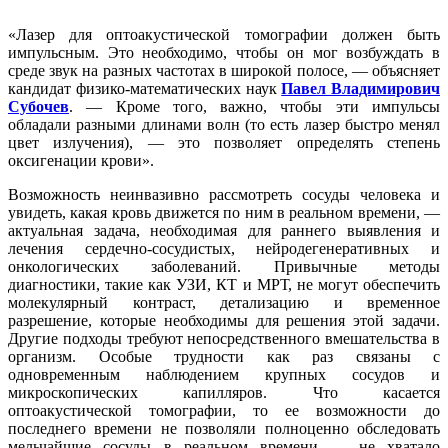
«Лазер для оптоакустической томографии должен быть
импульсным. Это необходимо, чтобы он мог возбуждать в
среде звук на разных частотах в широкой полосе, — объясняет
кандидат физико-математических наук
Павел Владимирович
Субочев
. — Кроме того, важно, чтобы эти импульсы
обладали разными длинами волн (то есть лазер быстро менял
цвет излучения), — это позволяет определять степень
оксигенации крови».
Возможность неинвазивно рассмотреть сосуды человека и
увидеть, какая кровь движется по ним в реальном времени, —
актуальная задача, необходимая для раннего выявления и
лечения сердечно-сосудистых, нейродегенеративных и
онкологических заболеваний. Привычные методы
диагностики, такие как УЗИ, КТ и МРТ, не могут обеспечить
молекулярный контраст, детализацию и временное
разрешение, которые необходимы для решения этой задачи.
Другие подходы требуют непосредственного вмешательства в
организм. Особые трудности как раз связаны с
одновременным наблюдением крупных сосудов и
микроскопических капилляров. Что касается
оптоакустической томографии, то ее возможности до
последнего времени не позволяли полноценно обследовать
мельчайшие сосуды в реальном времени — не хватало