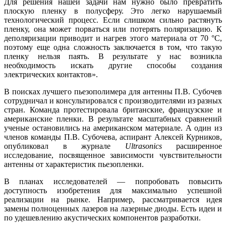
Для решения нашей задачи нам нужно было превратить
плоскую пленку в полусферу. Это легко нарушаемый
технологический процесс. Если слишком сильно растянуть
пленку, она может порваться или потерять поляризацию. К
деполяризации приводит и нагрев этого материала от 70 °C,
поэтому еще одна сложность заключается в том, что такую
пленку нельзя паять. В результате у нас возникла
необходимость искать другие способы создания
электрических контактов».
В поисках лучшего пьезополимера для антенны П.В. Субочев
сотрудничал и консультировался с производителями из разных
стран. Команда протестировала британские, французские и
американские пленки. В результате масштабных сравнений
ученые остановились на американском материале. А один из
членов команды П.В. Субочева, аспирант Алексей Курников,
опубликовал в журнале
Ultrasonics
расширенное
исследование, посвященное зависимости чувствительности
антенны от характеристик пьезопленки.
В планах исследователей — попробовать повысить
доступность изобретения для максимально успешной
реализации на рынке. Например, рассматривается идея
замены полноценных лазеров на лазерные диоды. Есть идеи и
по удешевлению акустических компонентов разработки.