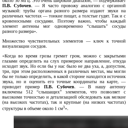
около 30 МГц. Это очень широкий диапазон, — подчеркивает
П.В. Субочев
. — Я часто провожу аналогию с органной
музыкой: трубы органа разного размера издают звуки на
различных частотах — тонкие пищат, а толстые гудят. Так и с
кровеносными сосудами. Поэтому важно, чтобы каждый
элемент антенны мог одновременно “слышать” сосуды
разного размера».
Множество чувствительных элементов — ключ к точной
визуализации сосудов.
«Когда во время грозы гремит гром, можно с закрытыми
глазами определить на слух примерное направление, откуда
исходит звук. Но если бы у нас было не два уха, а, допустим,
три, при этом расположенных в различных местах, мы могли
бы не только определить, в какой стороне находится источник
звука, но и оценить его точные координаты на карте, —
приводит пример
П.В. Субочев
. — В нашу антенну
включены 512 “слышащих” элементов, что позволяет с
высокими точностью и детализацией обследовать как мелкие
(на высоких частотах), так и крупные (на низких частотах)
3
структуры в объеме около 1 см
».