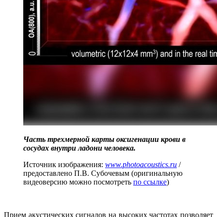
Часть трехмерной карты оксигенации крови в
сосудах внутри ладони человека.
Источник изображения:
www.photoacoustics.ru
/
предоставлено П.В. Субочевым (оригинальную
видеоверсию можно посмотреть
по ссылке
)
Прием акустических сигналов на высоких частотах позволяет