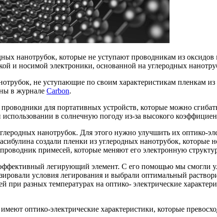
дных нанотрубок, которые не уступают проводникам из оксидов
бкой и носимой электроники, основанной на углеродных нанотру
анотрубок, не уступающие по своим характеристикам пленкам из
аны в журнале
Сarbon
.
ие проводники для портативных устройств, которые можно сгибат
ри использовании в солнечную погоду из-за высокого коэффициен
глеродных нанотрубок. Для этого нужно улучшить их оптико-эле
сибулина создали пленки из углеродных нанотрубок, которые не
 проводник примесей, которые меняют его электронную структур
е эффективный легирующий элемент. С его помощью мы смогли у
ировали условия легирования и выбрали оптимальный растворит
й при разных температурах на оптико- электрические характерис
 имеют оптико-электрические характеристики, которые превосх