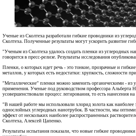
Ученые из Сколтеха разработали гибкие проводники из углеро
Сколтеха. Полученные результаты могут ускорить развитие ги
"Ученым из Сколтеха удалось создать пленки из углеродных н
говорится в пресс-релизе. Результаты исследования опубликов
Пленки, о которых идет речь - это тонкие, прозрачные и гибк
металлов, у которых есть недостатки: хрупкость, сложности п
"Металлические" пленки можно заменить органическими - из у
применения. Ученые под руководством профессора Альберта На
усовершенствовали процесс легирования, то есть нанесения на
"В нашей работе мы использовали хлорид золота как наиболе
однослойных углеродных нанотрубок. В частности, мы оптимиз
эффект от нескольких наиболее распространенных растворителе
Сколтеха, Алексей Цапенко.
Результаты испытания показали, что новые гибкие проводники