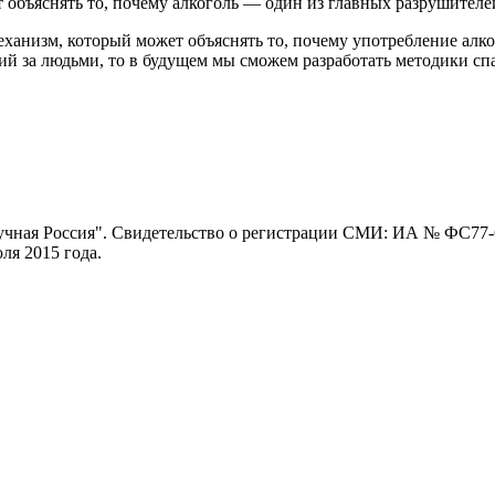
т объяснять то, почему алкоголь — один из главных разрушителе
ханизм, который может объяснять то, почему употребление алко
ний за людьми, то в будущем мы сможем разработать методики сп
ная Россия". Свидетельство о регистрации СМИ: ИА № ФС77-62
я 2015 года.