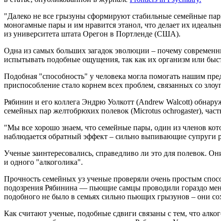
"Далеко не все грызуны сформируют стабильные семейные пары
моногамные пары и им нравится этанол, что делает их идеаль
из университета штата Орегон в Портленде (США).
Одна из самых больших загадок эволюции – почему современны
испытывать подобные ощущения, так как их организм или быстр
Подобная "способность" у человека могла помогать нашим пре
приспособление стало корнем всех проблем, связанных со зл
Рябинин и его коллега Эндрю Уолкотт (Andrew Walcott) обнар
семейных пар желтобрюхих полевок (Microtus ochrogaster), ча
"Мы все хорошо знаем, что семейные пары, один из членов кот
наблюдается обратный эффект – сильно выпивающие супруги ра
Ученые заинтересовались, справедливо ли это для полевок. Они
и одного "алкоголика".
Прочность семейных уз ученые проверяли очень простым способ
подозрения Рябинина — пьющие самцы проводили гораздо мень
подобного не было в семьях сильно пьющих грызунов – они сох
Как считают ученые, подобные сдвиги связаны с тем, что алко