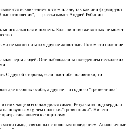
 являются исключением в этом плане, так как они формируют
мейные отношения", — рассказывает Андрей Рябинин
ть много алкоголя и пьянеть. Большинство животных не может
чество.
ыми не могли питаться другие животные. Потом это полезное
альная черта людей. Они наблюдали за поведением нескольких
ми.
ьи. С другой стороны, если пьют обе половинки, то
ляли две пьющих особи, а другие – из одного "трезвенника"
из них чаще всего находился самец. Результаты подтвердили
 на новую самку, чем полевки-"трезвенники". Ничего
не притрагивавшиеся к спиртному.
лов мозга самца, связанных с половым поведением. Аналогичные