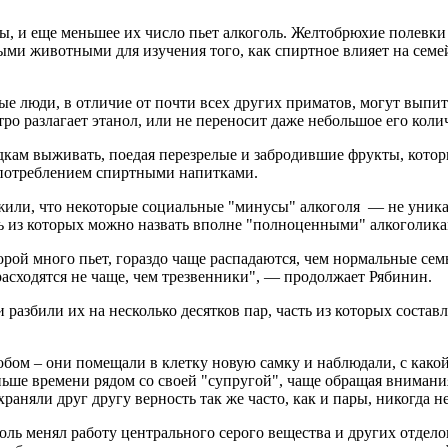
, и еще меньшее их число пьет алкоголь. Желтобрюхие полевки
ными животными для изучения того, как спиртное влияет на се
е люди, в отличие от почти всех других приматов, могут выпи
о разлагает этанол, или не переносит даже небольшое его коли
дкам выживать, поедая перезрелые и забродившие фрукты, котор
оупотреблением спиртными напитками.
ужили, что некоторые социальные "минусы" алкоголя — не уник
сть из которых можно назвать вполне "полноценными" алкоголика
орой много пьет, гораздо чаще распадаются, чем нормальные сем
сходятся не чаще, чем трезвенники", — продолжает Рябинин.
 разбили их на несколько десятков пар, часть из которых состав
ом – они помещали в клетку новую самку и наблюдали, с какой 
ше времени рядом со своей "супругой", чаще обращая внимания
раняли друг другу верность так же часто, как и пары, никогда 
голь менял работу центрального серого вещества и других отде