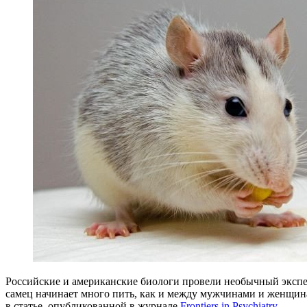
Российские и американские биологи провели необычный экспе
самец начинает много пить, как и между мужчинами и женщин
в статье, опубликованной в журнале
Frontiers
in Psychiatry
.