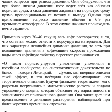
чашек эспрессо при разном давлении. Они обнаружили, что
при более низком давлении кофе ведет себя как обычная
пористая среда, а сила давления жидкости на пористую среду
прямо пропорциональна ее потоку и выходу. Однако при
приготовлении эспрессо давление обычно в 6-9 раз
превышает атмосферное. В этом случае начинает происходить
нечто странное.
Примерно через 30–40 секунд весь кофе растворяется, и то,
что остается, можно отнести к пороупругим материалам. Для
них характерна нелинейная динамика давления, то есть при
повышении давления в кофемашине скорость прохождения
воды через кофейную таблетку перестает увеличиваться.
«О таком пористо-упругом уплотнении упоминали в
кофейном сообществе, но систематических доказательств не
было, — говорит Лисицкий. — Думаю, мы впервые описали
такой эффект, и это побудило нас сформулировать его
теоретическое описание. Будучи физиками-теоретиками, мы с
радостью погрузились в математические расчеты и создали
упрощенную модель, которая объясняет эту вариативность в
зависимости от приложенного давления. Она также дает нам
представление о динамике растворения, наблюдаемой при
более коротких временных отрезках».