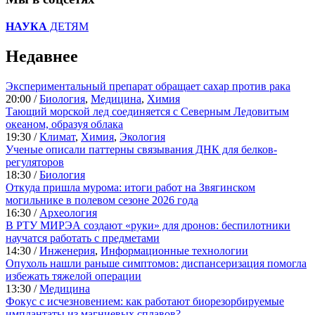
НАУКА
ДЕТЯМ
Недавнее
Экспериментальный препарат обращает сахар против рака
20:00 /
Биология
,
Медицина
,
Химия
Тающий морской лед соединяется с Северным Ледовитым
океаном, образуя облака
19:30 /
Климат
,
Химия
,
Экология
Ученые описали паттерны связывания ДНК для белков-
регуляторов
18:30 /
Биология
Откуда пришла мурома: итоги работ на Звягинском
могильнике в полевом сезоне 2026 года
16:30 /
Археология
В РТУ МИРЭА создают «руки» для дронов: беспилотники
научатся работать с предметами
14:30 /
Инженерия
,
Информационные технологии
Опухоль нашли раньше симптомов: диспансеризация помогла
избежать тяжелой операции
13:30 /
Медицина
Фокус с исчезновением: как работают биорезорбируемые
имплантаты из магниевых сплавов?