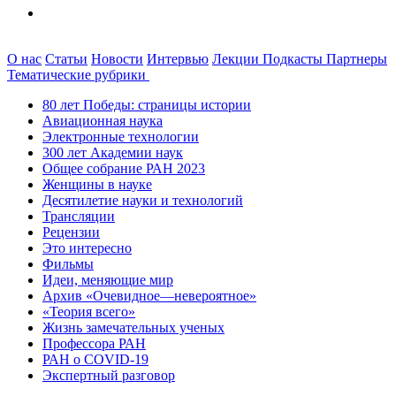
О нас
Статьи
Новости
Интервью
Лекции
Подкасты
Партнеры
Тематические рубрики
80 лет Победы: страницы истории
Авиационная наука
Электронные технологии
300 лет Академии наук
Общее собрание РАН 2023
Женщины в науке
Десятилетие науки и технологий
Трансляции
Рецензии
Это интересно
Фильмы
Идеи, меняющие мир
Архив «Очевидное—невероятное»
«Теория всего»
Жизнь замечательных ученых
Профессора РАН
РАН о COVID-19
Экспертный разговор