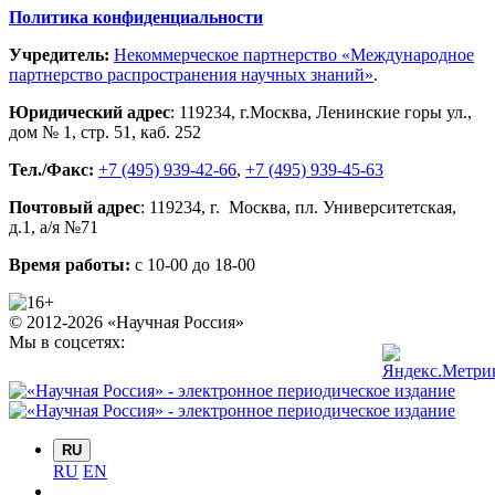
Политика конфиденциальности
Учредитель:
Некоммерческое партнерство «Международное
партнерство распространения научных знаний»
.
Юридический адрес
:
119234
, г.
Москва
,
Ленинские горы ул.,
дом № 1, стр. 51
,
каб. 252
Тел./Факс:
+7 (495) 939-42-66
,
+7 (495) 939-45-63
Почтовый адрес
:
119234
, г.
Москва
,
пл. Университетская,
д.1
, а/я №71
Время работы:
с 10-00 до 18-00
© 2012-2026 «Научная Россия»
Мы в соцсетях:
RU
RU
EN