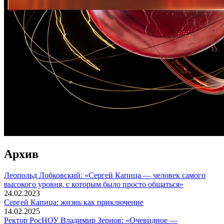
Архив
Леопольд Лобковский: «Сергей Капица — человек самого
высокого уровня, с которым было просто общаться»
24.02.2023
Сергей Капица: жизнь как приключение
14.02.2025
Ректор РосНОУ Владимир Зернов: «Очевидное —