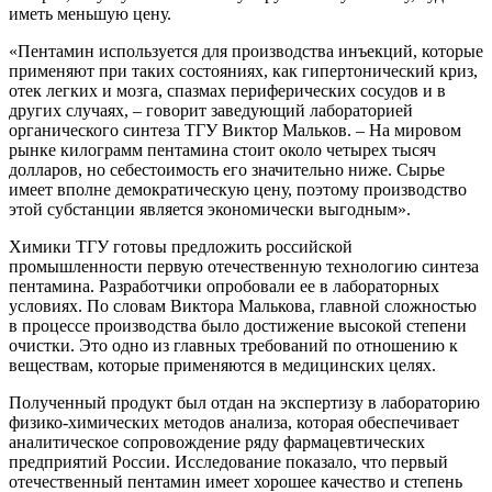
иметь меньшую цену.
«Пентамин используется для производства инъекций, которые
применяют при таких состояниях, как гипертонический криз,
отек легких и мозга, спазмах периферических сосудов и в
других случаях, – говорит заведующий лабораторией
органического синтеза ТГУ Виктор Мальков. – На мировом
рынке килограмм пентамина стоит около четырех тысяч
долларов, но себестоимость его значительно ниже. Сырье
имеет вполне демократическую цену, поэтому производство
этой субстанции является экономически выгодным».
Химики ТГУ готовы предложить российской
промышленности первую отечественную технологию синтеза
пентамина. Разработчики опробовали ее в лабораторных
условиях. По словам Виктора Малькова, главной сложностью
в процессе производства было достижение высокой степени
очистки. Это одно из главных требований по отношению к
веществам, которые применяются в медицинских целях.
Полученный продукт был отдан на экспертизу в лабораторию
физико-химических методов анализа, которая обеспечивает
аналитическое сопровождение ряду фармацевтических
предприятий России. Исследование показало, что первый
отечественный пентамин имеет хорошее качество и степень