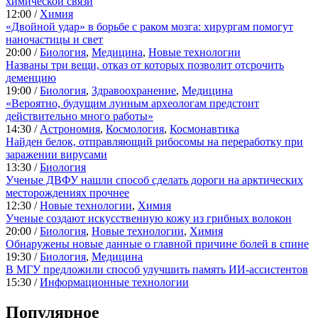
химической связи
12:00 /
Химия
«Двойной удар» в борьбе с раком мозга: хирургам помогут
наночастицы и свет
20:00 /
Биология
,
Медицина
,
Новые технологии
Названы три вещи, отказ от которых позволит отсрочить
деменцию
19:00 /
Биология
,
Здравоохранение
,
Медицина
«Вероятно, будущим лунным археологам предстоит
действительно много работы»
14:30 /
Астрономия
,
Космология
,
Космонавтика
Найден белок, отправляющий рибосомы на переработку при
заражении вирусами
13:30 /
Биология
Ученые ДВФУ нашли способ сделать дороги на арктических
месторождениях прочнее
12:30 /
Новые технологии
,
Химия
Ученые создают искусственную кожу из грибных волокон
20:00 /
Биология
,
Новые технологии
,
Химия
Обнаружены новые данные о главной причине болей в спине
19:30 /
Биология
,
Медицина
В МГУ предложили способ улучшить память ИИ-ассистентов
15:30 /
Информационные технологии
Популярное