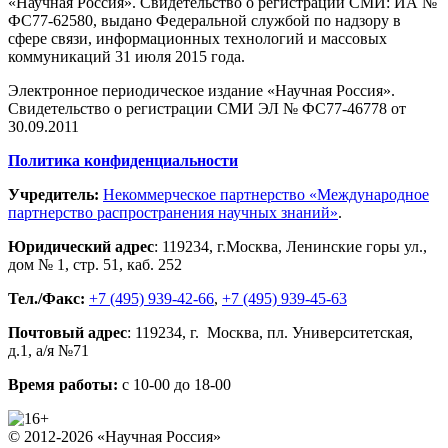
«Научная Россия». Свидетельство о регистрации СМИ: ИА №
ФС77-62580, выдано Федеральной службой по надзору в
сфере связи, информационных технологий и массовых
коммуникаций 31 июля 2015 года.
Электронное периодическое издание «Научная Россия».
Свидетельство о регистрации СМИ ЭЛ № ФС77-46778 от
30.09.2011
Политика конфиденциальности
Учредитель:
Некоммерческое партнерство «Международное
партнерство распространения научных знаний»
.
Юридический адрес
:
119234
, г.
Москва
,
Ленинские горы ул.,
дом № 1, стр. 51
,
каб. 252
Тел./Факс:
+7 (495) 939-42-66
,
+7 (495) 939-45-63
Почтовый адрес
:
119234
, г.
Москва
,
пл. Университетская,
д.1
, а/я №71
Время работы:
с 10-00 до 18-00
© 2012-2026 «Научная Россия»