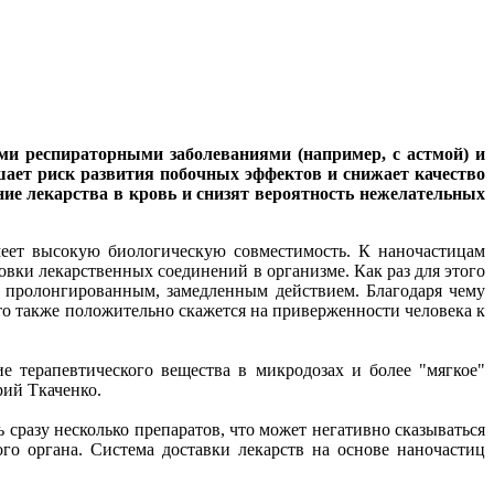
ми респираторными заболеваниями (например, с астмой) и
шает риск развития побочных эффектов и снижает качество
ние лекарства в кровь и снизят вероятность нежелательных
меет высокую биологическую совместимость. К наночастицам
вки лекарственных соединений в организме. Как раз для этого
с пролонгированным, замедленным действием. Благодаря чему
Что также положительно скажется на приверженности человека к
е терапевтического вещества в микродозах и более "мягкое"
рий Ткаченко.
сразу несколько препаратов, что может негативно сказываться
ого органа. Система доставки лекарств на основе наночастиц