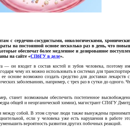
ам с сердечно-сосудистыми, онкологическими, хронически
ты на постоянной основе несколько раз в день, что повы
которые обеспечат более медленное и дозированное поступле
аны на сайте «
СПбГУ в деле
».
 — он входит в состав костей и зубов человека, поэтому и
годаря чему их можно использовать в системах для транспортиро
 ее основе возможно создать средство для доставки лекарств 
ческих заболеваниях, например, с трех раз в сутки до одного. 
мер, станет возможным обеспечить постепенное высвобождени
афедра общей и неорганической химии), магистрант СПбГУ Дмит
я между собой. В этом случае люди также вынуждены принимать 
днительной, если у человека уже есть нарушения в работе эт
е уменьшить вероятность развития других побочных реакций.