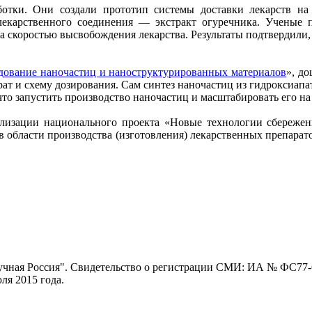
тки. Они создали прототип системы доставки лекарств на 
е лекарственного соединения — экстракт огуречника. Ученые
за скоростью высвобождения лекарства. Результаты подтвердил
едование наночастиц и наноструктурированных материалов
», д
ат и схему дозирования. Сам синтез наночастиц из гидроксиап
что запустить производство наночастиц и масштабировать его на
лизации национального проекта «Новые технологии сбережения
в области производства (изготовления) лекарственных препара
ная Россия". Свидетельство о регистрации СМИ: ИА № ФС77-62
я 2015 года.