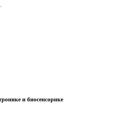
.
тронике и биосенсорике