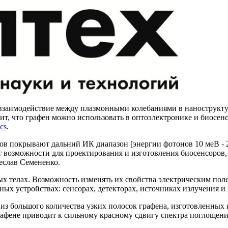
 взаимодействие между плазмонными колебаниями в нанострукту
ит, что графен можно использовать в оптоэлектронике и биосен
cs
.
ов покрывают дальний ИК диапазон [энергии фотонов 10 меВ - 2
 возможности для проектирования и изготовления биосенсоров, 
еслав Семененко.
х телах. Возможность изменять их свойства электрическим поле
ых устройствах: сенсорах, детекторах, источниках излучения и
из большого количества узких полосок графена, изготовленных 
рафене приводит к сильному красному сдвигу спектра поглощен