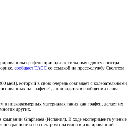
рированном графене приводит к сильному сдвигу спектра
сорике,
сообщает ТАСС
со ссылкой на пресс-службу Сколтеха.
00 меВ], который в свою очередь совпадает с колебательными
основанных на графене", - приводятся в сообщении слова
м в низкоразмерных материалах таких как графен, делает их
 многих других.
в компании Graphenea (Испания). В ходе эксперимента ученые
ия по сравнению со спектром плазмона в изолированной