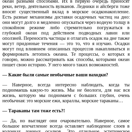
океан разными способами. Их в первую очередь приносят
реки, ветер, деятельность вулканов. Ледники и айсберги тоже
вносят существенный вклад в морское осадконакопление.
Есть разные механизмы доставки осадочных частиц на дно:
они могут долго и медленно опускаться через водную толщу в
спокойном режиме либо стремительно погружаться в
глубокий океан под действием подводных лавин или
оползней. Переносить частицы и отлагать осадок на дне также
могут придонные течения — это то, что я изучаю. Осадки
могут под влиянием описанных процессов накапливаться и
формировать летопись океана. Те процессы, о которых я
говорю, можно рассматривать как способы, которыми океан
пишет свою историю. У него много таких возможностей.
— Какие были самые необычные ваши находки?
— Наверное, всегда интересно наблюдать, когда ты
поднимаешь какую-то жизнь. Мы не биологи, для нас вся
жизнь, которую мы поднимаем с больших глубин, очень
необычная: это морские ежи, кораллы, морские тараканы…
— Тараканы там тоже есть?!
— Да, но выглядят они очаровательно. Наверное, самое
большое впечатление всегда оставляет наблюдение слоев в
колонках донных осадков. Это отдельное эстетическое