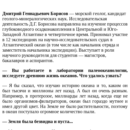
Дмитрий Геннадьевич Борисов
— морской геолог, кандидат
геолого-минералогических наук. Исследовательская
деятельность Д.Г. Борисова направлена на изучение процессов
глубоководного осадконакопления в Центральной и Юго-
Западной Атлантике в четвертичное время. Принимал участие
в 12 экспедициях на научно-исследовательских судах в
Атлантический океан (в том числе как начальник отряда и
заместитель начальника экспедиции). Выступает в роли
научного руководителя для студентов — магистров,
бакалавров и аспирантов.
— Вы работаете в лаборатории палеоокеанологии,
исследуете древнюю жизнь океанов. Что удалось узнать?
— Я бы сказал, что изучаю историю океана и то, каким он
был тысячи и миллионы лет назад. А был он очень разным.
Например, в протерозое, миллиарды лет назад, когда еще не
было организмов-фильтраторов, океан был гораздо мутнее и
имел другой цвет. На Земле не было растительности, поэтому
в океан поступало огромное количество пыли.
— Земля была безвидна и пуста...