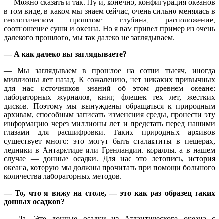
— Можно сказать и так. Ну и, конечно, конфигурация океанов
в том виде, в каком мы знаем сейчас, очень сильно менялась в
геологическом прошлом: глубина, расположение,
соотношение суши и океана. Но я вам привел пример из очень
далекого прошлого, мы так далеко не заглядываем.
— А как далеко вы заглядываете?
— Мы заглядываем в прошлое на сотни тысяч, иногда
миллионы лет назад. К сожалению, нет никаких привычных
для нас источников знаний об этом древнем океане:
лабораторных журналов, книг, флешек тех лет, жестких
дисков. Поэтому мы вынуждены обращаться к природным
архивам, способным записать изменения среды, пронести эту
информацию через миллионы лет и предстать перед нашими
глазами для расшифровки. Таких природных архивов
существует много: это могут быть сталактиты в пещерах,
ледники в Антарктиде или Гренландии, кораллы, а в нашем
случае — донные осадки. Для нас это летопись, история
океана, которую мы должны прочитать при помощи большого
количества лабораторных методов.
— То, что я вижу на столе, — это как раз образец таких
донных осадков?
— Да. Это донные осадки из Атлантического океана с