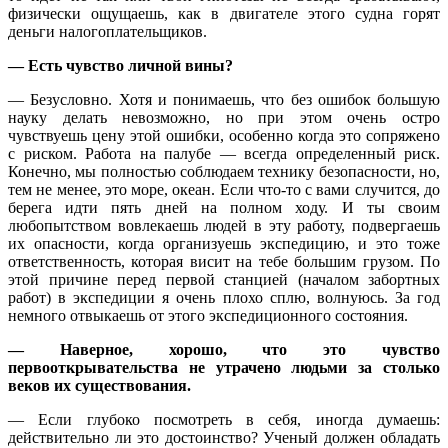
физически ощущаешь, как в двигателе этого судна горят
деньги налогоплательщиков.
— Есть чувство личной вины?
— Безусловно. Хотя и понимаешь, что без ошибок большую
науку делать невозможно, но при этом очень остро
чувствуешь цену этой ошибки, особенно когда это сопряжено
с риском. Работа на палубе — всегда определенный риск.
Конечно, мы полностью соблюдаем технику безопасности, но,
тем не менее, это море, океан. Если что-то с вами случится, до
берега идти пять дней на полном ходу. И ты своим
любопытством вовлекаешь людей в эту работу, подвергаешь
их опасности, когда организуешь экспедицию, и это тоже
ответственность, которая висит на тебе большим грузом. По
этой причине перед первой станцией (началом забортных
работ) в экспедиции я очень плохо сплю, волнуюсь. За год
немного отвыкаешь от этого экспедиционного состояния.
— Наверное, хорошо, что это чувство
первооткрывательства не утрачено людьми за столько
веков их существования.
— Если глубоко посмотреть в себя, иногда думаешь:
действительно ли это достоинство? Ученый должен обладать