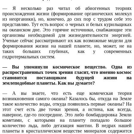
— Я несколько раз читал об абиогенных теориях
происхождения жизни (формирование органических молекул
из неорганики), но, конечно, до сих пор с трудом себе это
представляю. Тут есть вопрос о черных и белых курильщиках
на океанском дне. Это горячие источники, снабжающие эти
организмы необходимой для жизнедеятельности энергией.
Ученые сейчас рассматривают их как возможные модели для
формирования жизни на нашей планете, но, может, не на
таких больших глубинах, как у современных
гидротермальных систем.
— Вы упомянули космическое вещество. Одна из
распространенных точек зрения гласит, что именно космос
становится поставщиком будущей жизни на
землеподобные планеты. Как вы думаете?
— А вы знаете, что есть еще комическая теория
возникновения самого океана? Казалось бы, откуда на Земле
такое количество воды, откуда появились первые океаны? На
этот счет есть две точки зрения, а истина, как всегда,
наверное, где-то посередине. Это либо бомбардировка Земли
кометами, с которыми на планету попадало большое
количество льда, либо дегазация мантии. В недрах нашей
планеты в кристаллическом веществе минералов содержится