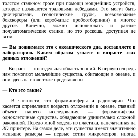
толстом стальном тросе при помощи мощнейших устройств,
которые называются траловыми лебедками. Это могут быть
дночерпатели, геологические трубы, всевозможные
бокскореры (или коробчатые пробоотборники) и многое
другое. Конечно, можно использовать и разные
полуавтоматические станки, но это роскошь, доступная не
всем.
— Вы поднимаете это с океанического дна, доставляете в
лабораторию. Каким образом узнаете о возрасте этих
донных отложений?
— Возраст — это отдельная область знаний. В первую очередь
нам помогают мельчайшие существа, обитающие в океане, и
они здесь на столе тоже представлены.
— Кто это такие?
— В частности, это фораминиферы и радиолярии. Что
касается определения возраста отложений в океане, главный
объект нашего исследования, — фораминиферы,
одноклеточные существа, обладающие удивительно сложной
раковиной. Передо мной модель из пластика, напечатанная на
3
D
-принтере. На самом деле, эти существа имеют значительно
меньшие размеры — первые сотни микрометров, иногда