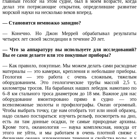
главный геолог на этом судне, был в моем возрасте, когда
делал эти потрясающие открытия, определившие развитие
морской науки на несколько веков вперед.
— Становится немножко завидно?
— Конечно. Но Джон Меррей обрабатывал результаты
четырех лет своей экспедиции в течение 20 лет.
— Что за аппаратуру вы используете для исследований?
Вы ее сами делаете или это покупные приборы?
— Как правило, покупные. Мы можем делать сами расходные
материалы — это камерки, крепления и небольшие приборы.
Геология — это работа с очень сложным, тяжелым
оборудованием. Это геологические трубы массой 2,5 т,
километры тросов. На барабанах наших лебедок намотано по
6–8 км стального троса диаметром до 18 мм. Важное для нас
оборудование вмонтировано прямо в судно — это
всевозможные эхолоты и профилографы. Океан огромный.
Чтобы выбрать точку, где нам отобрать тот или иной образец,
надо сильно постараться: изучить рельеф, посмотреть на дно,
есть ли там донные осадки, те самые природные архивы.
Кроме того, океанология — наука комплексная, никуда от
этого не уйти, и мы работаем в очень плотной связке с
физиками океана, изучающими течения и свойства воды, и у