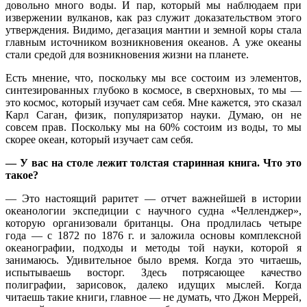
довольно много воды. И пар, который мы наблюдаем при
извержении вулканов, как раз служит доказательством этого
утверждения. Видимо, дегазация мантии и земной коры стала
главным источником возникновения океанов. А уже океаны
стали средой для возникновения жизни на планете.
Есть мнение, что, поскольку мы все состоим из элементов,
синтезированных глубоко в космосе, в сверхновых, то мы —
это космос, который изучает сам себя. Мне кажется, это сказал
Карл Саган, физик, популяризатор науки. Думаю, он не
совсем прав. Поскольку мы на 60% состоим из воды, то мы
скорее океан, который изучает сам себя.
— У вас на столе лежит толстая старинная книга. Что это
такое?
— Это настоящий раритет — отчет важнейшей в истории
океанологии экспедиции с научного судна «Челленджер»,
которую организовали британцы. Она продлилась четыре
года — с 1872 по 1876 г. и заложила основы комплексной
океанографии, подходы и методы той науки, которой я
занимаюсь. Удивительное было время. Когда это читаешь,
испытываешь восторг. Здесь потрясающее качество
полиграфии, зарисовок, далеко идущих мыслей. Когда
читаешь такие книги, главное — не думать, что Джон Меррей,