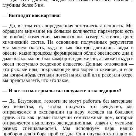
глубины более 5 км.
— Выглядит как картина!
— Да, в этом есть определенная эстетическая ценность. Мы
обращаем внимание на большое количество параметров: есть
ли вообще изменения, меняются ли размер частичек, цвет,
химический состав. На основании полученных результатов
мы можем сказать, куда и как быстро двигались воды в
океане, какие процессы формировали облик океанского дна и
даже насколько он был комфортен для жизни, а также откуда в
океан поступало осадочное вещество. Донные отложения —
это рыхлые илы, покрывающее дно морей и океанов, и если
вы когда-нибудь ступали ногой на мягкий ил в реке или озере,
вы представляете, что это такое.
— И все эти материалы вы получаете в экспедициях?
— Да. Безусловно, геологи не могут работать без материала,
без вещества, и, чтобы получать это вещество, мы
отправляемся в экспедиции на пару месяцев на большом
судне. Это как целый плавучий семиэтажный дом, который
отправляется выполнять экспедиционные задачи с учеными
разных специальностей. Мы используем парк наших
проборов для отбора проб со дна. Они опускаются на дно на