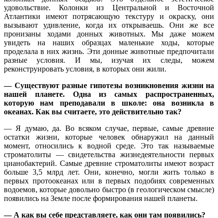
удовольствие. Колонки из Центральной и Восточной
Атлантики имеют потрясающую текстуру и окраску, они
вызывают удивление, когда их открываешь. Они же все
пронизаны ходами донных животных. Мы даже можем
увидеть на наших образцах маленькие ходы, которые
проделала в них жизнь. Эти донные животные предпочитали
разные условия. И мы, изучая их следы, можем
реконструировать условия, в которых они жили.
— Существуют разные гипотезы возникновения жизни на
нашей планете. Одна из самых распространенных,
которую нам преподавали в школе: она возникла в
океанах. Как вы считаете, это действительно так?
— Я думаю, да. Во всяком случае, первые, самые древние
остатки жизни, которые человек обнаружил на данный
момент, относились к водной среде. Это так называемые
строматолиты — свидетельства жизнедеятельности первых
цианобактерий. Самые древние строматолиты имеют возраст
больше 3,5 млрд лет. Они, конечно, могли жить только в
первых протоокеанах или в первых подобиях современных
водоемов, которые довольно быстро (в геологическом смысле)
появились на Земле после формирования нашей планеты.
— А как вы себе представляете, как они там появились?