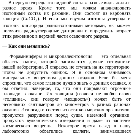
— В первую очередь это видовой состав: разные виды жили в
разное время. Кроме того, мы можем анализировать
изотопный состав их раковин. Они состоят из карбоната
кальция (
СаСО
). И если мы изучим изотопы углерода и
3
изотопы кислорода радиоизотопными методами, мы можем
получить радиоуглеродные датировки и определить возраст
этих раковинок в верхней части осадочного разреза.
— Как они менялись?
— Фораминиферы и микропалеонтология — это отдельная
область знания, которой занимаются другие сотрудники
нашей лаборатории. Я стараюсь не ступать на их территорию,
чтобы не допустить ошибок. Я в основном занимаюсь
минеральным веществом донных осадков. Если бы меня
спросили, что самое главное нужно знать о донных осадках, я
бы ответил: наверное, то, что они покрывают огромные
площади в океане. Их толщина (геологи не любят слово
«толщина», они говорят «мощность») может быть от
нескольких сантиметров до километров в разных районах
океанов. Эти осадки состоят из остатков морских организмов,
продуктов разрушения пород суши, наземной органики,
продуктов вулканических извержений и даже из частичек
космического вещества. Некоторое время назад в нашу
лабораторию обратились коллеги, занимающиеся