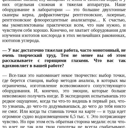
них отдельная сложная и тяжелая аппаратура. Наше
оборудование в лаборатории — это большие двухтонные
сканеры керна, дифрактометры рентгеновские, лазерные,
рентгеновские флюоресцентные анализаторы… К счастью,
мы укомплектованы практически всем, что нам нужно, и
чувствуем себя хорошо. Конечно, не хватает оборудования для
изучения изотопов кислорода в этих мельчайших раковинках,
изотопов углерода.
— У вас достаточно тяжелая работа, часто монотонный, не
очень творческий труд. Тем не менее вы об этом
рассказываете с горящими глазами. Что вас так
вдохновляет в вашей работе?
— Все-таки это напоминает некое творчество: выбор точки,
где берется станция, выбор методов анализа, в которых мы
ограничены, изготовление всевозможного сопутствующего
оборудования. И, конечно, это эмоции, которые больше
невозможно получить нигде. В экспедициях испытываешь это
редкое ощущение, когда ты что-то видишь в первый раз, что-
то узнаешь, до чего-то додумываешься, до чего до тебя никто
не смог. Или когда ты ставишь точки на карте — и туда идет
огромное судно водоизмещением 6,5 тыс. т. Это потрясающее
чувство. Но при этом есть обратная сторона медали: если что-
то идет не так или твои гипотезы не всегда срабатывают,