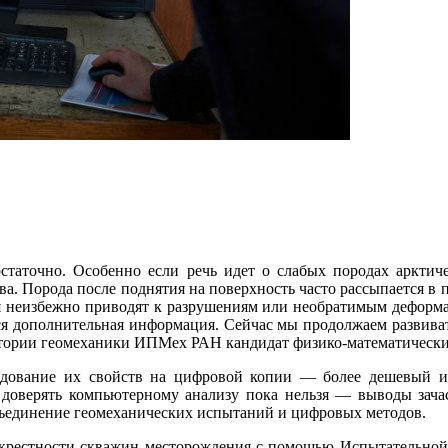
статочно. Особенно если речь идет о слабых породах арктиче
. Порода после поднятия на поверхность часто рассыпается в пе
 неизбежно приводят к разрушениям или необратимым деформ
тся дополнительная информация. Сейчас мы продолжаем развиват
атории геомеханики ИПМех РАН кандидат физико-математическ
едование их свойств на цифровой копии ― более дешевый и
ью доверять компьютерному анализу пока нельзя ― выводы зач
ъединение геомеханических испытаний и цифровых методов.
рестности скважин месторождения с помощью Испытательной 