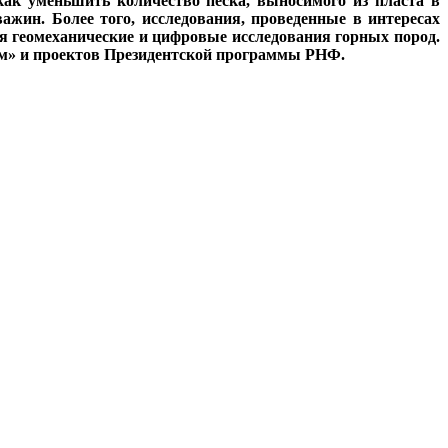
ак уменьшить количество песка, выносимого из пласта в
ажин. Более того, исследования, проведенные в интересах
я геомеханические и цифровые исследования горных пород.
ом» и проектов Президентской программы РНФ.