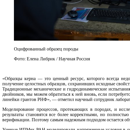
Оцифрованный образец породы
Фото: Елена Либрик / Научная Россия
«Образцы керна ― это ценный ресурс, которого всегда недо
получение целостных образцов, сохранивших исходные свойства
Традиционные механические и гидродинамические испытания
двойников, мы можем обратиться к ней вновь, если потребуе
линейки грантов РНФ», ― отметил научный сотрудник лабор
Моделирование процессов, протекающих в породах, и иссл
результаты становятся все более корректными, но полност
верификации. Поэтому самым надежным подходом остается об
Ученые ИПМех РАН моделировали напряженные условия в ок