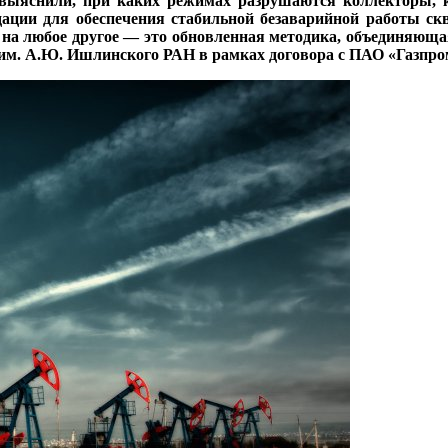
ыяснили, при каких режимах разрушаются коллекторы, к
ции для обеспечения стабильной безаварийной работы скв
 на любое другое ― это обновленная методика, объединяюща
 им. А.Ю. Ишлинского РАН в рамках договора с ПАО «Газпр