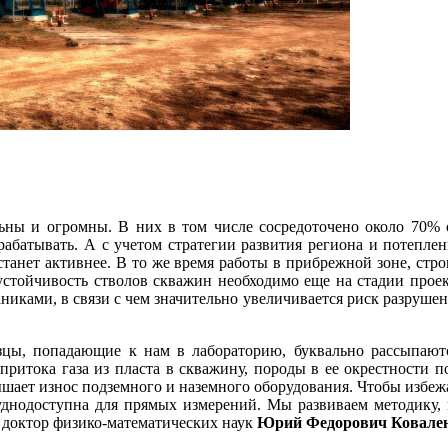
ны и огромны. В них в том числе сосредоточено около 70% о
рабатывать. А с учетом стратегии развития региона и потеплен
станет активнее. В то же время работы в прибрежной зоне, ст
 устойчивость стволов скважин необходимо еще на стадии прое
ками, в связи с чем значительно увеличивается риск разрушен
зцы, попадающие к нам в лабораторию, буквально рассыпаютс
притока газа из пласта в скважину, породы в ее окрестности 
вышает износ подземного и наземного оборудования. Чтобы избе
руднодоступна для прямых измерений. Мы развиваем методику
доктор физико-математических наук
Юрий Федорович Ковале