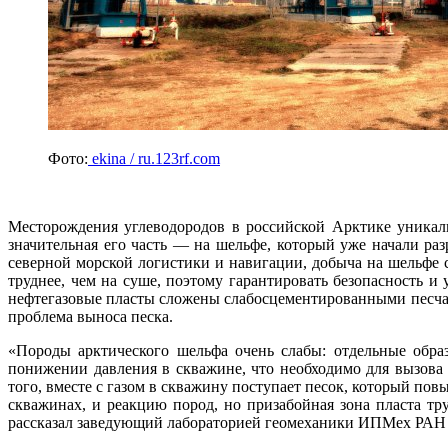
Фото:
ekina / ru.123rf.com
Месторождения углеводородов в российской Арктике уникаль
значительная его часть ― на шельфе, который уже начали раз
северной морской логистики и навигации, добыча на шельфе 
труднее, чем на суше, поэтому гарантировать безопасность и
нефтегазовые пласты сложены слабосцементированными песчани
проблема выноса песка.
«Породы арктического шельфа очень слабы: отдельные обра
понижении давления в скважине, что необходимо для вызова 
того, вместе с газом в скважину поступает песок, который по
скважинах, и реакцию пород, но призабойная зона пласта т
рассказал заведующий лабораторией геомеханики ИПМех РАН 