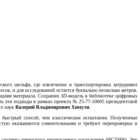
ского шельфа, где извлечение и транспортировка затрудняют
сок, и для исследований остается буквально несколько метров.
ациям материала. Сохранив
3D
-модель в библиотеке цифровых
ь эти подходы в рамках проекта № 25-77-10005 президентской
их наук
Валерий Владимирович Химуля
.
 быстрый способ, чем классические испытания. Полученные
астую оказываются сомнительными и требуют перепроверки и
системы трехосного независимого нагружения (ИСТНН). Это