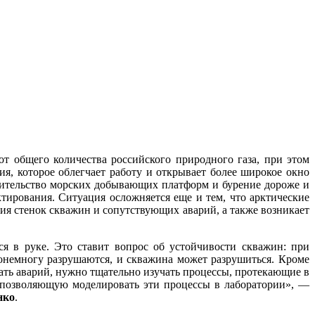
т общего количества российского природного газа, при этом
ия, которое облегчает работу и открывает более широкое окно
роительство морских добывающих платформ и бурение дороже и
ктирования. Ситуация осложняется еще и тем, что арктические
ия стенок скважин и сопутствующих аварий, а также возникает
я в руке. Это ставит вопрос об устойчивости скважин: при
понемногу разрушаются, и скважина может разрушиться. Кроме
жать аварий, нужно тщательно изучать процессы, протекающие в
, позволяющую моделировать эти процессы в лаборатории», ―
нко
.