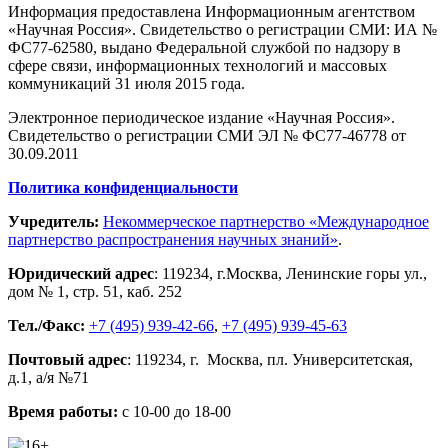
Информация предоставлена Информационным агентством
«Научная Россия». Свидетельство о регистрации СМИ: ИА №
ФС77-62580, выдано Федеральной службой по надзору в
сфере связи, информационных технологий и массовых
коммуникаций 31 июля 2015 года.
Электронное периодическое издание «Научная Россия».
Свидетельство о регистрации СМИ ЭЛ № ФС77-46778 от
30.09.2011
Политика конфиденциальности
Учредитель:
Некоммерческое партнерство «Международное
партнерство распространения научных знаний»
.
Юридический адрес
:
119234
, г.
Москва
,
Ленинские горы ул.,
дом № 1, стр. 51
,
каб. 252
Тел./Факс:
+7 (495) 939-42-66
,
+7 (495) 939-45-63
Почтовый адрес
:
119234
, г.
Москва
,
пл. Университетская,
д.1
, а/я №71
Время работы:
с 10-00 до 18-00