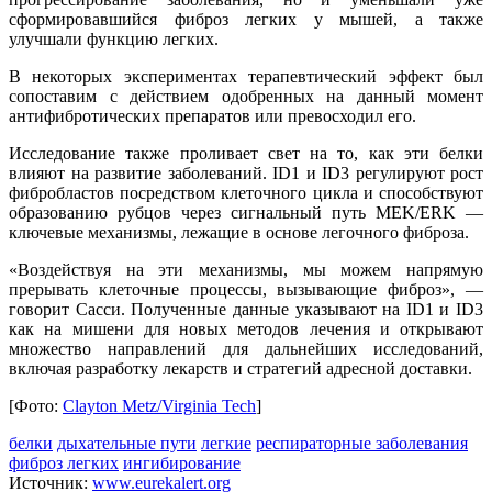
сформировавшийся фиброз легких у мышей, а также
улучшали функцию легких.
В некоторых экспериментах терапевтический эффект был
сопоставим с действием одобренных на данный момент
антифибротических препаратов или превосходил его.
Исследование также проливает свет на то, как эти белки
влияют на развитие заболеваний. ID1 и ID3 регулируют рост
фибробластов посредством клеточного цикла и способствуют
образованию рубцов через сигнальный путь MEK/ERK —
ключевые механизмы, лежащие в основе легочного фиброза.
«Воздействуя на эти механизмы, мы можем напрямую
прерывать клеточные процессы, вызывающие фиброз», —
говорит Сасси. Полученные данные указывают на ID1 и ID3
как на мишени для новых методов лечения и открывают
множество направлений для дальнейших исследований,
включая разработку лекарств и стратегий адресной доставки.
[Фото:
Clayton Metz/Virginia Tech
]
белки
дыхательные пути
легкие
респираторные заболевания
фиброз легких
ингибирование
Источник:
www.eurekalert.org