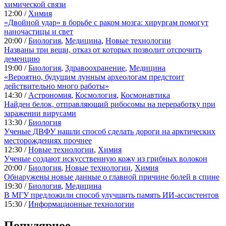
химической связи
12:00 /
Химия
«Двойной удар» в борьбе с раком мозга: хирургам помогут
наночастицы и свет
20:00 /
Биология
,
Медицина
,
Новые технологии
Названы три вещи, отказ от которых позволит отсрочить
деменцию
19:00 /
Биология
,
Здравоохранение
,
Медицина
«Вероятно, будущим лунным археологам предстоит
действительно много работы»
14:30 /
Астрономия
,
Космология
,
Космонавтика
Найден белок, отправляющий рибосомы на переработку при
заражении вирусами
13:30 /
Биология
Ученые ДВФУ нашли способ сделать дороги на арктических
месторождениях прочнее
12:30 /
Новые технологии
,
Химия
Ученые создают искусственную кожу из грибных волокон
20:00 /
Биология
,
Новые технологии
,
Химия
Обнаружены новые данные о главной причине болей в спине
19:30 /
Биология
,
Медицина
В МГУ предложили способ улучшить память ИИ-ассистентов
15:30 /
Информационные технологии
Популярное