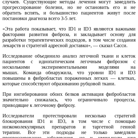
случаев. Существующие методы лечения могут замедлить
прогрессирование болезни, но не остановить его и не
обратить вспять, и большинство пациентов живут после
постановки диагноза всего 3-5 лет.
«Эта работа показывает, что ID1 и ID3 являются важными
факторами развития фиброза, и закладывает основу для
разработки терапевтических подходов, в том числе создания
лекарств и стратегий адресной доставки», — сказал Сасси.
Исследование объединило анализ легочной ткани и клеток
пациентов с идиопатическим легочным фиброзом с
несколькими экспериментальными моделями на
мышах. Команда обнаружила, что уровни ID1 и ID3
повышены в фибробластах пораженных легких — клетках,
которые способствуют образованию рубцовой ткани.
При ингибировании обоих белков активация фибробластов
значительно снижалась, что ограничивало процессы,
приводящие к легочному фиброзу.
Исследователи протестировали несколько стратегий
блокирования ID1 и ID3, в том числе с помощью
низкомолекулярных препаратов и таргетной генной
терапии. Все эти подходы не только замедляли
прогрессирование заболевания, но и уменьшали уже