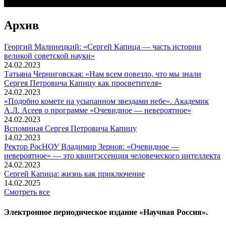
Архив
Георгий Малинецкий: «Сергей Капица — часть истории
великой советской науки»
24.02.2023
Татьяна Черниговская: «Нам всем повезло, что мы знали
Сергея Петровича Капицу как просветителя»
24.02.2023
«Подобно комете на усыпанном звездами небе». Академик
А.Л. Асеев о программе «Очевидное — невероятное»
24.02.2023
Вспоминaя Сергея Петровича Капицу
14.02.2023
Ректор РосНОУ Владимир Зернов: «Очевидное —
невероятное» — это квинтэссенция человеческого интеллекта
24.02.2023
Сергей Капица: жизнь как приключение
14.02.2025
Смотреть все
Электронное периодическое издание «Научная Россия».