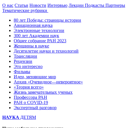
О нас
Статьи
Новости
Интервью
Лекции
Подкасты
Партнеры
Тематические рубрики
80 лет Победы: страницы истории
Авиационная наука
Электронные технологии
300 лет Академии наук
Общее собрание РАН 2023
Женщины в науке
Десятилетие науки и технологий
Трансляции
Рецензии
Это интересно
Фильмы
Идеи, меняющие мир
Архив «Очевидное—невероятное»
«Теория всего»
Жизнь замечательных ученых
Профессора РАН
РАН о COVID-19
Экспертный разговор
НАУКА
ДЕТЯМ