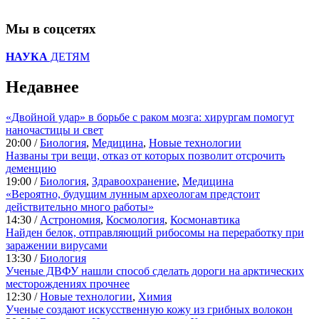
Мы в соцсетях
НАУКА
ДЕТЯМ
Недавнее
«Двойной удар» в борьбе с раком мозга: хирургам помогут
наночастицы и свет
20:00 /
Биология
,
Медицина
,
Новые технологии
Названы три вещи, отказ от которых позволит отсрочить
деменцию
19:00 /
Биология
,
Здравоохранение
,
Медицина
«Вероятно, будущим лунным археологам предстоит
действительно много работы»
14:30 /
Астрономия
,
Космология
,
Космонавтика
Найден белок, отправляющий рибосомы на переработку при
заражении вирусами
13:30 /
Биология
Ученые ДВФУ нашли способ сделать дороги на арктических
месторождениях прочнее
12:30 /
Новые технологии
,
Химия
Ученые создают искусственную кожу из грибных волокон