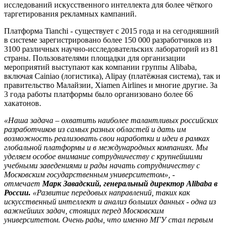
исследований искусственного интеллекта для более чёткого
таргетирования рекламных кампаний.
Платформа Tianchi - существует с 2015 года и на сегодняшний
в системе зарегистрировано более 150 000 разработчиков из
3100 различных научно-исследовательских лабораторий из 81
страны. Пользователями площадки для организации
мероприятий выступают как компании группы Alibaba,
включая Cainiao (логистика), Alipay (платёжная система), так и
правительство Малайзии, Xiamen Airlines и многие другие. За
3 года работы платформы было организовано более 66
хакатонов.
«Наша задача – охватить наиболее талантливых российских
разработчиков из самых разных областей и дать им
возможность реализовать свои наработки и идеи в рамках
глобальной платформы и в международных компаниях. Мы
уделяем особое внимание сотрудничеству с крупнейшими
учебными заведениями и рады начать сотрудничеству с
Московским государственным университетом», -
отмечает
Марк Завадский, генеральный директор
Alibaba
в
России.
«
Развитие передовых направлений, таких как
искусственный интеллект и анализ больших данных - одна из
важнейших задач, стоящих перед Московским
университетом. Очень рады, что именно МГУ стал первым