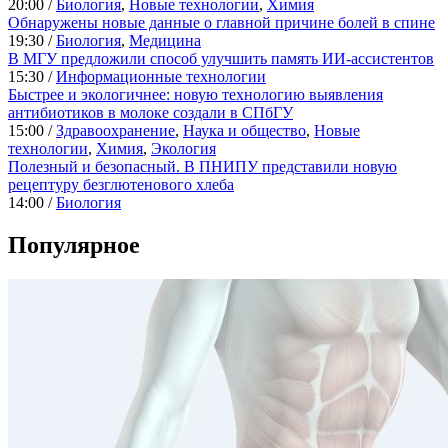
20:00 /
Биология
,
Новые технологии
,
Химия
Обнаружены новые данные о главной причине болей в спине
19:30 /
Биология
,
Медицина
В МГУ предложили способ улучшить память ИИ-ассистентов
15:30 /
Информационные технологии
Быстрее и экологичнее: новую технологию выявления
антибиотиков в молоке создали в СПбГУ
15:00 /
Здравоохранение
,
Наука и общество
,
Новые
технологии
,
Химия
,
Экология
Полезный и безопасный. В ПНИПУ представили новую
рецептуру безглютенового хлеба
14:00 /
Биология
Популярное