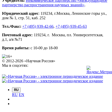
Учредитель:
Некоммерческое партнерство «Международное
партнерство распространения научных знаний»
.
Юридический адрес
:
119234
, г.
Москва
,
Ленинские горы ул.,
дом № 1, стр. 51
,
каб. 252
Тел./Факс:
+7 (495) 939-42-66
,
+7 (495) 939-45-63
Почтовый адрес
:
119234
, г.
Москва
,
пл. Университетская,
д.1
, а/я №71
Время работы:
с 10-00 до 18-00
© 2012-2026 «Научная Россия»
Мы в соцсетях:
RU
RU
EN