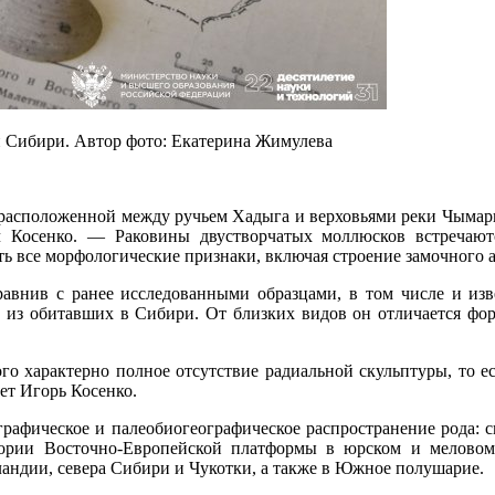
й Сибири. Автор фото: Екатерина Жимулева
, расположенной между ручьем Хадыга и верховьями реки Чым
ч Косенко. — Раковины двустворчатых моллюсков встречаю
ть все морфологические признаки, включая строение замочного
сравнив с ранее исследованными образцами, в том числе и из
м из обитавших в Сибири. От близких видов он отличается фор
го характерно полное отсутствие радиальной скульптуры, то ес
ет Игорь Косенко.
рафическое и палеобиогеографическое распространение рода: 
тории Восточно-Европейской платформы в юрском и меловом 
андии, севера Сибири и Чукотки, а также в Южное полушарие.