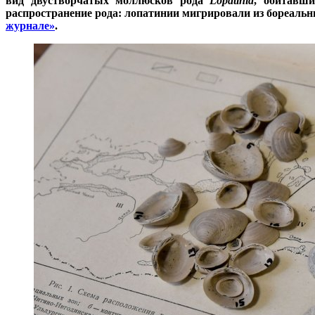
вид двустворчатых моллюсков рода
Lopatinia
, обитавши
распространение рода: лопатинии мигрировали из бореальн
журнале»
.