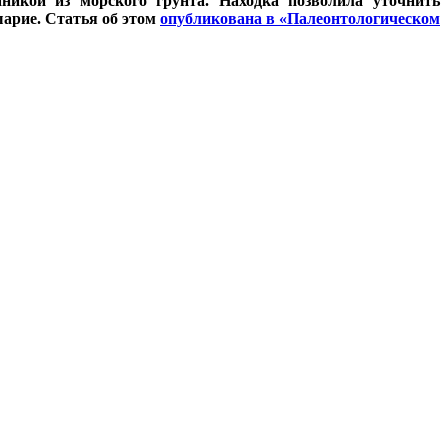
никой из морского грунта. Находка позволила уточнить
арие. Статья об этом
опубликована в «Палеонтологическом