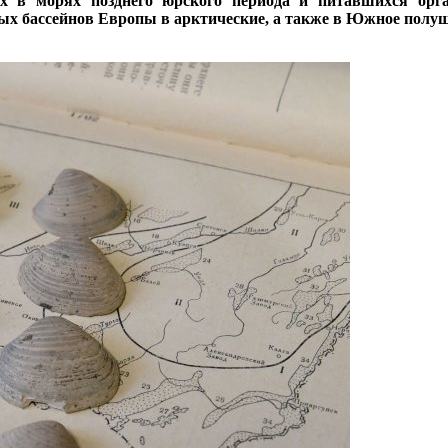
х в морях позднего юрского периода и питавшихся орга
ых бассейнов Европы в арктические, а также в Южное полуш