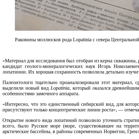
Раковины моллюсков рода Lopatinia с севера Центрально
«Материал для исследования был отобран из керна скважины
кандидат геолого-минералогических наук Игорь Николаеви
лопатинии. Их хорошая сохранность позволила детально изучи
Палеонтологи тщательно проанализировали этот материал, 
выделили новый вид
Lopatinia
, который оказался древнейши
особенностями замочного аппарата.
«Интересно, что это единственный сибирский вид, для которо
присутствуют только концентрические линии роста», — отмеча
Открытие нового вида лопатиний позволило уточнить стратиг
всего, было Русское море (море, существовавшее на терри
арктические бассейны, в районы современных Норвегии, Гренл