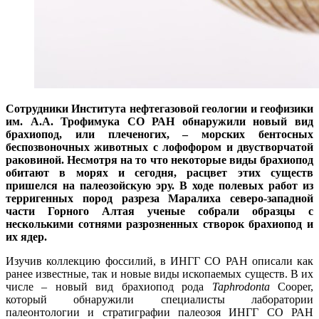
Сотрудники Института нефтегазовой геологии и геофизики
им. А.А. Трофимука СО РАН обнаружили новый вид
брахиопод, или плеченогих, – морских бентосных
беспозвоночных животных с лофофором и двустворчатой
раковиной. Несмотря на то что некоторые виды брахиопод
обитают в морях и сегодня, расцвет этих существ
пришелся на палеозойскую эру. В ходе полевых работ из
терригенных пород разреза Маралиха северо-западной
части Горного Алтая ученые собрали образцы с
несколькими сотнями разрозненных створок брахиопод и
их ядер.
Изучив коллекцию фоссилий, в ИНГГ СО РАН описали как
ранее известные, так и новые виды ископаемых существ. В их
числе – новый вид брахиопод рода
Taphrodonta
Cooper,
который обнаружили специалисты лаборатории
палеонтологии и стратиграфии палеозоя ИНГГ СО РАН