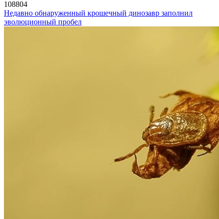
108804
Недавно обнаруженный крошечный динозавр заполнил
эволюционный пробел