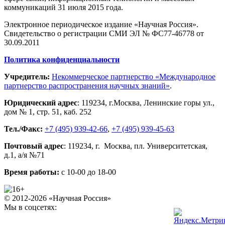
коммуникаций 31 июля 2015 года.
Электронное периодическое издание «Научная Россия».
Свидетельство о регистрации СМИ ЭЛ № ФС77-46778 от
30.09.2011
Политика конфиденциальности
Учредитель:
Некоммерческое партнерство «Международное
партнерство распространения научных знаний»
.
Юридический адрес
:
119234
, г.
Москва
,
Ленинские горы ул.,
дом № 1, стр. 51
,
каб. 252
Тел./Факс:
+7 (495) 939-42-66
,
+7 (495) 939-45-63
Почтовый адрес
:
119234
, г.
Москва
,
пл. Университетская,
д.1
, а/я №71
Время работы:
с 10-00 до 18-00
© 2012-2026 «Научная Россия»
Мы в соцсетях: