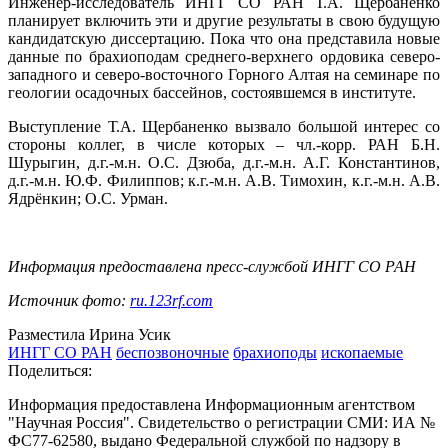
Инженер-исследователь ИНГГ СО РАН Т.А. Щербаненко
планирует включить эти и другие результаты в свою будущую
кандидатскую диссертацию. Пока что она представила новые
данные по брахиоподам среднего-верхнего ордовика северо-
западного и северо-восточного Горного Алтая на семинаре по
геологии осадочных бассейнов, состоявшемся в институте.
Выступление Т.А. Щербаненко вызвало большой интерес со
стороны коллег, в числе которых – чл.-корр. РАН Б.Н.
Шурыгин, д.г.-м.н. О.С. Дзюба, д.г.-м.н. А.Г. Константинов,
д.г.-м.н. Ю.Ф. Филиппов; к.г.-м.н. А.В. Тимохин, к.г.-м.н. А.В.
Ядрёнкин; О.С. Урман.
Информация предоставлена пресс-службой ИНГГ СО РАН
Источник фото:
ru.123rf.com
Разместила Ирина Усик
ИНГГ СО РАН
беспозвоночные
брахиоподы
ископаемые
Поделиться:
Информация предоставлена Информационным агентством
"Научная Россия". Свидетельство о регистрации СМИ: ИА №
ФС77-62580, выдано Федеральной службой по надзору в