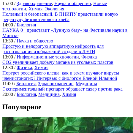
15:00 /
Здравоохранение
,
Наука и общество
,
Новые
технологии
,
Химия
,
Экология
Полезный и безопасный. В ПНИПУ представили новую
рецептуру безглютенового хлеба
14:00 /
Биология
НАУКА 0+ представит «Лунную базу» на Фестивале науки в
Минске
13:30 /
Наука и общество
Простую и недорогую аппаратную нейросеть для
распознавания изображений создали в ЛЭТИ
13:00 /
Информационные технологии
,
Физика
CO2 увеличивает добычу метана из угольных пластов
12:30 /
Физика
,
Химия
Портрет российского клеща: как и зачем изучают вирусы
членистоногих? Интервью с биологом Еленой Ильиной
11:00 /
Биология
,
Здравоохранение
,
Медицина
Экспериментальный препарат обращает сахар против рака
20:00 /
Биология
,
Медицина
,
Химия
Популярное