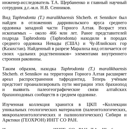
инженер-исследователь Т.А. Щербаненко и главный научный
сотрудник д.г.-м.н. Н.В. Сенников.
Вид
Taphrodonta (T.) maralikhaensis
Shcherb. et Sennikov был
найден в отложениях дарривильского яруса среднего
ордовика западной части Горного Алтая. Возраст этих
ископаемых – около 466 млн лет. Ранее представителей
подрода Taphrodonta (Taphrodonta) находили в породах
среднего ордовика Невады (США) и Чу-Илийских гор
(Казахстан). Найденный в разрезе Маралиха вид отличается от
своих «дальних родственников» элементами внутреннего
строения раковины.
Таким образом, находка
Taphrodonta (T.) maralikhaensis
Shcherb. et Sennikov на территории Горного Алтая расширяет
ареал распространения тафродонтид. Теперь учёным
предстоит проанализировать пути миграции этих брахиопод
и выявить палеогеографические связи алтайских
брахиоподовых сообществ в среднем ордовике.
Изученная коллекция хранится в ЦКП «Коллекции
уникальных геологических материалов (палеонтологических,
микропалеонтологических и палинологических) Сибири и
Арктики (ГЕОХРОН) ИНГГ СО РАН.