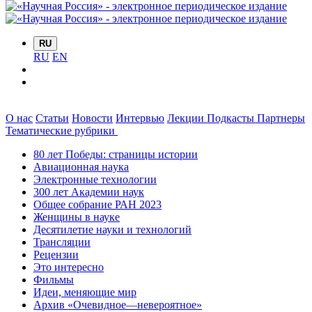
RU
RU
EN
О нас
Статьи
Новости
Интервью
Лекции
Подкасты
Партнеры
Тематические рубрики
80 лет Победы: страницы истории
Авиационная наука
Электронные технологии
300 лет Академии наук
Общее собрание РАН 2023
Женщины в науке
Десятилетие науки и технологий
Трансляции
Рецензии
Это интересно
Фильмы
Идеи, меняющие мир
Архив «Очевидное—невероятное»