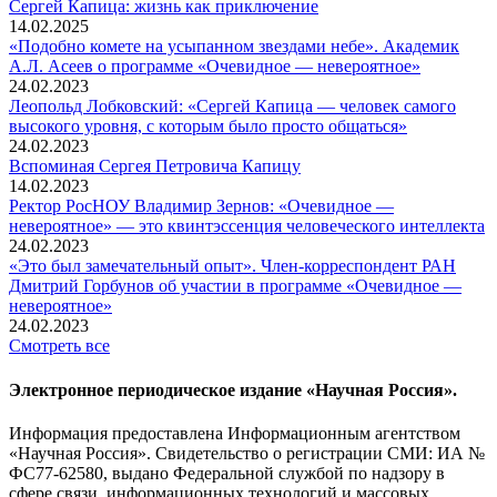
Сергей Капица: жизнь как приключение
14.02.2025
«Подобно комете на усыпанном звездами небе». Академик
А.Л. Асеев о программе «Очевидное — невероятное»
24.02.2023
Леопольд Лобковский: «Сергей Капица — человек самого
высокого уровня, с которым было просто общаться»
24.02.2023
Вспоминaя Сергея Петровича Капицу
14.02.2023
Ректор РосНОУ Владимир Зернов: «Очевидное —
невероятное» — это квинтэссенция человеческого интеллекта
24.02.2023
«Это был замечательный опыт». Член-корреспондент РАН
Дмитрий Горбунов об участии в программе «Очевидное —
невероятное»
24.02.2023
Смотреть все
Электронное периодическое издание «Научная Россия».
Информация предоставлена Информационным агентством
«Научная Россия». Свидетельство о регистрации СМИ: ИА №
ФС77-62580, выдано Федеральной службой по надзору в
сфере связи, информационных технологий и массовых