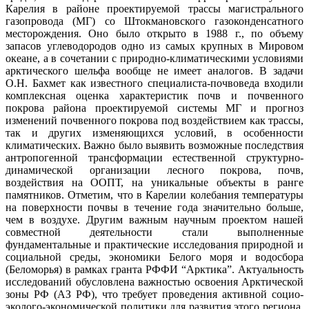
Карелия в районе проектируемой трассы магистрального
газопровода (МГ) со Штокмановского газоконденсатного
месторождения. Оно было открыто в 1988 г., по объему
запасов углеводородов одно из самых крупных в Мировом
океане, а в сочетании с природно-климатическими условиями
арктического шельфа вообще не имеет аналогов. В задачи
О.Н. Бахмет как известного специалиста-почвоведа входили
комплексная оценка характеристик почв и почвенного
покрова района проектируемой системы МГ и прогноз
изменений почвенного покрова под воздействием как трассы,
так и других изменяющихся условий, в особенности
климатических. Важно было выявить возможные последствия
антропогенной трансформации естественной структурно-
динамической организации лесного покрова, почв,
воздействия на ООПТ, на уникальные объекты в ранге
памятников. Отметим, что в Карелии колебания температуры
на поверхности почвы в течение года значительно больше,
чем в воздухе. Другим важным научным проектом нашей
совместной деятельности стали выполненные
фундаментальные и практические исследования природной и
социальной среды, экономики Белого моря и водосбора
(Беломорья) в рамках гранта РФФИ “Арктика”. Актуальность
исследований обусловлена важностью освоения Арктической
зоны РФ (АЗ РФ), что требует проведения активной социо-
эколого-экономической политики для развития этого региона.