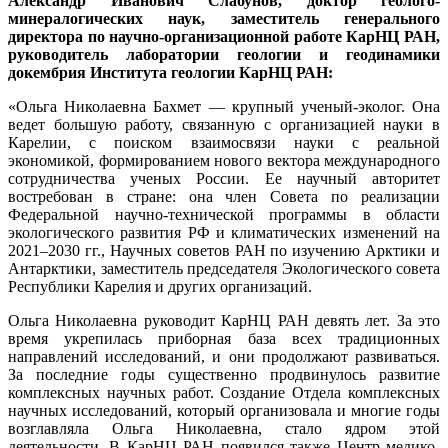
Александр Иванович Слабунов, доктор геолого-
минералогических наук, заместитель генерального
директора по научно-организационной работе КарНЦ РАН,
руководитель лаборатории геологии и геодинамики
докембрия Института геологии КарНЦ РАН:
«Ольга Николаевна Бахмет ― крупный ученый-эколог. Она
ведет большую работу, связанную с организацией науки в
Карелии, с поиском взаимосвязи науки с реальной
экономикой, формированием нового вектора международного
сотрудничества ученых России. Ее научный авторитет
востребован в стране: она член Совета по реализации
Федеральной научно-технической программы в области
экологического развития РФ и климатических изменений на
2021–2030 гг., Научных советов РАН по изучению Арктики и
Антарктики, заместитель председателя Экологического совета
Республики Карелия и других организаций.
Ольга Николаевна руководит КарНЦ РАН девять лет. За это
время укрепилась приборная база всех традиционных
направлений исследований, и они продолжают развиваться.
За последние годы существенно продвинулось развитие
комплексных научных работ. Создание Отдела комплексных
научных исследований, который организовала и многие годы
возглавляла Ольга Николаевна, стало ядром этой
деятельности. В КарНЦ РАН появился также Центр медико-