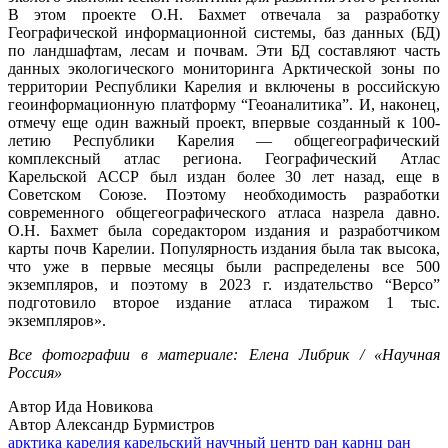
В этом проекте О.Н. Бахмет отвечала за разработку
Географической информационной системы, баз данных (БД)
по ландшафтам, лесам и почвам. Эти БД составляют часть
данных экологического мониторинга Арктической зоны по
территории Республики Карелия и включены в российскую
геоинформационную платформу “Геоаналитика”. И, наконец,
отмечу еще один важный проект, впервые созданный к 100-
летию Республики Карелия ― общегеографический
комплексный атлас региона. Географический Атлас
Карельской АССР был издан более 30 лет назад, еще в
Советском Союзе. Поэтому необходимость разработки
современного общегеографического атласа назрела давно.
О.Н. Бахмет была соредактором издания и разработчиком
карты почв Карелии. Популярность издания была так высока,
что уже в первые месяцы были распределены все 500
экземпляров, и поэтому в 2023 г. издательство “Версо”
подготовило второе издание атласа тиражом 1 тыс.
экземпляров».
Все фотографии в материале: Елена Либрик / «Научная
Россия»
Автор Ида Новикова
Автор Александр Бурмистров
арктика
карелия
карельский научный центр ран
карнц ран