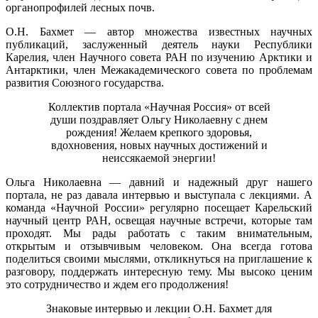
органопрофилей лесных почв.
О.Н. Бахмет ― автор множества известных научных
публикаций, заслуженный деятель науки Республики
Карелия, член Научного совета РАН по изучению Арктики и
Антарктики, член Межакадемического совета по проблемам
развития Союзного государства.
Коллектив портала «Научная Россия» от всей
души поздравляет Ольгу Николаевну с днем
рождения! Желаем крепкого здоровья,
вдохновения, новых научных достижений и
неиссякаемой энергии!
Ольга Николаевна ― давний и надежный друг нашего
портала, не раз давала интервью и выступала с лекциями. А
команда «Научной России» регулярно посещает Карельский
научный центр РАН, освещая научные встречи, которые там
проходят. Мы рады работать с таким внимательным,
открытым и отзывчивым человеком. Она всегда готова
поделиться своими мыслями, откликнуться на приглашение к
разговору, поддержать интересную тему. Мы высоко ценим
это сотрудничество и ждем его продолжения!
Знаковые интервью и лекции О.Н. Бахмет для