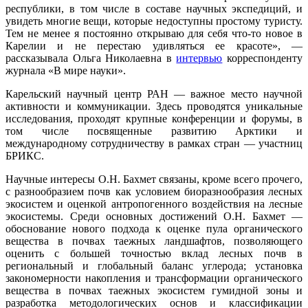
республики, в том числе в составе научных экспедиций, и
увидеть многие вещи, которые недоступны простому туристу.
Тем не менее я постоянно открываю для себя что-то новое в
Карелии и не перестаю удивляться ее красоте», ―
рассказывала Ольга Николаевна в
интервью
корреспонденту
журнала «В мире науки».
Карельский научный центр РАН ― важное место научной
активности и коммуникации. Здесь проводятся уникальные
исследования, проходят крупные конференции и форумы, в
том числе посвященные развитию Арктики и
международному сотрудничеству в рамках стран — участниц
БРИКС.
Научные интересы О.Н. Бахмет связаны, кроме всего прочего,
с разнообразием почв как условием биоразнообразия лесных
экосистем и оценкой антропогенного воздействия на лесные
экосистемы. Среди основных достижений О.Н. Бахмет ―
обоснование нового подхода к оценке пула органического
вещества в почвах таежных ландшафтов, позволяющего
оценить с большей точностью вклад лесных почв в
региональный и глобальный баланс углерода; установка
закономерности накопления и трансформации органического
вещества в почвах таежных экосистем гумидной зоны и
разработка методологических основ и классификации