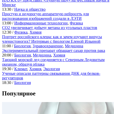
НАУКА 0+ представит «Лунную базу» на Фестивале науки в
Минске
13:30 /
Наука и общество
Простую и недорогую аппаратную нейросеть для
распознавания изображений создали в ЛЭТИ
13:00 /
Информационные технологии
,
Физика
CO2 увеличивает добычу метана из угольных пластов
12:30 /
Физика
,
Химия
Портрет российского клеща: как и зачем изучают вирусы
членистоногих? Интервью с биологом Еленой Ильиной
11:00 /
Биология
,
Здравоохранение
,
Медицина
Экспериментальный препарат обращает сахар против рака
20:00 /
Биология
,
Медицина
,
Химия
Тающий морской лед соединяется с Северным Ледовитым
океаном, образуя облака
19:30 /
Климат
,
Химия
,
Экология
Ученые описали паттерны связывания ДНК для белков-
регуляторов
18:30 /
Биология
Популярное