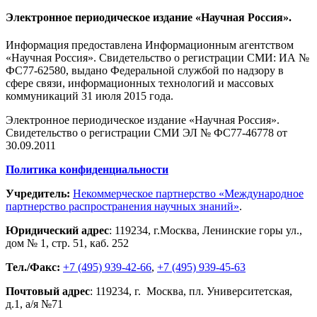
Электронное периодическое издание «Научная Россия».
Информация предоставлена Информационным агентством
«Научная Россия». Свидетельство о регистрации СМИ: ИА №
ФС77-62580, выдано Федеральной службой по надзору в
сфере связи, информационных технологий и массовых
коммуникаций 31 июля 2015 года.
Электронное периодическое издание «Научная Россия».
Свидетельство о регистрации СМИ ЭЛ № ФС77-46778 от
30.09.2011
Политика конфиденциальности
Учредитель:
Некоммерческое партнерство «Международное
партнерство распространения научных знаний»
.
Юридический адрес
:
119234
, г.
Москва
,
Ленинские горы ул.,
дом № 1, стр. 51
,
каб. 252
Тел./Факс:
+7 (495) 939-42-66
,
+7 (495) 939-45-63
Почтовый адрес
:
119234
, г.
Москва
,
пл. Университетская,
д.1
, а/я №71