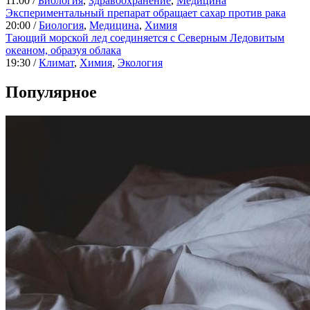
11:00 /
Биология
,
Здравоохранение
,
Медицина
Экспериментальный препарат обращает сахар против рака
20:00 /
Биология
,
Медицина
,
Химия
Тающий морской лед соединяется с Северным Ледовитым
океаном, образуя облака
19:30 /
Климат
,
Химия
,
Экология
Популярное