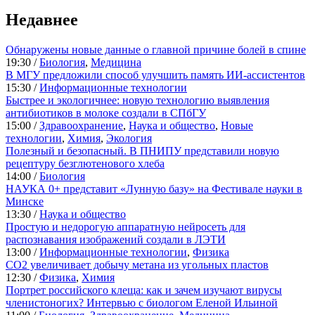
Недавнее
Обнаружены новые данные о главной причине болей в спине
19:30 /
Биология
,
Медицина
В МГУ предложили способ улучшить память ИИ-ассистентов
15:30 /
Информационные технологии
Быстрее и экологичнее: новую технологию выявления
антибиотиков в молоке создали в СПбГУ
15:00 /
Здравоохранение
,
Наука и общество
,
Новые
технологии
,
Химия
,
Экология
Полезный и безопасный. В ПНИПУ представили новую
рецептуру безглютенового хлеба
14:00 /
Биология
НАУКА 0+ представит «Лунную базу» на Фестивале науки в
Минске
13:30 /
Наука и общество
Простую и недорогую аппаратную нейросеть для
распознавания изображений создали в ЛЭТИ
13:00 /
Информационные технологии
,
Физика
CO2 увеличивает добычу метана из угольных пластов
12:30 /
Физика
,
Химия
Портрет российского клеща: как и зачем изучают вирусы
членистоногих? Интервью с биологом Еленой Ильиной