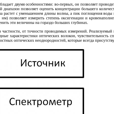
адает двумя особенностями: во-первых, он позволяет проводит
й диапазон позволяет оценить концентрации большего количест
на растет с уменьшением длины волны, а пик поглощения воды н
 нм) позволяет измерить степень оксигенации и кровенаполне
енить эти величины на гораздо больших глубинах.
в частности, от точности проводимых измерений. Реализуемый
ные характеристики оптических волокон, чувствительность спе
остных оптических неоднородностей, которые всегда присутству