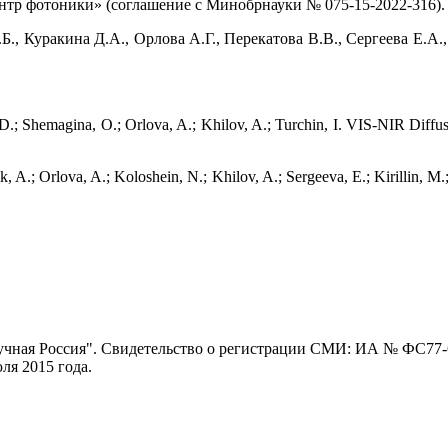
тр фотоники» (соглашение с Минобрнауки № 075-15-2022-316).
, Куракина Д.А., Орлова А.Г., Перекатова В.В., Сергеева Е.А.
, D.; Shemagina, O.; Orlova, A.; Khilov, A.; Turchin, I. VIS-NIR Diff
yuk, A.; Orlova, A.; Koloshein, N.; Khilov, A.; Sergeeva, E.; Kirillin,
ная Россия". Свидетельство о регистрации СМИ: ИА № ФС77-62
я 2015 года.