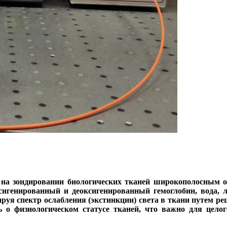
на зондировании биологических тканей широкополосным о
сигенированный и деоксигенированный гемоглобин, вода, 
руя спектр ослабления (экстинкции) света в ткани путем р
 о физиологическом статусе тканей, что важно для целог