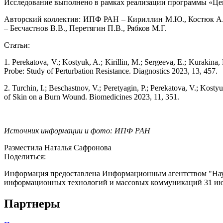
Исследование выполнено в рамках реализации программы «Цен
Авторский коллектив: ИПФ РАН – Кириллин М.Ю., Костюк А.Б.
– Бесчастнов В.В., Перетягин П.В., Рябков М.Г.
Статьи:
1. Perekatova, V.; Kostyuk, A.; Kirillin, M.; Sergeeva, E.; Kurakina
Probe: Study of Perturbation Resistance. Diagnostics 2023, 13, 457.
2. Turchin, I.; Beschastnov, V.; Peretyagin, P.; Perekatova, V.; Kost
of Skin on a Burn Wound. Biomedicines 2023, 11, 351.
Источник информации и фото: ИПФ РАН
Разместила Наталья Сафронова
Поделиться:
Информация предоставлена Информационным агентством "Науч
информационных технологий и массовых коммуникаций 31 июл
Партнеры