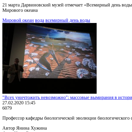
21 марта Дарвиновский музей отмечает «Всемирный день воды»
Мирового океана
Мировой океан
вода
всемирный день воды
"Всех уничтожить невозможно": массовые вымирания в истор
27.02.2020 15:45
6079
Профессор кафедры биологической эволюции биологического ф
Автор Янина Хужина