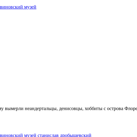
рвиновский музей
ему вымерли неандертальцы, денисовцы, хоббиты с острова Флоре
рвиновский музей
станислав дробышевский