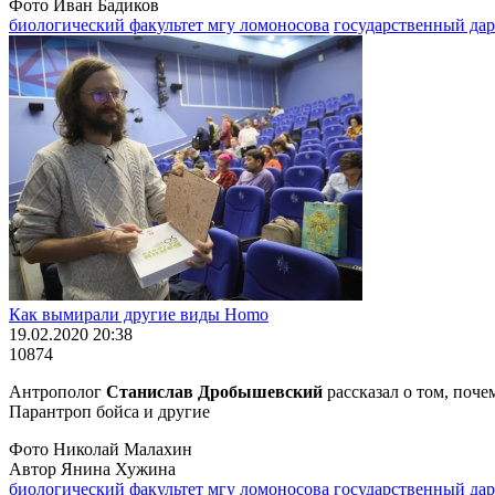
Фото Иван Бадиков
биологический факультет мгу ломоносова
государственный да
Как вымирали другие виды Homo
19.02.2020 20:38
10874
Антрополог
Станислав Дробышевский
рассказал о том, поч
Парантроп бойса и другие
Фото Николай Малахин
Автор Янина Хужина
биологический факультет мгу ломоносова
государственный да