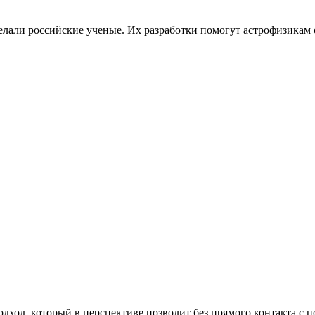
али российские ученые. Их разработки помогут астрофизикам о
ход, который в перспективе позволит без прямого контакта с 