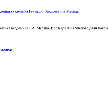
ождения академика Геннадия Андреевича Месяца
изика академика Г.А. Месяца. Исследования ученого дали нача
ктронов