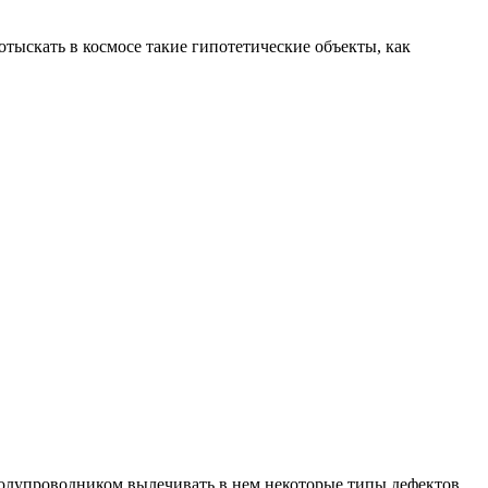
тыскать в космосе такие гипотетические объекты, как
полупроводником вылечивать в нем некоторые типы дефектов