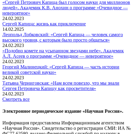
«Сергей Петрович Капица был голосом науки для миллионов
людей». Академик К.В. Анохин о программе «Очевидное —
невероятное»
24.02.2023
Сергей Капица: жизнь как приключение
14.02.2025
Леопольд Лобковский: «Сергей Капица — человек самого
высокого уровня, с которым было просто общаться»
24.02.2023
«Подобно комете на усыпанном звездами небе». Академик
А.Л. Асеев о программе «Очевидное — невероятное»
24.02.2023
Георгий Малинецкий: «Сергей Капица — часть истории
великой советской науки»
24.02.2023
Татьяна Черниговская: «Нам всем повезло, что мы знали
Сергея Петровича Капицу как просветителя»
24.02.2023
Смотреть все
Электронное периодическое издание «Научная Россия».
Информация предоставлена Информационным агентством
«Научная Россия». Свидетельство о регистрации СМИ: ИА №
ФС77-62580, выдано Федеральной службой по надзору в