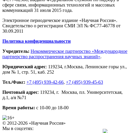
сфере связи, информационных технологий и массовых
коммуникаций 31 июля 2015 года.
Электронное периодическое издание «Научная Россия».
Свидетельство о регистрации СМИ ЭЛ № ФС77-46778 от
30.09.2011
Политика конфиденциальности
Учредитель:
Некоммерческое партнерство «Международное
партнерство распространения научных знаний»
.
Юридический адрес
:
119234
, г.
Москва
,
Ленинские горы ул.,
дом № 1, стр. 51
,
каб. 252
Тел./Факс:
+7 (495) 939-42-66
,
+7 (495) 939-45-63
Почтовый адрес
:
119234
, г.
Москва
,
пл. Университетская,
д.1
, а/я №71
Время работы:
с 10-00 до 18-00
© 2012-2026 «Научная Россия»
Мы в соцсетях: