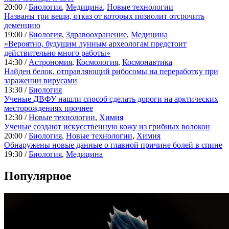
20:00 /
Биология
,
Медицина
,
Новые технологии
Названы три вещи, отказ от которых позволит отсрочить
деменцию
19:00 /
Биология
,
Здравоохранение
,
Медицина
«Вероятно, будущим лунным археологам предстоит
действительно много работы»
14:30 /
Астрономия
,
Космология
,
Космонавтика
Найден белок, отправляющий рибосомы на переработку при
заражении вирусами
13:30 /
Биология
Ученые ДВФУ нашли способ сделать дороги на арктических
месторождениях прочнее
12:30 /
Новые технологии
,
Химия
Ученые создают искусственную кожу из грибных волокон
20:00 /
Биология
,
Новые технологии
,
Химия
Обнаружены новые данные о главной причине болей в спине
19:30 /
Биология
,
Медицина
Популярное