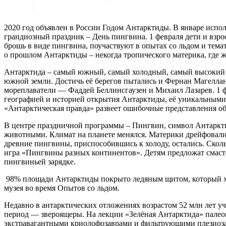
2020 год объявлен в России Годом Антарктиды. В январе испо
грандиозный праздник – День пингвина. 1 февраля дети и взро
брошь в виде пингвина, поучаствуют в опытах со льдом и тема
о прошлом Антарктиды – некогда тропического материка, где 
Антарктида – самый южный, самый холодный, самый высокий и 
южной земли. Достичь её берегов пытались и Фернан Магеллан,
мореплаватели — Фаддей Беллинсгаузен и Михаил Лазарев. 1 ф
географией и историей открытия Антарктиды, её уникальными 
«Антарктическая правда» развеет ошибочные представления об
В центре праздничной программы – Пингвин, символ Антаркт
животными. Климат на планете менялся. Материки дрейфовал
древние пингвины, приспособившись к холоду, остались. Скол
игра «Пингвины разных континентов». Детям предложат смасте
пингвиньей зарядке.
98% площади Антарктиды покрыто ледяным щитом, который хр
музея во время Опытов со льдом.
Недавно в антарктических отложениях возрастом 52 млн лет у
период — звероящеры. На лекции «Зелёная Антарктида» пале
экстравагантными криолофозаврами и фильтрующими плезиозавр