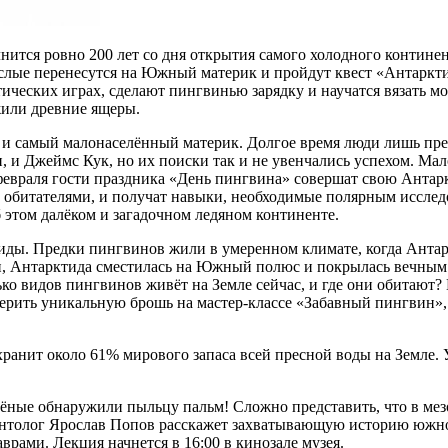
лнится ровно 200 лет со дня открытия самого холодного контин
слые перенесутся на Южный материк и пройдут квест «Антарктич
тических играх, сделают пингвинью зарядку и научатся вязать 
жили древние ящеры.
самый малонаселённый материк. Долгое время люди лишь предпо
 и Джеймс Кук, но их поиски так и не увенчались успехом. Мало
евраля гости праздника «День пингвина» совершат свою Антарк
обитателями, и получат навыки, необходимые полярным исследо
 этом далёком и загадочном ледяном континенте.
иды. Предки пингвинов жили в умеренном климате, когда Анта
и, Антарктида сместилась на Южный полюс и покрылась вечным
ько видов пингвинов живёт на Земле сейчас, и где они обитают?
рить уникальную брошь на мастер-классе «Забавный пингвин», 
анит около 61% мирового запаса всей пресной воды на Земле.
чёные обнаружили пыльцу пальм! Сложно представить, что в мез
онтолог Ярослав Попов расскажет захватывающую историю южно
ами. Лекция начнется в 16:00 в кинозале музея.