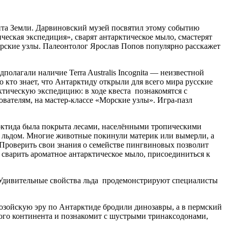
ента Земли. Дарвиновский музей посвятил этому событию
еская экспедиция», сварят антарктическое мыло, смастерят
морские узлы. Палеонтолог Ярослав Попов популярно расскажет
лагали наличие Terra Australis Incognita — неизвестной
 кто знает, что Антарктиду открыли для всего мира русские
тическую экспедицию: в ходе квеста познакомятся с
вателям, на мастер-классе «Морские узлы». Игра-пазл
рктида была покрыта лесами, населёнными тропическими
 льдом. Многие животные покинули материк или вымерли, а
 Проверить свои знания о семействе пингвиновых позволит
сварить ароматное антарктическое мыло, присоединиться к
 Удивительные свойства льда продемонстрируют специалисты
озойскую эру по Антарктиде бродили динозавры, а в пермский
го континента и познакомит с шустрыми тринаксодонами,