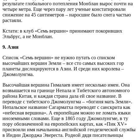
результате глобального потепления Монблан вырос почти на
четыре метра. Еще через пару лет ученые констатировали
снижение на 45 сантиметров – наросшие было снега частью
растаяли.
Кстати: в клуб «Семь вершин» принимают покоривших
Эльбрус, а не Монблан.
9. Азия
Список «Семь вершин» не нужно путать со списком
высочайших вершин Земли – все сто самых высоких гор
планеты дислоцируются в Азии. И среди них королева –
Джомолунгма.
Высочайшая вершина Гималаев имеет несколько имен. Она
возвышается на границе Непала и Тибетского автономного
района Китая, и каждая страна дала ей свое название. В
переводе с тибетского Джомолунгма – «богиня мать Земли».
Непальское название Сагарматха переводят с санскрита как
«небесная вершина». А европейцам можно не ломать языки
иноземными словами. Еще в 1865 году Джомолунгме, в ту
пору обозначенной на европейских картах, как «Пик XV»
присвоили имя начальника английской геодезической службы
в Индии Джорджа Эвереста. Родной дядя писательницы