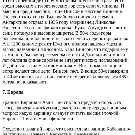
то есть превосходит гору Косцюшко почти в два раза. Но и
среди высоких антарктических гор есть свои чемпионы. И
высший среди высших – пик Винсон в массиве Винсон в
Эллсуортских горах. Высочайшую горную систему в
Антарктиде открыл в 1935 году американец Линкольн
Эллсуорт. Его папа финансировал Руала Амундсена – вот и
сына потянуло в высокие широты. В 50-е годы горы
обследовали, измерили и назвали в честь первооткрывателя.
А в 1200 километрах от Южного полюса нашелся массив,
загодя названный Винсоном. Карл Винсон, что подарил ему
фамилию, был конгрессменом от штата Джорджия и много
лет бился за финансирование антарктических исследований.
И добился – стал массивом и пиком. Вот только солнце и
ветер делают свое дело: Винсон тает. В конце 50-х намерили
5140 метров высоты, последние измерения больше, чем 4892
метра не показывают.
7. Европа
Граница Европы и Азии – до сих пор предмет спора. Эта
географическая дискуссия делает, в свою очередь, спорным
вопрос: какую вершину следует считать высшей точкой
Европы. И вот вам два финалиста.
Сходство названий горы, что высится на границе Кабардино-
Балкарии и Карачаево-Черкессии, с названием