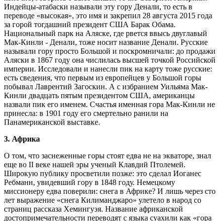
Индейцы-атабаски называли эту гору Денали, то есть в
переводе «высокая», это имя и закрепил 28 августа 2015 года
за горой тогдашний президент США Барак Обама.
Национальный парк на Аляске, где рвется ввысь двуглавый
Мак-Кинли - Денали, тоже носит название Денали. Русские
называли гору просто Большой и поскромничали: до продажи
Аляски в 1867 году она числилась высшей точкой Российской
империи. Исследовали и нанесли пик на карту тоже русские:
есть сведения, что первым из европейцев у Большой горы
побывал Лаврентий Загоскин. А с избранием Уильяма Мак-
Кинли двадцать пятым президентом США, американцы
назвали пик его именем. Счастья именная гора Мак-Кинли не
принесла: в 1901 году его смертельно ранили на
Панамериканской выставке.
3. Африка
О том, что заснеженные горы стоят едва не на экваторе, знал
еще во II веке нашей эры ученый Клавдий Птолемей.
Широкую публику просветили позже: это сделал Иоганес
Ребманн, увидевший гору в 1848 году. Немецкому
миссионеру едва поверили: снега в Африке? И лишь через сто
лет выражение «снега Килиманджаро» улетело в народ со
страниц рассказа Хемингуэя. Название африканской
достопримечательности переводят с языка суахили как «гора