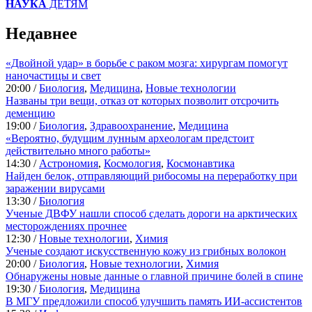
НАУКА
ДЕТЯМ
Недавнее
«Двойной удар» в борьбе с раком мозга: хирургам помогут
наночастицы и свет
20:00 /
Биология
,
Медицина
,
Новые технологии
Названы три вещи, отказ от которых позволит отсрочить
деменцию
19:00 /
Биология
,
Здравоохранение
,
Медицина
«Вероятно, будущим лунным археологам предстоит
действительно много работы»
14:30 /
Астрономия
,
Космология
,
Космонавтика
Найден белок, отправляющий рибосомы на переработку при
заражении вирусами
13:30 /
Биология
Ученые ДВФУ нашли способ сделать дороги на арктических
месторождениях прочнее
12:30 /
Новые технологии
,
Химия
Ученые создают искусственную кожу из грибных волокон
20:00 /
Биология
,
Новые технологии
,
Химия
Обнаружены новые данные о главной причине болей в спине
19:30 /
Биология
,
Медицина
В МГУ предложили способ улучшить память ИИ-ассистентов