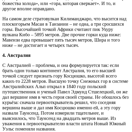
божества холода», или «гора, которая сверкает». И то, и
другое вполне оправдано.
На самом деле стратовулкан Килиманджаро, что высится над
плоскогорьем Масаи в Танзании – не одна, а три сросшихся
горы. Высочайшей точкой Африки считают пик Ухуру
вулкана Кибо – 5895 метров. Две прочие горки куда ниже:
Мавензи едва превышает пять тысяч метров, Шира и того
ниже – не достигает и четырех тысяч.
4. Австралия
С Австралией – проблема, и она формулируется так: если
брать один только континент Австралия, то его высшей
точкой следует признать гору Косцюшко, высотой всего
каких-то 2228 метров. Высшую точку Снежных гор в системе
Австралийских Альп открыл в 1840 году польский
путешественник и ученый Павел Эдмунд Стшелецкий, он же
дал вершине имя в честь героя своей страны. Не обошлось без
курьёза: сначала первооткрыватель решил, что соседняя
вершина выше и дал имя Косцюшко именно ей, а эту гору
назвали Таунсенд. Потом измерили тщательнее, и
выяснилось, что Таунсенд на двадцать метров выше. Из
уважения к первооткрывателю власти штата Новый Южный
Уэльс поменяли названия.