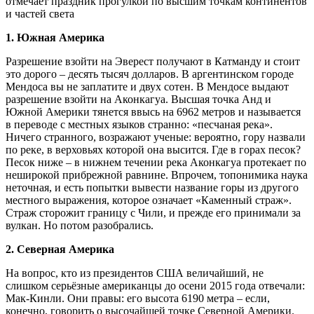
отмечает праздник прогулкой по высшим точкам континентов
и частей света
1. Южная Америка
Разрешение взойти на Эверест получают в Катманду и стоит
это дорого – десять тысяч долларов. В аргентинском городе
Мендоса вы не заплатите и двух сотен. В Мендосе выдают
разрешение взойти на Аконкагуа. Высшая точка Анд и
Южной Америки тянется ввысь на 6962 метров и называется
в переводе с местных языков странно: «песчаная река».
Ничего странного, возражают ученые: вероятно, гору назвали
по реке, в верховьях которой она высится. Где в горах песок?
Песок ниже – в нижнем течении река Аконкагуа протекает по
неширокой прибрежной равнине. Впрочем, топонимика наука
неточная, и есть попытки вывести название горы из другого
местного выражения, которое означает «Каменный страж».
Страж сторожит границу с Чили, и прежде его принимали за
вулкан. Но потом разобрались.
2. Северная Америка
На вопрос, кто из президентов США величайший, не
слишком серьёзные американцы до осени 2015 года отвечали:
Мак-Кинли. Они правы: его высота 6190 метра – если,
конечно, говорить о высочайшей точке Северной Америки.