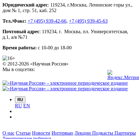
Юридический адрес
:
119234
, г.
Москва
,
Ленинские горы ул.,
дом № 1, стр. 51
,
каб. 252
Тел./Факс:
+7 (495) 939-42-66
,
+7 (495) 939-45-63
Почтовый адрес
:
119234
, г.
Москва
,
пл. Университетская,
д.1
, а/я №71
Время работы:
с 10-00 до 18-00
© 2012-2026 «Научная Россия»
Мы в соцсетях:
RU
RU
EN
О нас
Статьи
Новости
Интервью
Лекции
Подкасты
Партнеры
Тематические рубрики