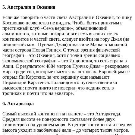
5. Австралия и Океания
Если же говорить о части света Австралия и Океания, то пику
Косцюшко первенства не видать. Чтобы быть принятым в
престижный клуб «Семь вершин», объединяющий
альпинистов, которые покорили все семь высших точек
континентов и частей света, следует взойти на гору Джая (на
индонезийском –Пунчак-Джая) в массиве Маоке в западной
части острова Новая Гвинея. С точки зрения физической
географии – это Океания, хотя с точки зрения социально-
экономической географии – это Индонезия, то есть страна в
Азии. С результатом 4884 метров Пунчак-Джая – рекордсмен
мира среди гор, которые высятся на островах. Европейцам ее
открыл Ян Карстенс, за что вершину еще называют
Пирамидой Карстенса. Голландского путешественника
высмеяли: почти никто не поверил, что ледник есть в
тропиках и почти что на экваторе.
6. Антарктида
Самый высокий континент на планете – это Антарктида.
Средняя высота ее поверхности составляет более двух
километров над уровнем моря. В центре континента и средняя
высота уходит в заоблачные дали – до четырех тысяч метров,