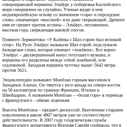
североиранской вершины Эльбурс у побережья Каспийского
моря совершенно не случайно. Ученые видят в нем
индоевропейскую основу со значением «гора» и персидское
слово, означающее «высокий» или даже сверкающий. Древнее
имя не грешит против истины – Эльбрус, несомненно,
высокая гора, сверкающая шапкой снегов.
Помните Лермонтова: «У Казбека с Шат-горою был великий
спор». На Руси Эльбрус называли Шат-горой: подслушали
балкарское слово, которое означает «ложбина». Все верно:
Эльбрус – двухвершинный конус потухшего вулкана, и
вершины его разделены между собой ложбиной, или
седловиной. Западная вершина чуточку выше: 5642 метра
против 5621.
Энциклопедии называют Монблан горным массивом в
Западных Альпах. Он тянется с юго-запада на северо-восток
на 50 километров по границе Франции, Италии и
Швейцарии. А названием Монблан – «белая гора» в переводе
с французского – обязан ледникам.
Высота Монблана – предмет дискуссий. Выученные старшим
поколением в школе 4807 метров уже не соответствуют
действительности. В 2007 году геодезическая служба
французского департамента Верхняя Савойя сообщила, что в