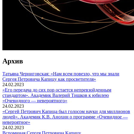
Архив
Татьяна Черниговская: «Нам всем повезло, что мы знали
Сергея Петровича Капицу как просветителя»
24.02.2023
«Его передача до сих пор остается непревзойденным
стандартом». Академик Валерий Тишков к юбилею
«Очевидного — невероятного»
24.02.2023
«Сергей Петрович Капица был голосом науки для миллионов
людей». Академик К.В. Анохин о программе «Очевидное —
невероятное»
24.02.2023
Вспоминaя Сергея Петровича Капицу