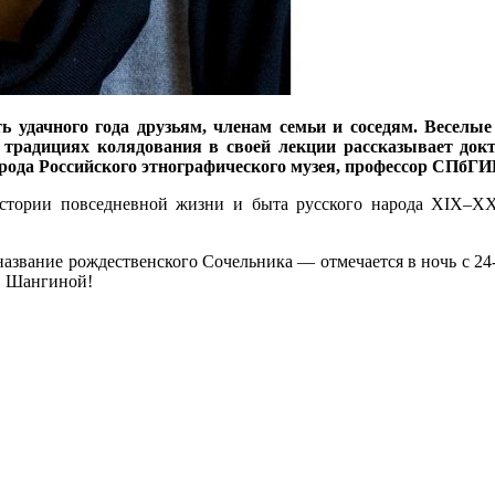
ь удачного года друзьям, членам семьи и соседям. Веселы
традициях колядования в своей лекции рассказывает докт
арода Российского этнографического музея, профессор СПб
тории повседневной жизни и быта русского народа ХIХ–ХХ
звание рождественского Сочельника — отмечается в ночь с 24-е 
И. Шангиной!