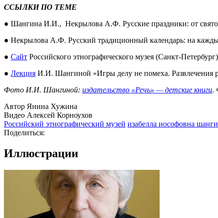
ССЫЛКИ ПО ТЕМЕ
● Шангина И.И., Некрылова А.Ф. Русские праздники: от святок
● Некрылова А.Ф. Русский традиционный календарь: на каждый
●
Сайт
Российского этнографического музея (Санкт-Петербург)
●
Лекция
И.И. Шангиной «Игры делу не помеха. Развлечения р
Фото И.И. Шангиной:
издательство «Речь»
— детские книги
.
Автор Янина Хужина
Видео Алексей Корноухов
Российский этнографический музей
изабелла иософовна шанг
Поделиться:
Иллюстрации