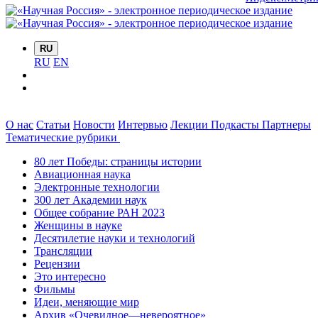
RU
RU
EN
О нас
Статьи
Новости
Интервью
Лекции
Подкасты
Партнеры
Тематические рубрики
80 лет Победы: страницы истории
Авиационная наука
Электронные технологии
300 лет Академии наук
Общее собрание РАН 2023
Женщины в науке
Десятилетие науки и технологий
Трансляции
Рецензии
Это интересно
Фильмы
Идеи, меняющие мир
Архив «Очевидное—невероятное»