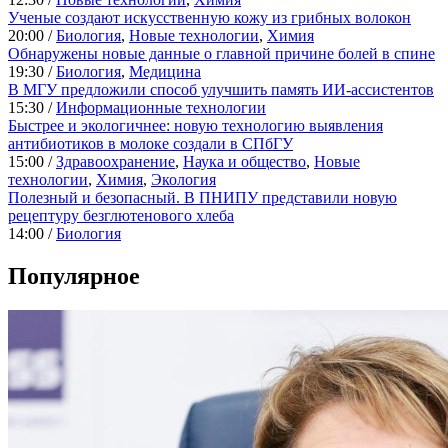
Ученые создают искусственную кожу из грибных волокон
20:00 /
Биология
,
Новые технологии
,
Химия
Обнаружены новые данные о главной причине болей в спине
19:30 /
Биология
,
Медицина
В МГУ предложили способ улучшить память ИИ-ассистентов
15:30 /
Информационные технологии
Быстрее и экологичнее: новую технологию выявления
антибиотиков в молоке создали в СПбГУ
15:00 /
Здравоохранение
,
Наука и общество
,
Новые
технологии
,
Химия
,
Экология
Полезный и безопасный. В ПНИПУ представили новую
рецептуру безглютенового хлеба
14:00 /
Биология
Популярное