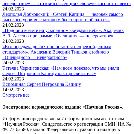
невероятное» — это квинтэссенция человеческого интеллекта
24.02.2023
Леопольд Лобковский: «Сергей Капица — человек самого
высокого уровня, с которым было просто общаться»
24.02.2023
«Подобно комете на усыпанном звездами небе». Академик
А.Л. Асеев о программе «Очевидное — невероятное»
24.02.2023
«Его передача до сих пор остается непревзойденным
стандартом». Академик Валерий Тишков к юбилею
«Очевидного — невероятного»
24.02.2023
Татьяна Черниговская: «Нам всем повезло, что мы знали
Сергея Петровича Капицу как просветителя»
24.02.2023
Вспоминaя Сергея Петровича Капицу
14.02.2023
Смотреть все
Электронное периодическое издание «Научная Россия».
Информация предоставлена Информационным агентством
«Научная Россия». Свидетельство о регистрации СМИ: ИА №
ФС77-62580, выдано Федеральной службой по надзору в