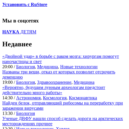
Установить с RuStore
Мы в соцсетях
НАУКА
ДЕТЯМ
Недавнее
«Двойной удар» в борьбе с раком мозга: хирургам помогут
наночастицы и свет
20:00 /
Биология
,
Медицина
,
Новые технологии
Названы три вещи, отказ от которых позволит отсрочить
деменцию
19:00 /
Биология
,
Здравоохранение
,
Медицина
«Вероятно, будущим лунным археологам предстоит
действительно много работы»
14:30 /
Астрономия
,
Космология
,
Космонавтика
Найден белок, отправляющий рибосомы на переработку при
заражении вирусами
13:30 /
Биология
Ученые ДВФУ нашли способ сделать дороги на арктических
месторождениях прочнее
12:30 /
Новые технологии
,
Химия