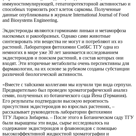
иммуностимулирующей, гепатопротекторной активностью и
способных тормозить рост клеток саркомы. Полученные
данные опубликованы в журнале International Journal of Food
and Biosystems Engineering.
Экдистероиды являются гормонами линьки и метаморфоза
насекомых и ракообразных. Однако сами животные
синтезировать эти вещества не могут и потребляют их из
растений. Лаборатория фитохимии СибБС ТГУ одна из
немногих в мире уже 30 лет занимается исследованием
экдистероидов и поиском растений, в состав которых они
входят. Эти вторичные метаболиты очень перспективны для
фармакологии, на их основе за рубежом созданы субстанции
различной биологической активности.
«Вместе с тайскими коллегами мы изучили три вида серпухи.
Предварительно был проведен хроматографический анализ
семян, полученных из ботанического сада Йена (Германия).
Его результаты подтвердили высокую вероятность
присутствия экдистероидов во взрослых растениях, –
рассказывает руководитель лаборатории фитохимии
ТГУ Лариса Зибарева. – После этого в Ботаническом саду ТГУ
были выращены эти виды, сырье исследовалось на
содержание экдистероидов и флавоноидов с помощью
высокоэффективной жидкостной хроматографии и