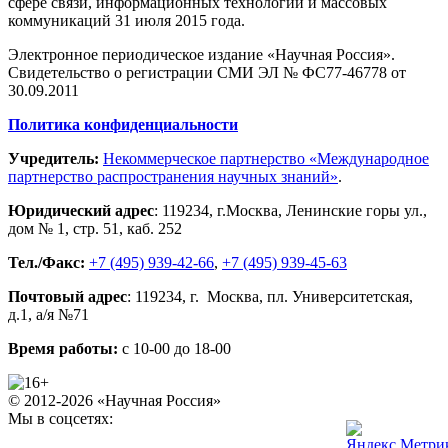
сфере связи, информационных технологий и массовых
коммуникаций 31 июля 2015 года.
Электронное периодическое издание «Научная Россия».
Свидетельство о регистрации СМИ ЭЛ № ФС77-46778 от
30.09.2011
Политика конфиденциальности
Учредитель:
Некоммерческое партнерство «Международное
партнерство распространения научных знаний»
.
Юридический адрес
:
119234
, г.
Москва
,
Ленинские горы ул.,
дом № 1, стр. 51
,
каб. 252
Тел./Факс:
+7 (495) 939-42-66
,
+7 (495) 939-45-63
Почтовый адрес
:
119234
, г.
Москва
,
пл. Университетская,
д.1
, а/я №71
Время работы:
с 10-00 до 18-00
© 2012-2026 «Научная Россия»
Мы в соцсетях: