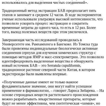
использовалось для выделения чистых соединений».
Традиционный метод экстракции БАВ предполагает пять
этапов и занимает в среднем 12 часов. В ходе экспериментов
ученые использовали ультразвук высокой интенсивности, что
позволило ускорить процесс экстракции и сократить
временные затраты до одного часа, то есть в 12 раз. Более
того, выход полезных веществ при этом увеличился.
Завершающая часть исследований проводилась в
Университете им. Рамхамхенга в Бангкоке. Из Томска туда
были привезены индивидуальные биологически активные
соединения серпухи для изучения химических структур с
помощью методов ЯМР и масс-спектрометрии. Это позволило
идентифицировать выделенные вещества и обнаружить
новый источник БАВ – это Serratula cupuliformis,
традиционное растение северной части Китая, в котором
экдистероиды были выявлены впервые.
«Полученные данные имеют не только важное
фундаментальное значение, они могут найти успешное
применение в фармакологии, – говорит Лариса Зибарева. – На
основе стероидных веществ растительного происхождения
можно разрабатывать лекарственные препараты, которые
будут не менее эффективны, чем синтетическая «химия», но