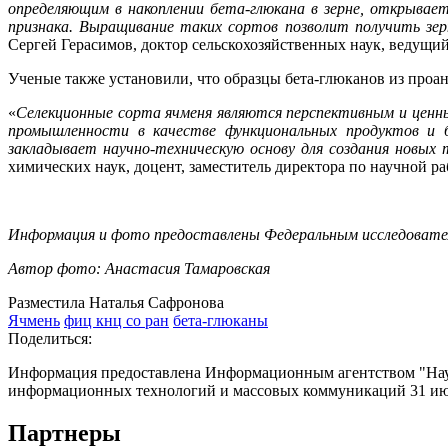
определяющим в накоплении бета-глюкана в зерне, открывае
признака.
Выращивание таких сортов позволит получить зер
Сергей Герасимов, доктор сельскохозяйственных наук, ведущий
Ученые также установили, что образцы бета-глюканов из про
«
Селекционные сорта ячменя являются перспективным и ценны
промышленности в качестве функциональных продуктов и б
закладывает научно-техническую основу для создания новых
химических наук, доцент, заместитель директора по научной 
Информация и фото предоставлены Федеральным исследовател
Автор фото: Анастасия Тамаровская
Разместила Наталья Сафронова
Ячмень
фиц кнц со ран
бета-глюканы
Поделиться:
Информация предоставлена Информационным агентством "Науч
информационных технологий и массовых коммуникаций 31 июл
Партнеры