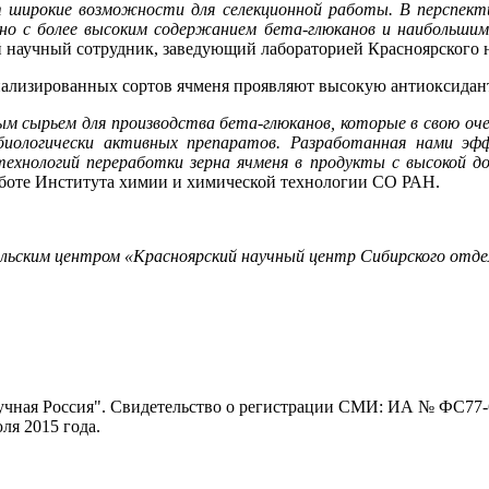
т широкие возможности для селекционной работы.
В перспекти
но с более высоким содержанием бета-глюканов и наибольши
 научный сотрудник, заведующий лабораторией Красноярского на
анализированных сортов ячменя проявляют высокую антиоксидан
м сырьем для производства бета-глюканов, которые в свою оч
иологически активных препаратов. Разработанная нами эф
 технологий переработки зерна ячменя в продукты с высокой
работе Института химии и химической технологии СО РАН.
ьским центром «Красноярский научный центр Сибирского отдел
ная Россия". Свидетельство о регистрации СМИ: ИА № ФС77-62
я 2015 года.