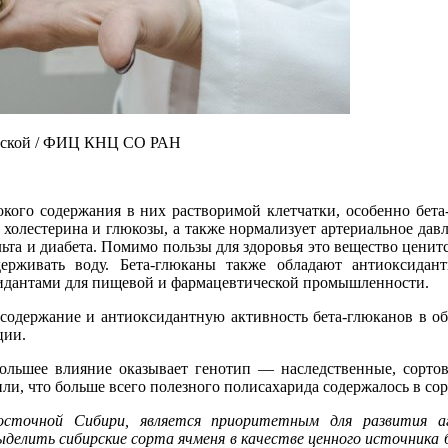
овской / ФИЦ КНЦ СО РАН
сокого содержания в них растворимой клетчатки, особенно бет
олестерина и глюкозы, а также нормализует артериальное давл
ьта и диабета. Помимо пользы для здоровья это вещество цени
держивать воду. Бета-глюканы также обладают антиоксидан
сидантами для пищевой и фармацевтической промышленности.
одержание и антиоксидантную активность бета-глюканов в об
ции.
большее влияние оказывает генотип — наследственные, сорто
и, что больше всего полезного полисахарида содержалось в сор
осточной Сибири, является приоритетным для развития аг
ыделить сибирские сорта ячменя в качестве ценного источника