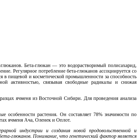
а-глюканов. Бета-глюкан — это водорастворимый полисахарид,
ение. Регулярное потребление бета-глюканов ассоциируется со
тся в пищевой и косметической промышленности за способность
тной активностью, связывая свободные радикалы и снижая
разцах ячменя из Восточной Сибири. Для проведения анализа
вые особенности растения. Он составляет 78% значимости по
тах ячменя Ача, Оленек и Оплот.
рарной индустрии и создания новой продовольственной и
 бета-глюканов. Понимание, что генетический фактор является