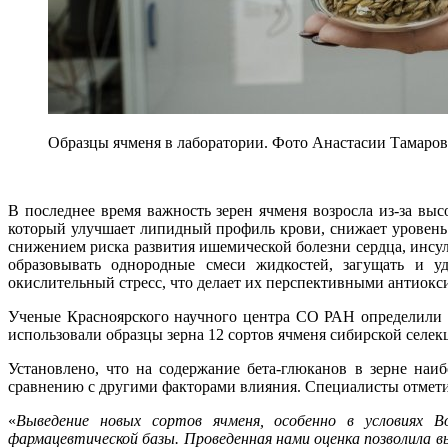
Образцы ячменя в лаборатории. Фото Анастасии Тамар
В последнее время важность зерен ячменя возросла из-за вы
который улучшает липидный профиль крови, снижает уровень х
снижением риска развития ишемической болезни сердца, инсул
образовывать однородные смеси жидкостей, загущать и у
окислительный стресс, что делает их перспективными антиок
Ученые Красноярского научного центра СО РАН определили с
использовали образцы зерна 12 сортов ячменя сибирской селек
Установлено, что на содержание бета-глюканов в зерне наи
сравнению с другими факторами влияния. Специалисты отметил
«
Выведение новых сортов ячменя, особенно в условиях В
фармацевтической базы. Проведенная нами оценка позволила в