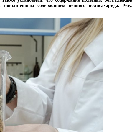
акже установили, что содержание полезных бета-глюканов
 с повышенным содержанием ценного полисахарида. Рез