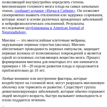
позволяющий внутриутробно определять степень
миелинизации головного мозга плода на самых начальных
этапах,
сообщает издание «Наука в Сибири»
. Он позволяет
своевременно выявить отклонения или задержки созревания,
которые лежат в основе различных врожденных заболеваний
и нейрофизиологических отклонений. Результаты
исследования
опубликованы в American Journal of
Neuroradiology.
Миелин — это многослойные клеточные мебраны,
окружающие нервные отростки (аксоны). Миелин
обеспечивает проводимость нервных импульсов, защищает
нервные волокна от всевозможных повреждений и является
одной из основных составляющих вещества мозга. Процесс
формирования миелина для некоторых его зон начинается
примерно с 18—20 недели развития плода и продолжается
приблизительно до 10 лет.
Любые внешние или внутренние факторы, которые
воздействуют на головной мозг, могут разрушать миелиновую
оболочку или тормозить ее развитие. Существует группа
демиелинизирующих заболеваний, которые обычно поражают
людей молодого возраста, быстро вызывают инвалидность и
плохо поддаются лечению.