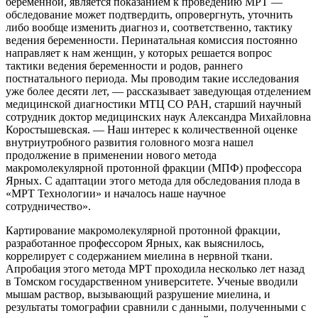
беременной, является показанием к проведению МРТ —
обследование может подтвердить, опровергнуть, уточнить
либо вообще изменить диагноз и, соответственно, тактику
ведения беременности. Перинатальная комиссия постоянно
направляет к нам женщин, у которых решается вопрос
тактики ведения беременности и родов, раннего
постнатального периода. Мы проводим такие исследования
уже более десяти лет, — рассказывает заведующая отделением
медицинской диагностики МТЦ СО РАН, старший научный
сотрудник доктор медицинских наук Александра Михайловна
Коростышевская. — Наш интерес к количественной оценке
внутриутробного развития головного мозга нашел
продолжение в применении нового метода
макромолекулярной протонной фракции (МПФ) профессора
Ярных. С адаптации этого метода для обследования плода в
«МРТ Технологии» и началось наше научное
сотрудничество».
Картирование макромолекулярной протонной фракции,
разработанное профессором Ярных, как выяснилось,
коррелирует с содержанием миелина в нервной ткани.
Апробация этого метода МРТ проходила несколько лет назад
в Томском государственном университете. Ученые вводили
мышам раствор, вызывающий разрушение миелина, и
результаты томографии сравнили с данными, полученными с