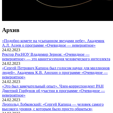
Архив
«Подобно комете на усыпанном звездами небе». Академик
А.Л. Асеев о программе «Очевидное — невероятное»
24.02.2023
Ректор РосНОУ Владимир Зернов: «Очевидное —
невероятное» — это квинтэссенция человеческого интеллекта
24.02.2023
«Сергей Петрович Капица был голосом науки для миллионов
людей». Академик К.В. Анохин о программе «Очевидное —
невероятное»
24.02.2023
«Это был замечательный опыт». Член-корреспондент РАН
Дмитрий Горбунов об участии в программе «Очевидное —
невероятное»
24.02.2023
Леопольд Лобковский: «Сергей Капица — человек самого
высокого уровня, с которым было просто общаться»