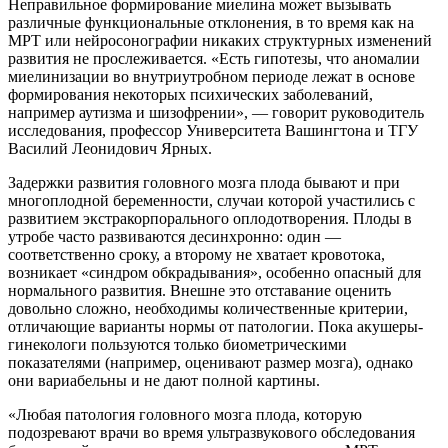
Неправильное формирование миелина может вызывать
различные функциональные отклонения, в то время как на
МРТ или нейросонографии никаких структурных изменений
развития не прослеживается. «Есть гипотезы, что аномалии
миелинизации во внутриутробном периоде лежат в основе
формирования некоторых психических заболеваний,
например аутизма и шизофрении», — говорит руководитель
исследования, профессор Университета Вашингтона и ТГУ
Василий Леонидович Ярных.
Задержки развития головного мозга плода бывают и при
многоплодной беременности, случаи которой участились с
развитием экстракорпорального оплодотворения. Плоды в
утробе часто развиваются десинхронно: один —
соответственно сроку, а второму не хватает кровотока,
возникает «синдром обкрадывания», особенно опасный для
нормального развития. Внешне это отставание оценить
довольно сложно, необходимы количественные критерии,
отличающие варианты нормы от патологии. Пока акушеры-
гинекологи пользуются только биометрическими
показателями (например, оценивают размер мозга), однако
они вариабельны и не дают полной картины.
«Любая патология головного мозга плода, которую
подозревают врачи во время ультразвукового обследования