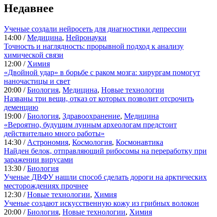
Недавнее
Ученые создали нейросеть для диагностики депрессии
14:00 /
Медицина
,
Нейронауки
Точность и наглядность: прорывной подход к анализу
химической связи
12:00 /
Химия
«Двойной удар» в борьбе с раком мозга: хирургам помогут
наночастицы и свет
20:00 /
Биология
,
Медицина
,
Новые технологии
Названы три вещи, отказ от которых позволит отсрочить
деменцию
19:00 /
Биология
,
Здравоохранение
,
Медицина
«Вероятно, будущим лунным археологам предстоит
действительно много работы»
14:30 /
Астрономия
,
Космология
,
Космонавтика
Найден белок, отправляющий рибосомы на переработку при
заражении вирусами
13:30 /
Биология
Ученые ДВФУ нашли способ сделать дороги на арктических
месторождениях прочнее
12:30 /
Новые технологии
,
Химия
Ученые создают искусственную кожу из грибных волокон
20:00 /
Биология
,
Новые технологии
,
Химия