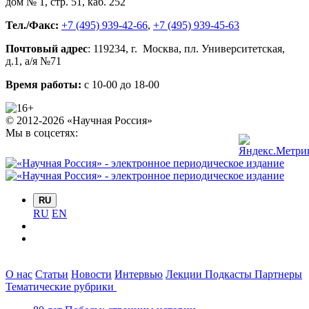
дом № 1, стр. 51
,
каб. 252
Тел./Факс:
+7 (495) 939-42-66
,
+7 (495) 939-45-63
Почтовый адрес
:
119234
, г.
Москва
,
пл. Университетская,
д.1
, а/я №71
Время работы:
с 10-00 до 18-00
© 2012-2026 «Научная Россия»
Мы в соцсетях:
RU
RU
EN
О нас
Статьи
Новости
Интервью
Лекции
Подкасты
Партнеры
Тематические рубрики