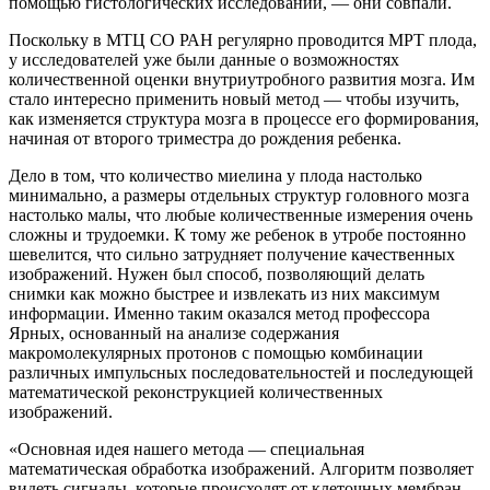
помощью гистологических исследований, — они совпали.
Поскольку в МТЦ СО РАН регулярно проводится МРТ плода,
у исследователей уже были данные о возможностях
количественной оценки внутриутробного развития мозга. Им
стало интересно применить новый метод — чтобы изучить,
как изменяется структура мозга в процессе его формирования,
начиная от второго триместра до рождения ребенка.
Дело в том, что количество миелина у плода настолько
минимально, а размеры отдельных структур головного мозга
настолько малы, что любые количественные измерения очень
сложны и трудоемки. К тому же ребенок в утробе постоянно
шевелится, что сильно затрудняет получение качественных
изображений. Нужен был способ, позволяющий делать
снимки как можно быстрее и извлекать из них максимум
информации. Именно таким оказался метод профессора
Ярных, основанный на анализе содержания
макромолекулярных протонов с помощью комбинации
различных импульсных последовательностей и последующей
математической реконструкцией количественных
изображений.
«Основная идея нашего метода — специальная
математическая обработка изображений. Алгоритм позволяет
видеть сигналы, которые происходят от клеточных мембран,