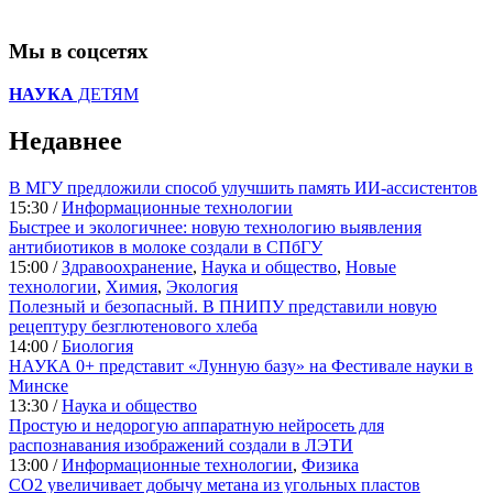
Мы в соцсетях
НАУКА
ДЕТЯМ
Недавнее
В МГУ предложили способ улучшить память ИИ-ассистентов
15:30 /
Информационные технологии
Быстрее и экологичнее: новую технологию выявления
антибиотиков в молоке создали в СПбГУ
15:00 /
Здравоохранение
,
Наука и общество
,
Новые
технологии
,
Химия
,
Экология
Полезный и безопасный. В ПНИПУ представили новую
рецептуру безглютенового хлеба
14:00 /
Биология
НАУКА 0+ представит «Лунную базу» на Фестивале науки в
Минске
13:30 /
Наука и общество
Простую и недорогую аппаратную нейросеть для
распознавания изображений создали в ЛЭТИ
13:00 /
Информационные технологии
,
Физика
CO2 увеличивает добычу метана из угольных пластов