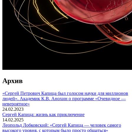
Архив
«Сергей Петрович Капица был голосом науки для миллионов
людей». Академик К.В. Анохин о программе «Очевидное —
невероятное»
24.02.2023
Сергей Капица: жизнь как приключение
14.02.2025
Леопольд Лобковский: «Сергей Капица — человек самого
высокого уровня, с которым было просто общаться»