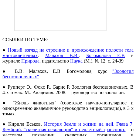
ССЫЛКИ ПО ТЕМЕ:
●
Новый взгляд на строение и происхождение полости тела
многоклеточных
.
Малахов В.В.
,
Богомолова Е.В
в
журнале
Природа
, издательство
Наука
(М.), № 12, с. 24-39
● В.В. Малахов, Е.В. Богомолова, курс
"Зоология
беспозвоночных"
● Рупперт Э., Фокс Р., Барнс Р. Зоология беспозвоночных. В
4-х томах. М.: Академия. 2008. – руководство по зоологии.
● "Жизнь животных" (советское научно-популярное и
одновременно академичное руководство-энциклопедия), в 3-х
томах.
● Кирилл Еськов.
История Земли и жизни на ней. Глава 7.
Кембрий: "скелетная революция" и пеллетный транспорт.
– о
массовом появлении скелетных организмов в