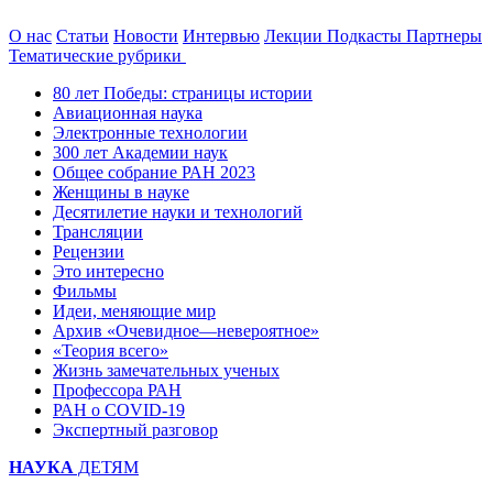
О нас
Статьи
Новости
Интервью
Лекции
Подкасты
Партнеры
Тематические рубрики
80 лет Победы: страницы истории
Авиационная наука
Электронные технологии
300 лет Академии наук
Общее собрание РАН 2023
Женщины в науке
Десятилетие науки и технологий
Трансляции
Рецензии
Это интересно
Фильмы
Идеи, меняющие мир
Архив «Очевидное—невероятное»
«Теория всего»
Жизнь замечательных ученых
Профессора РАН
РАН о COVID-19
Экспертный разговор
НАУКА
ДЕТЯМ