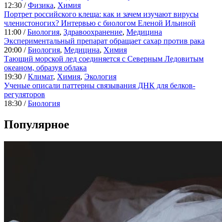
12:30 /
Физика
,
Химия
Портрет российского клеща: как и зачем изучают вирусы
членистоногих? Интервью с биологом Еленой Ильиной
11:00 /
Биология
,
Здравоохранение
,
Медицина
Экспериментальный препарат обращает сахар против рака
20:00 /
Биология
,
Медицина
,
Химия
Тающий морской лед соединяется с Северным Ледовитым
океаном, образуя облака
19:30 /
Климат
,
Химия
,
Экология
Ученые описали паттерны связывания ДНК для белков-
регуляторов
18:30 /
Биология
Популярное