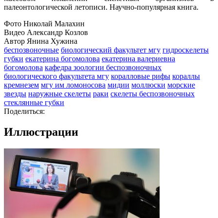
палеонтологической летописи. Научно-популярная книга.
Фото Николай Малахин
Видео Александр Козлов
Автор Янина Хужина
беспозвоночные
биологический факультет мгу
гидроскелеты
губки
екатерина богомолова
екатерина валериевна
богомолова
кафедра зоологии беспозвоночных
биологического факультета мгу
коралловые рифы
кораллы
кремнезем
мгу им ломоносова
мидии
моллюски
морские
звезды
наружные скелеты
раки
скелеты беспозвоночных
стеклянные губки
Поделиться:
Иллюстрации