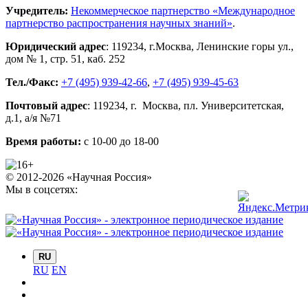
Учредитель:
Некоммерческое партнерство «Международное
партнерство распространения научных знаний»
.
Юридический адрес
:
119234
, г.
Москва
,
Ленинские горы ул.,
дом № 1, стр. 51
,
каб. 252
Тел./Факс:
+7 (495) 939-42-66
,
+7 (495) 939-45-63
Почтовый адрес
:
119234
, г.
Москва
,
пл. Университетская,
д.1
, а/я №71
Время работы:
с 10-00 до 18-00
© 2012-2026 «Научная Россия»
Мы в соцсетях:
RU
RU
EN