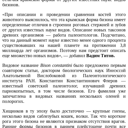
бизонов.
«При описании и проведении сравнения костей этого
животного выяснилось, что эта крымская форма бизона имеет
определенные отличия в строении роговых стержней и зубов
от других известных науке видов. Описание новых таксонов
древних организмов — работа палеонтологов. Подсчитано,
что на данный момент науке известно менее одного процента
существовавших на нашей планете на протяжении 3,8
миллиарда лет организмов. Поэтому нам предстоит описать
еще множество новых видов», — добавил
Вадим Титов.
Видовое название
Bison constantini
было предложено первым
соавтором статьи, доктором биологических наук Иннэссой
Анатольевной Вислобоковой из Палеонтологического
института РАН. Константин Константинович Флеров —
известный советский палеонтолог, изучавший древних
парнокопытных, в том числе бизонов. Его фамилия уже
запечатлена в видовых названиях нескольких оленей и
полорогих.
Хищников в ту эпоху было достаточно — крупные гиены,
несколько видов саблезубых кошек, волки. Так что короткие
рога этого бизона не являются признаком отсутствия врагов.
Ранние формы бизонов в раннем плейстоцене почти все