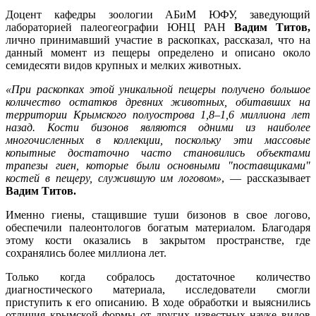
Доцент кафедры зоологии АБиМ ЮФУ, заведующий
лабораторией палеогеографии ЮНЦ РАН
Вадим Титов,
лично принимавший участие в раскопках, рассказал, что на
данный момент из пещеры определено и описано около
семидесяти видов крупных и мелких животных.
«При раскопках этой уникальной пещеры получено большое
количество остатков древних животных, обитавших на
территории Крымского полуострова 1,8–1,6 миллиона лет
назад. Кости бизонов являются одними из наиболее
многочисленных в коллекции, поскольку эти массовые
копытные достаточно часто становились объектами
трапезы гиен, которые были основными "поставщиками"
костей в пещеру, служившую им логовом»
, — рассказывает
Вадим Титов.
Именно гиены, стащившие туши бизонов в свое логово,
обеспечили палеонтологов богатым материалом. Благодаря
этому кости оказались в закрытом пространстве, где
сохранялись более миллиона лет.
Только когда собралось достаточное количество
диагностического материала, исследователи смогли
приступить к его описанию. В ходе обработки и выяснились
отличия крымской формы от других известных науке видов