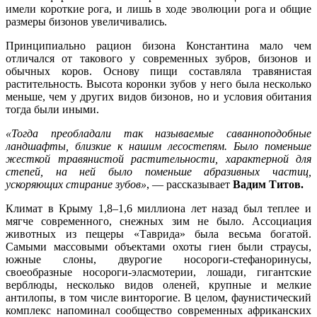
имели короткие рога, и лишь в ходе эволюции рога и общие
размеры бизонов увеличивались.
Принципиально рацион бизона Константина мало чем
отличался от такового у современных зубров, бизонов и
обычных коров. Основу пищи составляла травянистая
растительность. Высота коронки зубов у него была несколько
меньше, чем у других видов бизонов, но и условия обитания
тогда были иными.
«Тогда преобладали так называемые саванноподобные
ландшафты, близкие к нашим лесостепям. Было поменьше
жесткой травянистой растительности, характерной для
степей, на ней было поменьше абразивных частиц,
ускоряющих стирание зубов»
, — рассказывает
Вадим Титов.
Климат в Крыму 1,8–1,6 миллиона лет назад был теплее и
мягче современного, снежных зим не было. Ассоциация
животных из пещеры «Таврида» была весьма богатой.
Самыми массовыми объектами охоты гиен были страусы,
южные слоны, двурогие носороги-стефаноринусы,
своеобразные носороги-эласмотерии, лошади, гигантские
верблюды, несколько видов оленей, крупные и мелкие
антилопы, в том числе винторогие. В целом, фаунистический
комплекс напоминал сообщество современных африканских