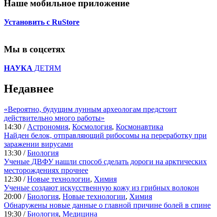
Наше мобильное приложение
Установить с RuStore
Мы в соцсетях
НАУКА
ДЕТЯМ
Недавнее
«Вероятно, будущим лунным археологам предстоит
действительно много работы»
14:30 /
Астрономия
,
Космология
,
Космонавтика
Найден белок, отправляющий рибосомы на переработку при
заражении вирусами
13:30 /
Биология
Ученые ДВФУ нашли способ сделать дороги на арктических
месторождениях прочнее
12:30 /
Новые технологии
,
Химия
Ученые создают искусственную кожу из грибных волокон
20:00 /
Биология
,
Новые технологии
,
Химия
Обнаружены новые данные о главной причине болей в спине
19:30 /
Биология
,
Медицина