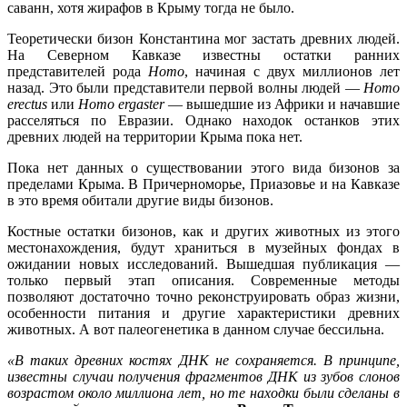
саванн, хотя жирафов в Крыму тогда не было.
Теоретически бизон Константина мог застать древних людей.
На Северном Кавказе известны остатки ранних
представителей рода
Homo
, начиная с двух миллионов лет
назад. Это были представители первой волны людей —
Homo
erectus
или
Homo ergaster
— вышедшие из Африки и начавшие
расселяться по Евразии. Однако находок останков этих
древних людей на территории Крыма пока нет.
Пока нет данных о существовании этого вида бизонов за
пределами Крыма. В Причерноморье, Приазовье и на Кавказе
в это время обитали другие виды бизонов.
Костные остатки бизонов, как и других животных из этого
местонахождения, будут храниться в музейных фондах в
ожидании новых исследований. Вышедшая публикация —
только первый этап описания. Современные методы
позволяют достаточно точно реконструировать образ жизни,
особенности питания и другие характеристики древних
животных. А вот палеогенетика в данном случае бессильна.
«В таких древних костях ДНК не сохраняется. В принципе,
известны случаи получения фрагментов ДНК из зубов слонов
возрастом около миллиона лет, но те находки были сделаны в