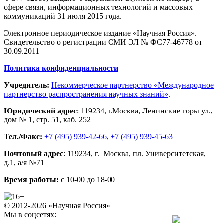
сфере связи, информационных технологий и массовых
коммуникаций 31 июля 2015 года.
Электронное периодическое издание «Научная Россия».
Свидетельство о регистрации СМИ ЭЛ № ФС77-46778 от
30.09.2011
Политика конфиденциальности
Учредитель:
Некоммерческое партнерство «Международное
партнерство распространения научных знаний»
.
Юридический адрес
:
119234
, г.
Москва
,
Ленинские горы ул.,
дом № 1, стр. 51
,
каб. 252
Тел./Факс:
+7 (495) 939-42-66
,
+7 (495) 939-45-63
Почтовый адрес
:
119234
, г.
Москва
,
пл. Университетская,
д.1
, а/я №71
Время работы:
с 10-00 до 18-00
© 2012-2026 «Научная Россия»
Мы в соцсетях: