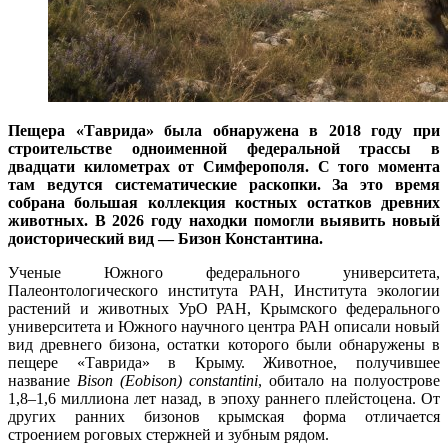
Пещера «Таврида» была обнаружена в 2018 году при
строительстве одноименной федеральной трассы в
двадцати километрах от Симферополя. С того момента
там ведутся систематические раскопки. За это время
собрана большая коллекция костных остатков древних
животных. В 2026 году находки помогли выявить новый
доисторический вид — Бизон Константина.
Ученые Южного федерального университета,
Палеонтологического института РАН, Института экологии
растений и животных УрО РАН, Крымского федерального
университета и Южного научного центра РАН описали новый
вид древнего бизона, остатки которого были обнаружены в
пещере «Таврида» в Крыму. Животное, получившее
название
Bison (Eobison) constantini
, обитало на полуострове
1,8–1,6 миллиона лет назад, в эпоху раннего плейстоцена. От
других ранних бизонов крымская форма отличается
строением роговых стержней и зубным рядом.