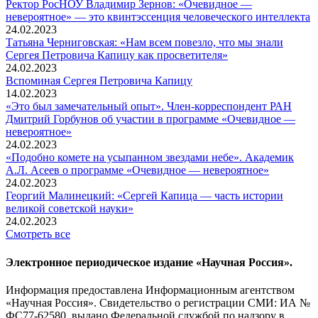
Ректор РосНОУ Владимир Зернов: «Очевидное —
невероятное» — это квинтэссенция человеческого интеллекта
24.02.2023
Татьяна Черниговская: «Нам всем повезло, что мы знали
Сергея Петровича Капицу как просветителя»
24.02.2023
Вспоминaя Сергея Петровича Капицу
14.02.2023
«Это был замечательный опыт». Член-корреспондент РАН
Дмитрий Горбунов об участии в программе «Очевидное —
невероятное»
24.02.2023
«Подобно комете на усыпанном звездами небе». Академик
А.Л. Асеев о программе «Очевидное — невероятное»
24.02.2023
Георгий Малинецкий: «Сергей Капица — часть истории
великой советской науки»
24.02.2023
Смотреть все
Электронное периодическое издание «Научная Россия».
Информация предоставлена Информационным агентством
«Научная Россия». Свидетельство о регистрации СМИ: ИА №
ФС77-62580, выдано Федеральной службой по надзору в