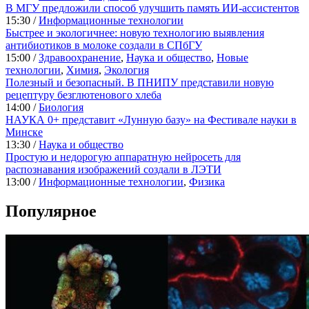
В МГУ предложили способ улучшить память ИИ-ассистентов
15:30 /
Информационные технологии
Быстрее и экологичнее: новую технологию выявления
антибиотиков в молоке создали в СПбГУ
15:00 /
Здравоохранение
,
Наука и общество
,
Новые
технологии
,
Химия
,
Экология
Полезный и безопасный. В ПНИПУ представили новую
рецептуру безглютенового хлеба
14:00 /
Биология
НАУКА 0+ представит «Лунную базу» на Фестивале науки в
Минске
13:30 /
Наука и общество
Простую и недорогую аппаратную нейросеть для
распознавания изображений создали в ЛЭТИ
13:00 /
Информационные технологии
,
Физика
Популярное