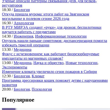
Ученые описали паттерны связывания ДНК для белков-
регуляторов
18:30 /
Биология
Откуда пришла мурома: итоги работ на Звягинском
могильнике в полевом сезоне 2026 года
16:30 /
Археология
В РТУ МИРЭА создают «руки» для дронов: беспилотники
научатся работать с предметами
14:30 /
Инженерия
,
Информационные технологии
Опухоль нашли раньше симптомов: диспансеризация помогла
избежать тяжелой операции
13:30 /
Медицина
Фокус с исчезновением: как работают биорезорбируемые
имплантаты из магниевых сплавов?
13:00 /
Медицина
,
Наука и общество
,
Новые технологии
,
Эксперименты
Изменение климата увеличило сезон пожаров в Сибири
12:30 /
Биология
,
Климат
Программа дрессировки кошек поможет детям с нарушениями
развития
20:00 /
Биология
,
Психология
Популярное