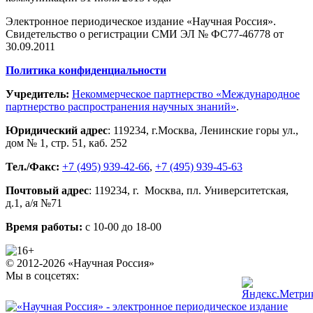
Электронное периодическое издание «Научная Россия».
Свидетельство о регистрации СМИ ЭЛ № ФС77-46778 от
30.09.2011
Политика конфиденциальности
Учредитель:
Некоммерческое партнерство «Международное
партнерство распространения научных знаний»
.
Юридический адрес
:
119234
, г.
Москва
,
Ленинские горы ул.,
дом № 1, стр. 51
,
каб. 252
Тел./Факс:
+7 (495) 939-42-66
,
+7 (495) 939-45-63
Почтовый адрес
:
119234
, г.
Москва
,
пл. Университетская,
д.1
, а/я №71
Время работы:
с 10-00 до 18-00
© 2012-2026 «Научная Россия»
Мы в соцсетях: