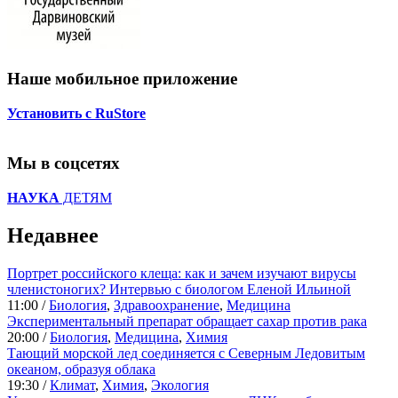
Наше мобильное приложение
Установить с RuStore
Мы в соцсетях
НАУКА
ДЕТЯМ
Недавнее
Портрет российского клеща: как и зачем изучают вирусы
членистоногих? Интервью с биологом Еленой Ильиной
11:00 /
Биология
,
Здравоохранение
,
Медицина
Экспериментальный препарат обращает сахар против рака
20:00 /
Биология
,
Медицина
,
Химия
Тающий морской лед соединяется с Северным Ледовитым
океаном, образуя облака
19:30 /
Климат
,
Химия
,
Экология