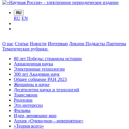
RU
RU
EN
О нас
Статьи
Новости
Интервью
Лекции
Подкасты
Партнеры
Тематические рубрики
80 лет Победы: страницы истории
Авиационная наука
Электронные технологии
300 лет Академии наук
Общее собрание РАН 2023
Женщины в науке
Десятилетие науки и технологий
Трансляции
Рецензии
Это интересно
Фильмы
Идеи, меняющие мир
Архив «Очевидное—невероятное»
«Теория всего»