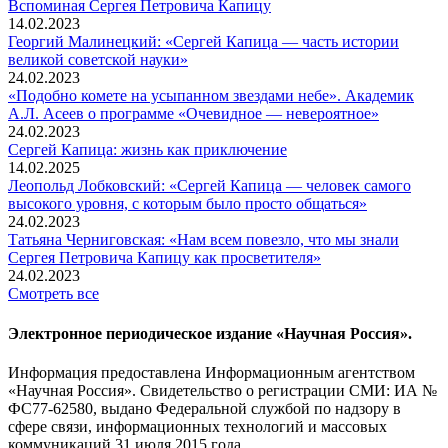
Вспоминaя Сергея Петровича Капицу
14.02.2023
Георгий Малинецкий: «Сергей Капица — часть истории
великой советской науки»
24.02.2023
«Подобно комете на усыпанном звездами небе». Академик
А.Л. Асеев о программе «Очевидное — невероятное»
24.02.2023
Сергей Капица: жизнь как приключение
14.02.2025
Леопольд Лобковский: «Сергей Капица — человек самого
высокого уровня, с которым было просто общаться»
24.02.2023
Татьяна Черниговская: «Нам всем повезло, что мы знали
Сергея Петровича Капицу как просветителя»
24.02.2023
Смотреть все
Электронное периодическое издание «Научная Россия».
Информация предоставлена Информационным агентством
«Научная Россия». Свидетельство о регистрации СМИ: ИА №
ФС77-62580, выдано Федеральной службой по надзору в
сфере связи, информационных технологий и массовых
коммуникаций 31 июля 2015 года.